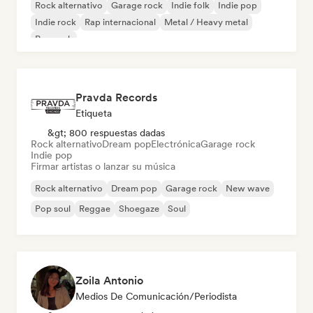
Rock alternativo
Garage rock
Indie folk
Indie pop
Indie rock
Rap internacional
Metal / Heavy metal
Pop rock
Pravda Records
Etiqueta
&gt; 800 respuestas dadas
Rock alternativo
Dream pop
Electrónica
Garage rock
Indie pop
Firmar artistas o lanzar su música
Rock alternativo
Dream pop
Garage rock
New wave
Pop soul
Reggae
Shoegaze
Soul
Zoila Antonio
Medios De Comunicación/Periodista