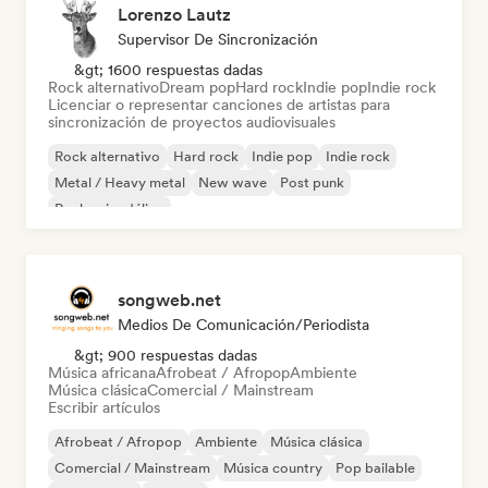
Lorenzo Lautz
Supervisor De Sincronización
&gt; 1600 respuestas dadas
Rock alternativo
Dream pop
Hard rock
Indie pop
Indie rock
Licenciar o representar canciones de artistas para
sincronización de proyectos audiovisuales
Rock alternativo
Hard rock
Indie pop
Indie rock
Metal / Heavy metal
New wave
Post punk
Rock psicodélico
songweb.net
Medios De Comunicación/Periodista
&gt; 900 respuestas dadas
Música africana
Afrobeat / Afropop
Ambiente
Música clásica
Comercial / Mainstream
Escribir artículos
Afrobeat / Afropop
Ambiente
Música clásica
Comercial / Mainstream
Música country
Pop bailable