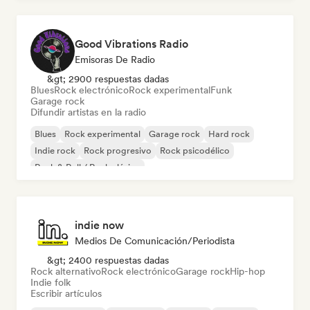
Good Vibrations Radio
Emisoras De Radio
&gt; 2900 respuestas dadas
Blues
Rock electrónico
Rock experimental
Funk
Garage rock
Difundir artistas en la radio
Blues
Rock experimental
Garage rock
Hard rock
Indie rock
Rock progresivo
Rock psicodélico
Rock & Roll / Rock clásico
indie now
Medios De Comunicación/Periodista
&gt; 2400 respuestas dadas
Rock alternativo
Rock electrónico
Garage rock
Hip-hop
Indie folk
Escribir artículos