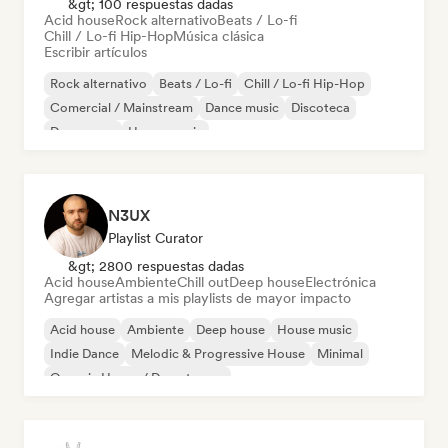
&gt; 100 respuestas dadas
Acid house
Rock alternativo
Beats / Lo-fi
Chill / Lo-fi Hip-Hop
Música clásica
Escribir artículos
Rock alternativo
Beats / Lo-fi
Chill / Lo-fi Hip-Hop
Comercial / Mainstream
Dance music
Discoteca
Dream pop
House music
N3UX
Playlist Curator
&gt; 2800 respuestas dadas
Acid house
Ambiente
Chill out
Deep house
Electrónica
Agregar artistas a mis playlists de mayor impacto
Acid house
Ambiente
Deep house
House music
Indie Dance
Melodic & Progressive House
Minimal
Organic House / Downtempo