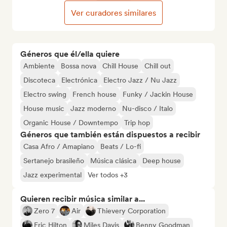
Ver curadores similares
Géneros que él/ella quiere
Ambiente
Bossa nova
Chill House
Chill out
Discoteca
Electrónica
Electro Jazz / Nu Jazz
Electro swing
French house
Funky / Jackin House
House music
Jazz moderno
Nu-disco / Italo
Organic House / Downtempo
Trip hop
Géneros que también están dispuestos a recibir
Casa Afro / Amapiano
Beats / Lo-fi
Sertanejo brasileño
Música clásica
Deep house
Jazz experimental
Ver todos +3
Quieren recibir música similar a...
Zero 7
Air
Thievery Corporation
Eric Hilton
Miles Davis
Benny Goodman