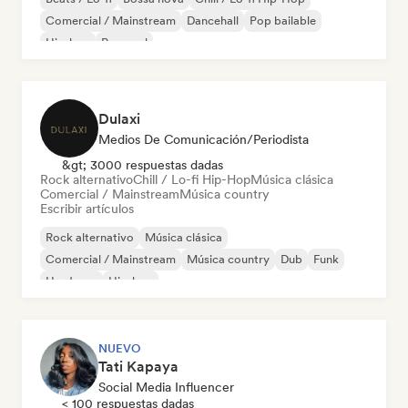
Comercial / Mainstream
Dancehall
Pop bailable
Hip-hop
Pop soul
Dulaxi
Medios De Comunicación/Periodista
&gt; 3000 respuestas dadas
Rock alternativo
Chill / Lo-fi Hip-Hop
Música clásica
Comercial / Mainstream
Música country
Escribir artículos
Rock alternativo
Música clásica
Comercial / Mainstream
Música country
Dub
Funk
Hardcore
Hip-hop
NUEVO
Tati Kapaya
Social Media Influencer
< 100 respuestas dadas