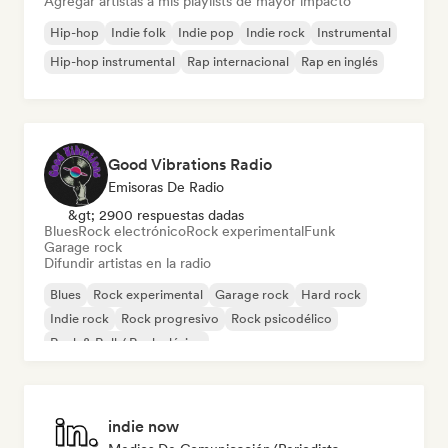
Agregar artistas a mis playlists de mayor impacto
Hip-hop
Indie folk
Indie pop
Indie rock
Instrumental
Hip-hop instrumental
Rap internacional
Rap en inglés
Good Vibrations Radio
Emisoras De Radio
&gt; 2900 respuestas dadas
Blues
Rock electrónico
Rock experimental
Funk
Garage rock
Difundir artistas en la radio
Blues
Rock experimental
Garage rock
Hard rock
Indie rock
Rock progresivo
Rock psicodélico
Rock & Roll / Rock clásico
indie now