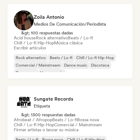
Zoila Antonio
Medios De Comunicación/Periodista
&gt; 100 respuestas dadas
Acid house
Rock alternativo
Beats / Lo-fi
Chill / Lo-fi Hip-Hop
Música clásica
Escribir artículos
Rock alternativo
Beats / Lo-fi
Chill / Lo-fi Hip-Hop
Comercial / Mainstream
Dance music
Discoteca
Dream pop
House music
Sungate Records
Etiqueta
&gt; 1300 respuestas dadas
Afrobeat / Afropop
Beats / Lo-fi
Bossa nova
Chill / Lo-fi Hip-Hop
Comercial / Mainstream
Firmar artistas o lanzar su música
Beats / Lo-fi
Bossa nova
Chill / Lo-fi Hip-Hop