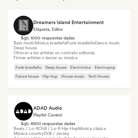
Dreamers Island Entertainment
Etiqueta, Editor
&gt; 1000 respuestas dadas
Bass music
Música brasileña
Funk brasileño
Dance music
Deep house
Ofrecer a los artistas un contrato editorial.
Firmar artistas o lanzar su música
Funk brasileño
Deep house
Electrónica
Electropop
Future house
Hip-hop
House music
Tech House
ADAD Audio
Playlist Curator
&gt; 4900 respuestas dadas
Beats / Lo-fi
Chill / Lo-fi Hip-Hop
Música clásica
Música country
Drill / Jersey