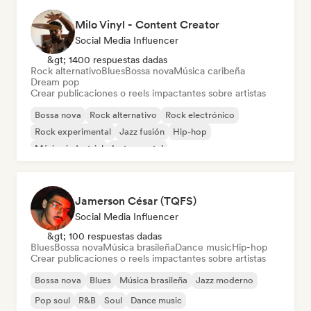
Milo Vinyl - Content Creator
Social Media Influencer
&gt; 1400 respuestas dadas
Rock alternativo
Blues
Bossa nova
Música caribeña
Dream pop
Crear publicaciones o reels impactantes sobre artistas
Bossa nova
Rock alternativo
Rock electrónico
Rock experimental
Jazz fusión
Hip-hop
Música industrial
Instrumental
Jamerson César (TQFS)
Social Media Influencer
&gt; 100 respuestas dadas
Blues
Bossa nova
Música brasileña
Dance music
Hip-hop
Crear publicaciones o reels impactantes sobre artistas
Bossa nova
Blues
Música brasileña
Jazz moderno
Pop soul
R&B
Soul
Dance music