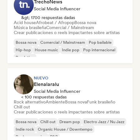
TrechoNews
Social Media Influencer
&gt; 1700 respuestas dadas
Acid house
Afrobeat / Afropop
Bossa nova
Música brasileña
Comercial / Mainstream
Crear publicaciones o reels impactantes sobre artistas
Bossa nova
Comercial / Mainstream
Pop bailable
Hip-hop
House music
Indie pop
Pop internacional
Pop latino
NUEVO
Elenalaralu
Social Media Influencer
< 100 respuestas dadas
Rock alternativo
Ambiente
Bossa nova
Funk brasileño
Chill out
Crear publicaciones o reels impactantes sobre artistas
Bossa nova
Chill out
Dream pop
Electro Jazz / Nu Jazz
Indie rock
Organic House / Downtempo
Rock progresivo
R&B