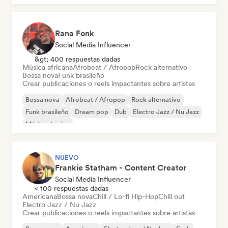
Rana Fonk
Social Media Influencer
&gt; 400 respuestas dadas
Música africana
Afrobeat / Afropop
Rock alternativo
Bossa nova
Funk brasileño
Crear publicaciones o reels impactantes sobre artistas
Bossa nova
Afrobeat / Afropop
Rock alternativo
Funk brasileño
Dream pop
Dub
Electro Jazz / Nu Jazz
Música de cine
NUEVO
Frankie Statham - Content Creator
Social Media Influencer
< 100 respuestas dadas
Americana
Bossa nova
Chill / Lo-fi Hip-Hop
Chill out
Electro Jazz / Nu Jazz
Crear publicaciones o reels impactantes sobre artistas