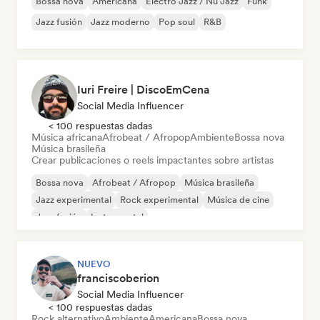
Bossa nova
Americana
Electro Jazz / Nu Jazz
Funk
Jazz fusión
Jazz moderno
Pop soul
R&B
Iuri Freire | DiscoEmCena
Social Media Influencer
< 100 respuestas dadas
Música africana
Afrobeat / Afropop
Ambiente
Bossa nova
Música brasileña
Crear publicaciones o reels impactantes sobre artistas
Bossa nova
Afrobeat / Afropop
Música brasileña
Jazz experimental
Rock experimental
Música de cine
Jazz fusión
Instrumental
NUEVO
franciscoberion
Social Media Influencer
< 100 respuestas dadas
Rock alternativo
Ambiente
Americana
Bossa nova