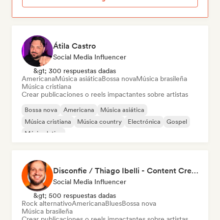
Átila Castro
Social Media Influencer
&gt; 300 respuestas dadas
Americana
Música asiática
Bossa nova
Música brasileña
Música cristiana
Crear publicaciones o reels impactantes sobre artistas
Bossa nova
Americana
Música asiática
Música cristiana
Música country
Electrónica
Gospel
Música latina
Disconfie / Thiago Ibelli - Content Creator
Social Media Influencer
&gt; 500 respuestas dadas
Rock alternativo
Americana
Blues
Bossa nova
Música brasileña
Crear publicaciones o reels impactantes sobre artistas