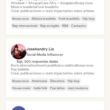
Afrobeat / Afropop
Casa Afro / Amapiano
Bossa nova
Música brasileña
Funk brasileño
Crear publicaciones o reels impactantes sobre artistas
Bossa nova
Música brasileña
Funk brasileño
Hip-hop
Rap internacional
Rap en inglés
R&B
Cantautor
Josahandry Lia
Social Media Influencer
&gt; 500 respuestas dadas
Rock alternativo
Americana
Música asiática
Bossa nova
Pop bailable
Crear publicaciones o reels impactantes sobre artistas
Bossa nova
Americana
Discoteca
Hip-hop
House music
Indie folk
Pop latino
Jazz moderno