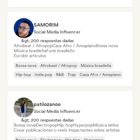
SAMORIM
Social Media Influencer
&gt; 200 respuestas dadas
Afrobeat / Afropop
Casa Afro / Amapiano
Bossa nova
Música brasileña
Funk brasileño
Escribir artículos
Bossa nova
Afrobeat / Afropop
Música brasileña
Hip-hop
Indie pop
R&B
Trap
Casa Afro / Amapiano
patilozanoo
Social Media Influencer
&gt; 200 respuestas dadas
Bossa nova
Electropop
Hip-hop
Hyperpop
Música latina
Crear publicaciones o reels impactantes sobre artistas
Bossa nova
Electropop
Hip-hop
Hyperpop