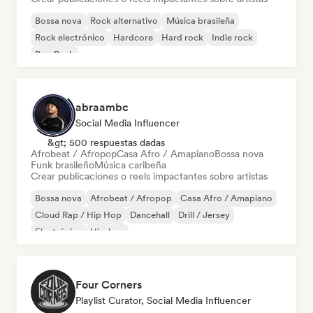
Bossa nova
Rock alternativo
Música brasileña
Rock electrónico
Hardcore
Hard rock
Indie rock
Pop Punk
abraambc
Social Media Influencer
&gt; 500 respuestas dadas
Afrobeat / Afropop
Casa Afro / Amapiano
Bossa nova
Funk brasileño
Música caribeña
Crear publicaciones o reels impactantes sobre artistas
Bossa nova
Afrobeat / Afropop
Casa Afro / Amapiano
Cloud Rap / Hip Hop
Dancehall
Drill / Jersey
Electrónica
Hip-hop
Four Corners
Playlist Curator, Social Media Influencer