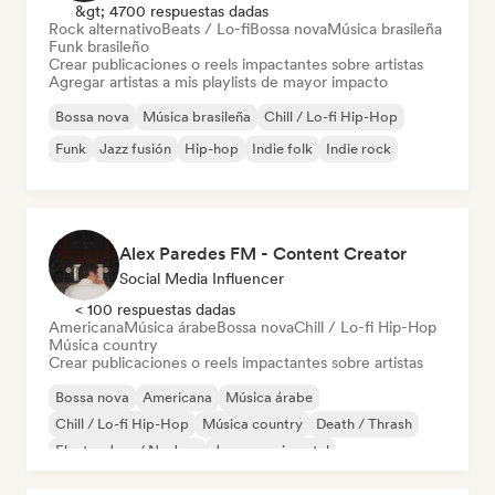
&gt; 4700 respuestas dadas
Rock alternativo
Beats / Lo-fi
Bossa nova
Música brasileña
Funk brasileño
Crear publicaciones o reels impactantes sobre artistas
Agregar artistas a mis playlists de mayor impacto
Bossa nova
Música brasileña
Chill / Lo-fi Hip-Hop
Funk
Jazz fusión
Hip-hop
Indie folk
Indie rock
Alex Paredes FM - Content Creator
Social Media Influencer
< 100 respuestas dadas
Americana
Música árabe
Bossa nova
Chill / Lo-fi Hip-Hop
Música country
Crear publicaciones o reels impactantes sobre artistas
Bossa nova
Americana
Música árabe
Chill / Lo-fi Hip-Hop
Música country
Death / Thrash
Electro Jazz / Nu Jazz
Jazz experimental