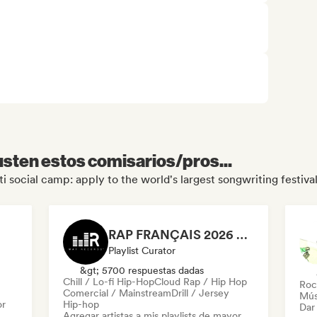
sten estos comisarios/pros...
ti social camp: apply to the world's largest songwriting festiva
RAP FRANÇAIS 2026 🔥🇫🇷 (Way Records)
Playlist Curator
&gt; 5700 respuestas dadas
Chill / Lo-fi Hip-Hop
Cloud Rap / Hip Hop
Roc
Comercial / Mainstream
Drill / Jersey
Mús
or
Hip-hop
Dar 
Agregar artistas a mis playlists de mayor