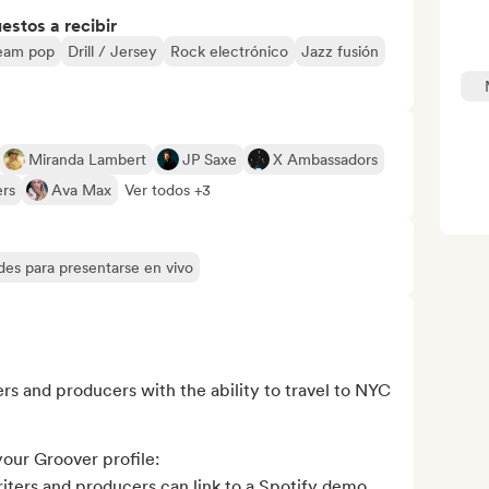
stos a recibir
eam pop
Drill / Jersey
Rock electrónico
Jazz fusión
Miranda Lambert
JP Saxe
X Ambassadors
ers
Ava Max
Ver todos +3
des para presentarse en vivo
rs and producers with the ability to travel to NYC

our Groover profile:

iters and producers can link to a Spotify demo 