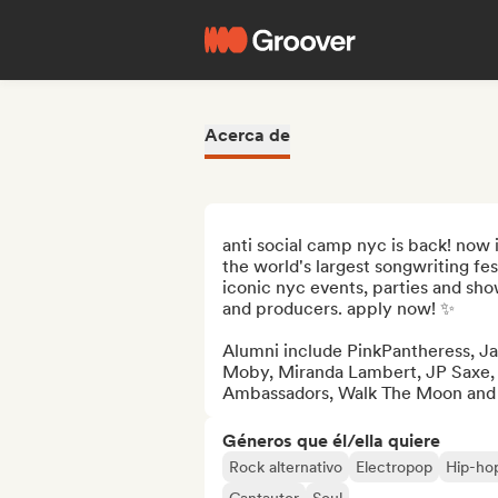
Acerca de
anti social camp nyc is back! now i
the world's largest songwriting fes
iconic nyc events, parties and show
and producers. apply now! ✨

Alumni include PinkPantheress, Jac
Moby, Miranda Lambert, JP Saxe, 
Ambassadors, Walk The Moon and
Géneros que él/ella quiere
Rock alternativo
Electropop
Hip-ho