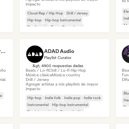
su 
impacto
Ele
Cloud Rap / Hip Hop
Drill / Jersey
Ind
Hip-hop
Hip-hop instrumental
Met
Rap francés
Trap
Pop urbano
Roc
Chill / Lo-fi Hip-Hop
Dreamers Island Entertainment
ADAD Audio
Playlist Curator
&gt; 4900 respuestas dadas
leño
Beats / Lo-fi
Chill / Lo-fi Hip-Hop
Blu
Música clásica
Música country
Fun
ial.
Drill / Jersey
Difu
Agregar artistas a mis playlists de mayor
impacto
Blu
ca
Hip-hop
Indie folk
Indie pop
Indie rock
Ha
Instrumental
Hip-hop instrumental
Roc
Rap internacional
Rap en inglés
Roc