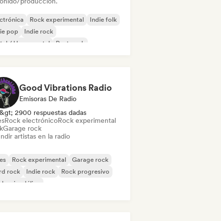
sonido/producción.
ctrónica
Rock experimental
Indie folk
ie pop
Indie rock
al / Heavy metal
Post punk
k & Roll / Rock clásico
Good Vibrations Radio
Emisoras De Radio
&gt; 2900 respuestas dadas
es
Rock electrónico
Rock experimental
k
Garage rock
ndir artistas en la radio
es
Rock experimental
Garage rock
rd rock
Indie rock
Rock progresivo
k psicodélico
k & Roll / Rock clásico