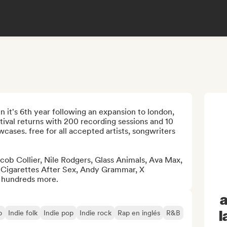
n it's 6th year following an expansion to london, 
tival returns with 200 recording sessions and 10 
cases. free for all accepted artists, songwriters 
ob Collier, Nile Rodgers, Glass Animals, Ava Max, 
Cigarettes After Sex, Andy Grammar, X 
 hundreds more.
a
l
p
Indie folk
Indie pop
Indie rock
Rap en inglés
R&B