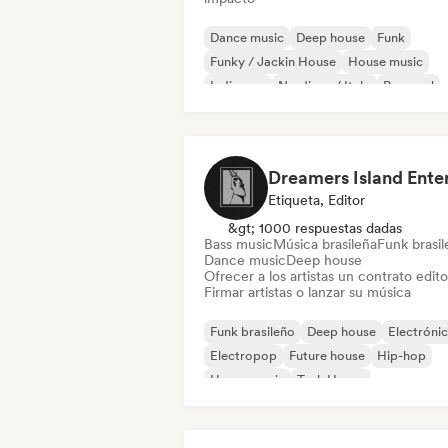
Dance music
Deep house
Funk
Funky / Jackin House
House music
Indie pop
Nu-disco / Italo
Pop soul
Etiqueta, Editor
&gt; 1000 respuestas dadas
Bass music
Música brasileña
Funk brasi
Dance music
Deep house
Ofrecer a los artistas un contrato editor
Firmar artistas o lanzar su música
Funk brasileño
Deep house
Electróni
Electropop
Future house
Hip-hop
House music
Tech House