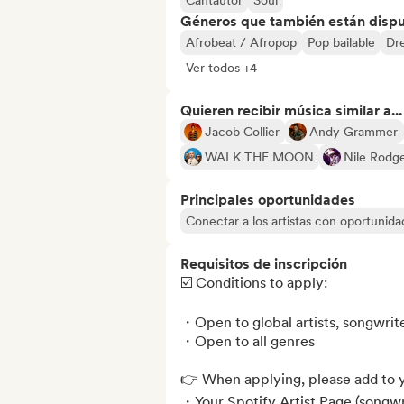
Cantautor
Soul
Géneros que también están dispue
Afrobeat / Afropop
Pop bailable
Dr
Ver todos +4
Quieren recibir música similar a...
Jacob Collier
Andy Grammer
WALK THE MOON
Nile Rodg
Principales oportunidades
Conectar a los artistas con oportunida
Requisitos de inscripción
☑️ Conditions to apply:

・Open to global artists, songwrite
・Open to all genres

👉 When applying, please add to y
・Your Spotify Artist Page (songwr