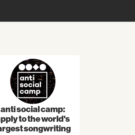
anti social camp:
pply to the world's
argest songwriting