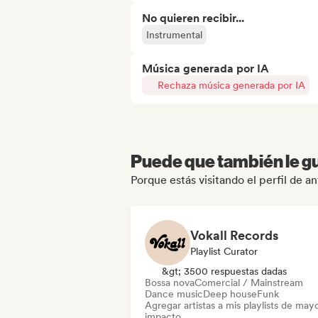
No quieren recibir...
Instrumental
Música generada por IA
Rechaza música generada por IA
Puede que también le gu
Porque estás visitando el perfil de an
Vokall Records
Playlist Curator
&gt; 3500 respuestas dadas
Bossa nova
Comercial / Mainstream
Dance music
Deep house
Funk
Agregar artistas a mis playlists de may
impacto