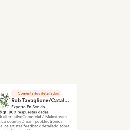
l
Comentarios detallados
Rob Tavaglione/Catalyst Recording
Experto En Sonido
&gt; 800 respuestas dadas
k alternativo
Comercial / Mainstream
ica country
Dream pop
Electrónica
a los artistas feedback detallado sobre