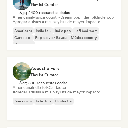
Playlist Curator
&gt; 2400 respuestas dadas
Americana
Música country
Dream pop
Indie folk
Indie pop
Agregar artistas a mis playlists de mayor impacto
Americana
Indie folk
Indie pop
Lofi bedroom
Cantautor
Pop suave / Balada
Música country
Dream pop
Acoustic Folk
Playlist Curator
&gt; 800 respuestas dadas
Americana
Indie folk
Cantautor
Agregar artistas a mis playlists de mayor impacto
Americana
Indie folk
Cantautor