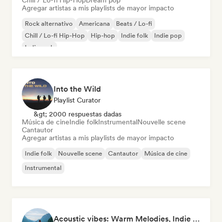
Chill / Lo-fi Hip-Hop
Dream pop
Agregar artistas a mis playlists de mayor impacto
Rock alternativo
Americana
Beats / Lo-fi
Chill / Lo-fi Hip-Hop
Hip-hop
Indie folk
Indie pop
Indie rock
Into the Wild
Playlist Curator
&gt; 2000 respuestas dadas
Música de cine
Indie folk
Instrumental
Nouvelle scene
Cantautor
Agregar artistas a mis playlists de mayor impacto
Indie folk
Nouvelle scene
Cantautor
Música de cine
Instrumental
Acoustic vibes: Warm Melodies, Indie Folk & Singer-Songwriter 🏞️