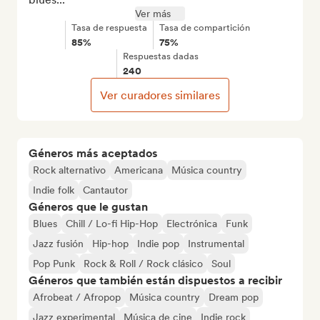
Ver más
Tasa de respuesta
Tasa de compartición
85%
75%
Respuestas dadas
240
Ver curadores similares
Géneros más aceptados
Rock alternativo
Americana
Música country
Indie folk
Cantautor
Géneros que le gustan
Blues
Chill / Lo-fi Hip-Hop
Electrónica
Funk
Jazz fusión
Hip-hop
Indie pop
Instrumental
Pop Punk
Rock & Roll / Rock clásico
Soul
Géneros que también están dispuestos a recibir
Afrobeat / Afropop
Música country
Dream pop
Jazz experimental
Música de cine
Indie rock