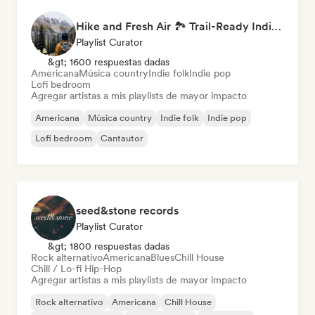
Hike and Fresh Air 🏞️ Trail-Ready Indie Folk & Acoustic
Playlist Curator
&gt; 1600 respuestas dadas
Americana
Música country
Indie folk
Indie pop
Lofi bedroom
Agregar artistas a mis playlists de mayor impacto
Americana
Música country
Indie folk
Indie pop
Lofi bedroom
Cantautor
seed&stone records
Playlist Curator
&gt; 1800 respuestas dadas
Rock alternativo
Americana
Blues
Chill House
Chill / Lo-fi Hip-Hop
Agregar artistas a mis playlists de mayor impacto
Rock alternativo
Americana
Chill House