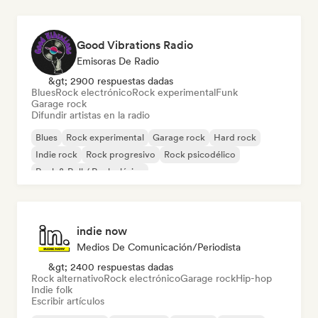
Good Vibrations Radio
Emisoras De Radio
&gt; 2900 respuestas dadas
Blues
Rock electrónico
Rock experimental
Funk
Garage rock
Difundir artistas en la radio
Blues
Rock experimental
Garage rock
Hard rock
Indie rock
Rock progresivo
Rock psicodélico
Rock & Roll / Rock clásico
indie now
Medios De Comunicación/Periodista
&gt; 2400 respuestas dadas
Rock alternativo
Rock electrónico
Garage rock
Hip-hop
Indie folk
Escribir artículos