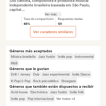
Sou cantora, compositora e produtora musical 
independente brasileira baseada em São Paulo, 
capital....
Ver más
Tasa de compartición
Respuestas dadas
65%
131
Ver curadores similares
Géneros más aceptados
Música brasileña
Jazz fusión
Indie pop
Instrumental
R&B
Géneros que le gustan
Drill / Jersey
Dub
Jazz experimental
Indie Dance
K-Pop/J-Pop
Rock psicodélico
Shoegaze
Géneros que también están dispuestos a recibir
Acid house
Electrónica
Jazz fusión
Indie folk
Indie pop
Pop internacional
Ver todos +3