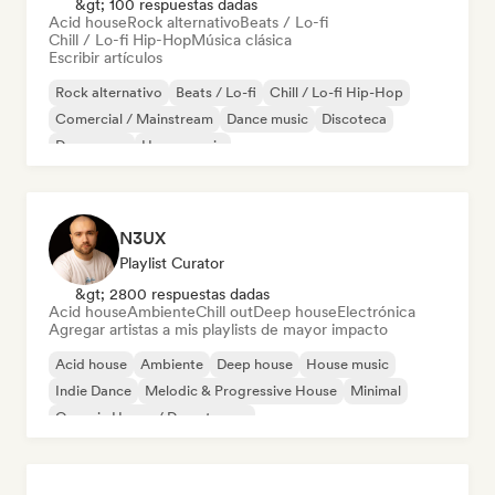
&gt; 100 respuestas dadas
Acid house
Rock alternativo
Beats / Lo-fi
Chill / Lo-fi Hip-Hop
Música clásica
Escribir artículos
Rock alternativo
Beats / Lo-fi
Chill / Lo-fi Hip-Hop
Comercial / Mainstream
Dance music
Discoteca
Dream pop
House music
N3UX
Playlist Curator
&gt; 2800 respuestas dadas
Acid house
Ambiente
Chill out
Deep house
Electrónica
Agregar artistas a mis playlists de mayor impacto
Acid house
Ambiente
Deep house
House music
Indie Dance
Melodic & Progressive House
Minimal
Organic House / Downtempo