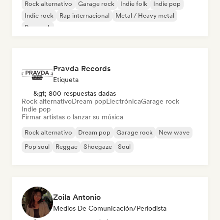
Rock alternativo
Garage rock
Indie folk
Indie pop
Indie rock
Rap internacional
Metal / Heavy metal
Pop rock
Pravda Records
Etiqueta
&gt; 800 respuestas dadas
Rock alternativo
Dream pop
Electrónica
Garage rock
Indie pop
Firmar artistas o lanzar su música
Rock alternativo
Dream pop
Garage rock
New wave
Pop soul
Reggae
Shoegaze
Soul
Zoila Antonio
Medios De Comunicación/Periodista