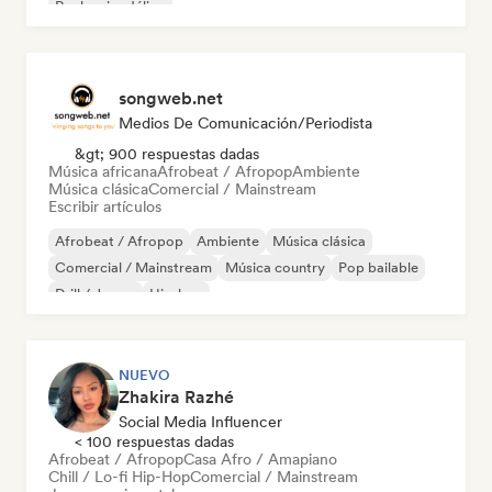
Rock psicodélico
songweb.net
Medios De Comunicación/Periodista
&gt; 900 respuestas dadas
Música africana
Afrobeat / Afropop
Ambiente
Música clásica
Comercial / Mainstream
Escribir artículos
Afrobeat / Afropop
Ambiente
Música clásica
Comercial / Mainstream
Música country
Pop bailable
Drill / Jersey
Hip-hop
NUEVO
Zhakira Razhé
Social Media Influencer
< 100 respuestas dadas
Afrobeat / Afropop
Casa Afro / Amapiano
Chill / Lo-fi Hip-Hop
Comercial / Mainstream