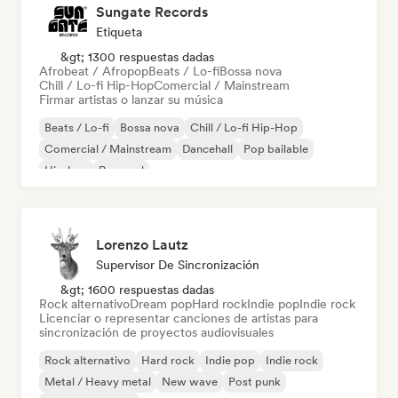
Sungate Records
Etiqueta
&gt; 1300 respuestas dadas
Afrobeat / Afropop
Beats / Lo-fi
Bossa nova
Chill / Lo-fi Hip-Hop
Comercial / Mainstream
Firmar artistas o lanzar su música
Beats / Lo-fi
Bossa nova
Chill / Lo-fi Hip-Hop
Comercial / Mainstream
Dancehall
Pop bailable
Hip-hop
Pop soul
Lorenzo Lautz
Supervisor De Sincronización
&gt; 1600 respuestas dadas
Rock alternativo
Dream pop
Hard rock
Indie pop
Indie rock
Licenciar o representar canciones de artistas para
sincronización de proyectos audiovisuales
Rock alternativo
Hard rock
Indie pop
Indie rock
Metal / Heavy metal
New wave
Post punk