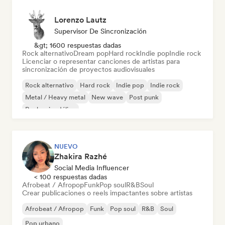
Lorenzo Lautz
Supervisor De Sincronización
&gt; 1600 respuestas dadas
Rock alternativo
Dream pop
Hard rock
Indie pop
Indie rock
Licenciar o representar canciones de artistas para
sincronización de proyectos audiovisuales
Rock alternativo
Hard rock
Indie pop
Indie rock
Metal / Heavy metal
New wave
Post punk
Rock psicodélico
NUEVO
Zhakira Razhé
Social Media Influencer
< 100 respuestas dadas
Afrobeat / Afropop
Funk
Pop soul
R&B
Soul
Crear publicaciones o reels impactantes sobre artistas
Afrobeat / Afropop
Funk
Pop soul
R&B
Soul
Pop urbano