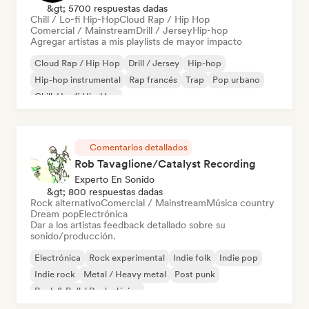
&gt; 5700 respuestas dadas
Chill / Lo-fi Hip-Hop
Cloud Rap / Hip Hop
Comercial / Mainstream
Drill / Jersey
Hip-hop
Agregar artistas a mis playlists de mayor impacto
Cloud Rap / Hip Hop
Drill / Jersey
Hip-hop
Hip-hop instrumental
Rap francés
Trap
Pop urbano
Chill / Lo-fi Hip-Hop
Comentarios detallados
Rob Tavaglione/Catalyst Recording
Experto En Sonido
&gt; 800 respuestas dadas
Rock alternativo
Comercial / Mainstream
Música country
Dream pop
Electrónica
Dar a los artistas feedback detallado sobre su
sonido/producción.
Electrónica
Rock experimental
Indie folk
Indie pop
Indie rock
Metal / Heavy metal
Post punk
Rock & Roll / Rock clásico