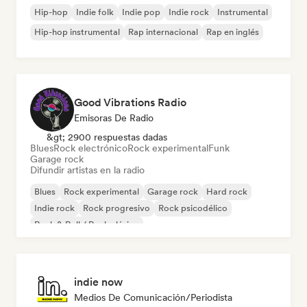
Hip-hop
Indie folk
Indie pop
Indie rock
Instrumental
Hip-hop instrumental
Rap internacional
Rap en inglés
Good Vibrations Radio
Emisoras De Radio
&gt; 2900 respuestas dadas
Blues
Rock electrónico
Rock experimental
Funk
Garage rock
Difundir artistas en la radio
Blues
Rock experimental
Garage rock
Hard rock
Indie rock
Rock progresivo
Rock psicodélico
Rock & Roll / Rock clásico
indie now
Medios De Comunicación/Periodista