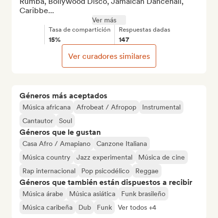
Rumba, Bollywood Disco, Jamaican Dancehall, 
Caribbe...
Ver más
Tasa de compartición
Respuestas dadas
15%
147
Ver curadores similares
Géneros más aceptados
Música africana
Afrobeat / Afropop
Instrumental
Cantautor
Soul
Géneros que le gustan
Casa Afro / Amapiano
Canzone Italiana
Música country
Jazz experimental
Música de cine
Rap internacional
Pop psicodélico
Reggae
Géneros que también están dispuestos a recibir
Música árabe
Música asiática
Funk brasileño
Música caribeña
Dub
Funk
Ver todos +4