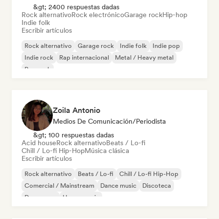
&gt; 2400 respuestas dadas
Rock alternativo
Rock electrónico
Garage rock
Hip-hop
Indie folk
Escribir artículos
Rock alternativo
Garage rock
Indie folk
Indie pop
Indie rock
Rap internacional
Metal / Heavy metal
Pop rock
Zoila Antonio
Medios De Comunicación/Periodista
&gt; 100 respuestas dadas
Acid house
Rock alternativo
Beats / Lo-fi
Chill / Lo-fi Hip-Hop
Música clásica
Escribir artículos
Rock alternativo
Beats / Lo-fi
Chill / Lo-fi Hip-Hop
Comercial / Mainstream
Dance music
Discoteca
Dream pop
House music