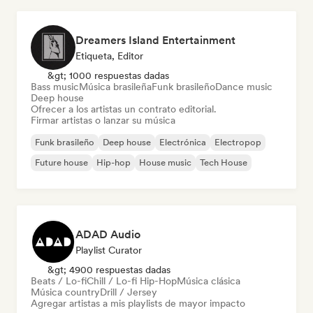
Dreamers Island Entertainment
Etiqueta, Editor
&gt; 1000 respuestas dadas
Bass music
Música brasileña
Funk brasileño
Dance music
Deep house
Ofrecer a los artistas un contrato editorial.
Firmar artistas o lanzar su música
Funk brasileño
Deep house
Electrónica
Electropop
Future house
Hip-hop
House music
Tech House
ADAD Audio
Playlist Curator
&gt; 4900 respuestas dadas
Beats / Lo-fi
Chill / Lo-fi Hip-Hop
Música clásica
Música country
Drill / Jersey
Agregar artistas a mis playlists de mayor impacto