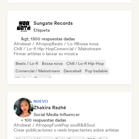
Sungate Records
Etiqueta
&gt; 1300 respuestas dadas
Afrobeat / Afropop
Beats / Lo-fi
Bossa nova
Chill / Lo-fi Hip-Hop
Comercial / Mainstream
Firmar artistas o lanzar su música
Beats / Lo-fi
Bossa nova
Chill / Lo-fi Hip-Hop
Comercial / Mainstream
Dancehall
Pop bailable
Hip-hop
Pop soul
NUEVO
Zhakira Razhé
Social Media Influencer
< 100 respuestas dadas
Afrobeat / Afropop
Funk
Pop soul
R&B
Soul
Crear publicaciones o reels impactantes sobre artistas