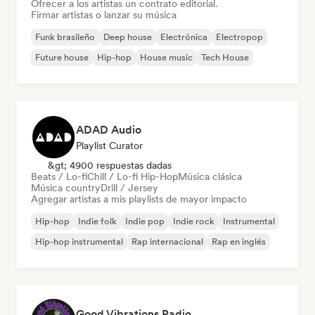
Ofrecer a los artistas un contrato editorial.
Firmar artistas o lanzar su música
Funk brasileño
Deep house
Electrónica
Electropop
Future house
Hip-hop
House music
Tech House
ADAD Audio
Playlist Curator
&gt; 4900 respuestas dadas
Beats / Lo-fi
Chill / Lo-fi Hip-Hop
Música clásica
Música country
Drill / Jersey
Agregar artistas a mis playlists de mayor impacto
Hip-hop
Indie folk
Indie pop
Indie rock
Instrumental
Hip-hop instrumental
Rap internacional
Rap en inglés
Good Vibrations Radio