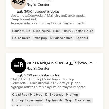
Playlist Curator
&gt; 3500 respuestas dadas
Bossa nova
Comercial / Mainstream
Dance music
Deep house
Funk
Agregar artistas a mis playlists de mayor impacto
Dance music
Deep house
Funk
Funky / Jackin House
House music
Indie pop
Nu-disco / Italo
Pop soul
RAP FRANÇAIS 2026 🔥🇫🇷 (Way Records)
Playlist Curator
&gt; 5700 respuestas dadas
Chill / Lo-fi Hip-Hop
Cloud Rap / Hip Hop
Comercial / Mainstream
Drill / Jersey
Hip-hop
Agregar artistas a mis playlists de mayor impacto
Cloud Rap / Hip Hop
Drill / Jersey
Hip-hop
Hip-hop instrumental
Rap francés
Trap
Pop urbano
Chill / Lo-fi Hip-Hop