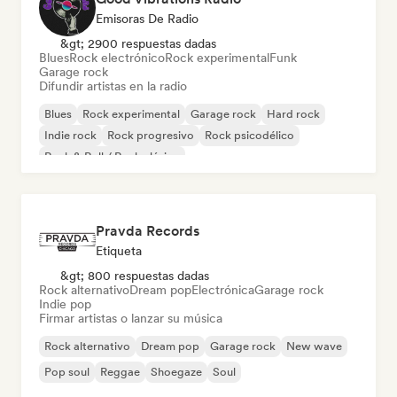
Emisoras De Radio
&gt; 2900 respuestas dadas
Blues
Rock electrónico
Rock experimental
Funk
Garage rock
Difundir artistas en la radio
Blues
Rock experimental
Garage rock
Hard rock
Indie rock
Rock progresivo
Rock psicodélico
Rock & Roll / Rock clásico
Pravda Records
Etiqueta
&gt; 800 respuestas dadas
Rock alternativo
Dream pop
Electrónica
Garage rock
Indie pop
Firmar artistas o lanzar su música
Rock alternativo
Dream pop
Garage rock
New wave
Pop soul
Reggae
Shoegaze
Soul