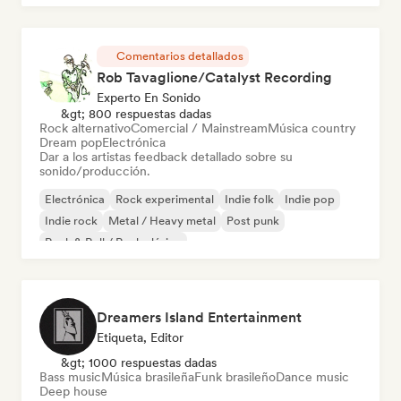
Comentarios detallados
Rob Tavaglione/Catalyst Recording
Experto En Sonido
&gt; 800 respuestas dadas
Rock alternativo
Comercial / Mainstream
Música country
Dream pop
Electrónica
Dar a los artistas feedback detallado sobre su
sonido/producción.
Electrónica
Rock experimental
Indie folk
Indie pop
Indie rock
Metal / Heavy metal
Post punk
Rock & Roll / Rock clásico
Dreamers Island Entertainment
Etiqueta, Editor
&gt; 1000 respuestas dadas
Bass music
Música brasileña
Funk brasileño
Dance music
Deep house