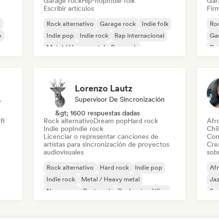
Garage rock
Hip-hop
Indie folk
Gar
Escribir artículos
Firm
k
Rock alternativo
Garage rock
Indie folk
Roc
o
Indie pop
Indie rock
Rap internacional
Ga
Metal / Heavy metal
Pop rock
Re
Lorenzo Lautz
odista
Supervisor De Sincronización
&gt; 1600 respuestas dadas
fi
Rock alternativo
Dream pop
Hard rock
Afr
Indie pop
Indie rock
Chil
Licenciar o representar canciones de
Com
artistas para sincronización de proyectos
Cre
audiovisuales
sobr
Rock alternativo
Hard rock
Indie pop
Af
Indie rock
Metal / Heavy metal
Ja
New wave
Post punk
Rock psicodélico
So