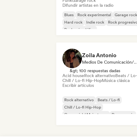
Funk
Garage rock
Difundir artistas en la radio
Blues
Rock experimental
Garage roc
Hard rock
Indie rock
Rock progresiv
Rock psicodélico
Rock & Roll / Rock clásico
Zoila Antonio
Medios De Comunicación/Peri
&gt; 100 respuestas dadas
Acid house
Rock alternativo
Beats / Lo-
Chill / Lo-fi Hip-Hop
Música clásica
Escribir artículos
Rock alternativo
Beats / Lo-fi
Chill / Lo-fi Hip-Hop
Comercial / Mainstream
Dance music
Discoteca
Dream pop
House music