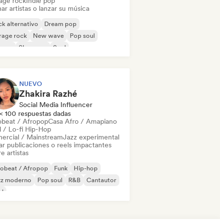
age rock
Indie pop
ar artistas o lanzar su música
k alternativo
Dream pop
rage rock
New wave
Pop soul
ggae
Shoegaze
Soul
NUEVO
Zhakira Razhé
Social Media Influencer
< 100 respuestas dadas
obeat / Afropop
Casa Afro / Amapiano
l / Lo-fi Hip-Hop
ercial / Mainstream
Jazz experimental
ar publicaciones o reels impactantes
e artistas
robeat / Afropop
Funk
Hip-hop
zz moderno
Pop soul
R&B
Cantautor
ul