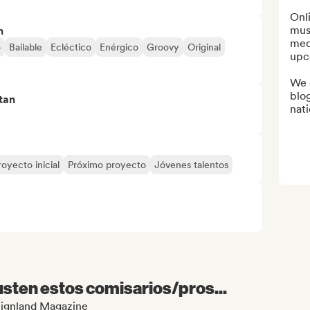
Onli
musi
n
medi
o
Bailable
Ecléctico
Enérgico
Groovy
Original
upc
We 
blog
tan
nat
royecto inicial
Próximo proyecto
Jóvenes talentos
sten estos comisarios/pros...
Reignland Magazine