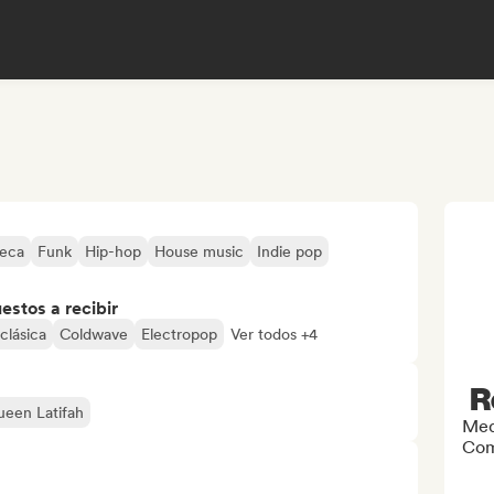
teca
Funk
Hip-hop
House music
Indie pop
stos a recibir
clásica
Coldwave
Electropop
Ver todos +4
R
een Latifah
Med
Com