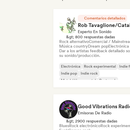
Comentarios detallados
Experto En Sonido
&gt; 800 respuestas dadas
Rock alternativo
Comercial / Mainstre
Música country
Dream pop
Electrónica
Dar a los artistas feedback detallado s
su sonido/producción.
Electrónica
Rock experimental
Indie 
Indie pop
Indie rock
Metal / Heavy metal
Post punk
Rock & Roll / Rock clásico
Good Vibrations Radi
Emisoras De Radio
&gt; 2900 respuestas dadas
Blues
Rock electrónico
Rock experimen