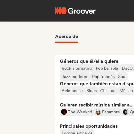
Acerca de
Géneros que él/ella quiere
Rock alternativo
Pop bailable
Disco
Jazz moderno
Rap francés
Soul
Géneros que también están dispue
Acid house
Blues
Chill out
Música 
Quieren recibir música similar a...
The Weeknd
Paramore
Qu
Principales oportunidades
Escribir artículos