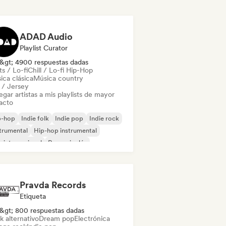
ADAD Audio
Playlist Curator
&gt; 4900 respuestas dadas
s / Lo-fi
Chill / Lo-fi Hip-Hop
ica clásica
Música country
l / Jersey
gar artistas a mis playlists de mayor
acto
p-hop
Indie folk
Indie pop
Indie rock
trumental
Hip-hop instrumental
 internacional
Rap en inglés
Pravda Records
Etiqueta
&gt; 800 respuestas dadas
k alternativo
Dream pop
Electrónica