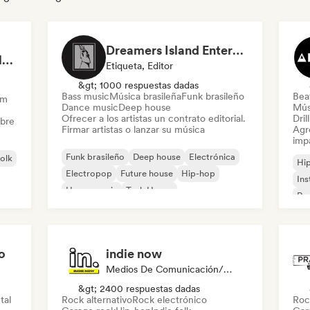
Dreamers Island Entertainment
Rob Tavaglione/Catalyst Recording
Etiqueta, Editor
&gt; 1000 respuestas dadas
Bass music
Música brasileña
Funk brasileño
Beat
am
Dance music
Deep house
Mús
Ofrecer a los artistas un contrato editorial.
Dril
obre
Firmar artistas o lanzar su música
Agre
imp
Funk brasileño
Deep house
Electrónica
folk
Hi
Electropop
Future house
Hip-hop
Ins
House music
Tech House
Rap
o
indie now
Medios De Comunicación/Periodista
&gt; 2400 respuestas dadas
tal
Rock alternativo
Rock electrónico
Roc