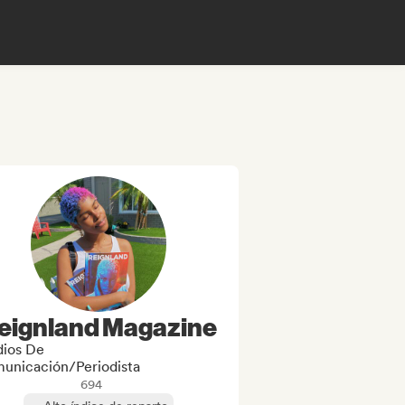
eignland Magazine
ios De
unicación/Periodista
694