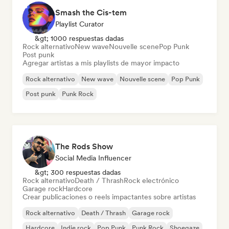
Smash the Cis-tem
Playlist Curator
&gt; 1000 respuestas dadas
Rock alternativo
New wave
Nouvelle scene
Pop Punk
Post punk
Agregar artistas a mis playlists de mayor impacto
Rock alternativo
New wave
Nouvelle scene
Pop Punk
Post punk
Punk Rock
The Rods Show
Social Media Influencer
&gt; 300 respuestas dadas
Rock alternativo
Death / Thrash
Rock electrónico
Garage rock
Hardcore
Crear publicaciones o reels impactantes sobre artistas
Rock alternativo
Death / Thrash
Garage rock
Hardcore
Indie rock
Pop Punk
Punk Rock
Shoegaze