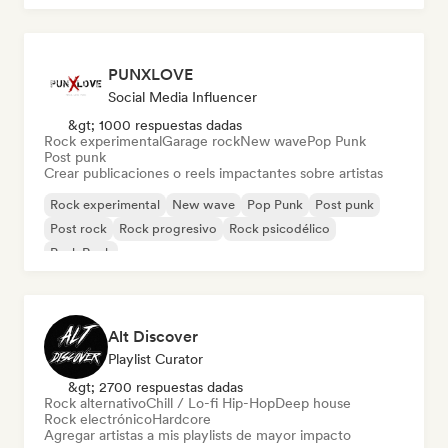
PUNXLOVE
Social Media Influencer
&gt; 1000 respuestas dadas
Rock experimental
Garage rock
New wave
Pop Punk
Post punk
Crear publicaciones o reels impactantes sobre artistas
Rock experimental
New wave
Pop Punk
Post punk
Post rock
Rock progresivo
Rock psicodélico
Punk Rock
Alt Discover
Playlist Curator
&gt; 2700 respuestas dadas
Rock alternativo
Chill / Lo-fi Hip-Hop
Deep house
Rock electrónico
Hardcore
Agregar artistas a mis playlists de mayor impacto