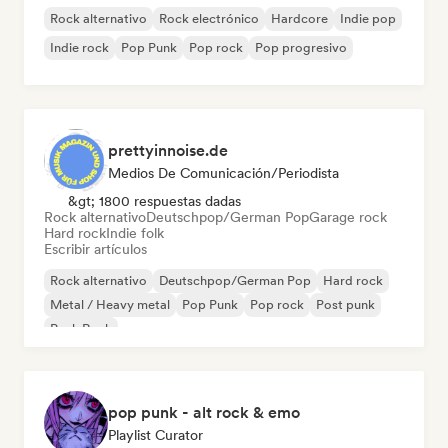
Rock alternativo
Rock electrónico
Hardcore
Indie pop
Indie rock
Pop Punk
Pop rock
Pop progresivo
prettyinnoise.de
Medios De Comunicación/Periodista
&gt; 1800 respuestas dadas
Rock alternativo
Deutschpop/German Pop
Garage rock
Hard rock
Indie folk
Escribir artículos
Rock alternativo
Deutschpop/German Pop
Hard rock
Metal / Heavy metal
Pop Punk
Pop rock
Post punk
Punk Rock
pop punk - alt rock & emo
Playlist Curator