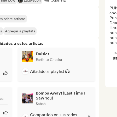
 Time Low
Lagwagon
Ver todos +12
PUN
abou
Punk
s sobre artistas
Dead
Here
es
Agregar a playlists
punk
punk
pun
dades a estos artistas
Ta
Daisies
9
Earth to Cheska
Añadido al playlist
Bombs Away! (Last Time I
Saw You)
sí
Sabah
Compartido en sus redes