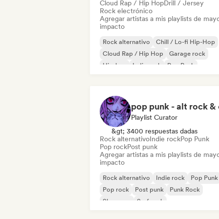
Cloud Rap / Hip Hop
Drill / Jersey
Rock electrónico
Agregar artistas a mis playlists de may
impacto
Rock alternativo
Chill / Lo-fi Hip-Hop
Cloud Rap / Hip Hop
Garage rock
Hip-hop
Indie rock
Pop Punk
Punk Rock
Playlist Curator
&gt; 3400 respuestas dadas
Rock alternativo
Indie rock
Pop Punk
Pop rock
Post punk
Agregar artistas a mis playlists de may
impacto
Rock alternativo
Indie rock
Pop Punk
Pop rock
Post punk
Punk Rock
Shoegaze
Surf rock