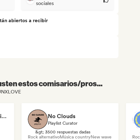
sociales
án abiertos a recibir
sten estos comisarios/pros...
 PUNXLOVE
NeverGrownUp-Playlists
No Clouds
Playlist Curator
&gt; 3500 respuestas dadas
Rock alternativo
Música country
New wave
Roc