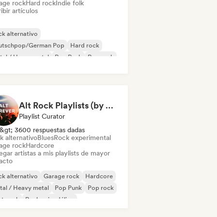
age rock
Hard rock
Indie folk
ibir artículos
k alternativo
utschpop/German Pop
Hard rock
al / Heavy metal
Pop Punk
Pop rock
st punk
Punk Rock
Alt Rock Playlists (by Saticöy)
Playlist Curator
&gt; 3600 respuestas dadas
k alternativo
Blues
Rock experimental
age rock
Hardcore
gar artistas a mis playlists de mayor
acto
k alternativo
Garage rock
Hardcore
al / Heavy metal
Pop Punk
Pop rock
st punk
Rock psicodélico