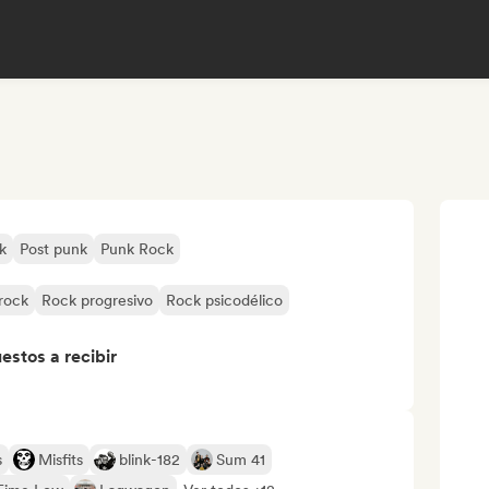
k
Post punk
Punk Rock
rock
Rock progresivo
Rock psicodélico
stos a recibir
s
Misfits
blink-182
Sum 41