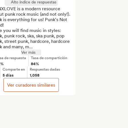
Alto índice de respuestas
XLOVE is a modern resource 
t punk rock music (and not only!). 
 is everything for us! Punk's Not 
!

 you will find music in styles: 
, punk rock, ska, ska punk, pop 
, street punk, hardcore, hardcore 
k and many, m...
Ver más
sa de respuesta
Tasa de compartición
5%
84%
Comparte en
Respuestas dadas
5 días
1,058
Ver curadores similares