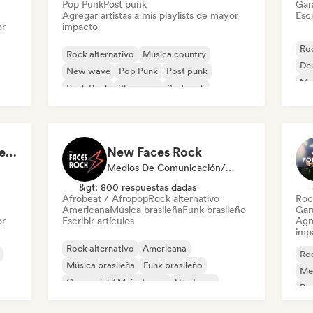
Pop Punk
Post punk
Gar
Agregar artistas a mis playlists de mayor
Escr
or
impacto
Roc
Rock alternativo
Música country
De
New wave
Pop Punk
Post punk
Met
Punk Rock
Shoegaze
Surf rock
Po
pop punk - alt rock & emo
New Faces Rock
Medios De Comunicación/Periodista
&gt; 800 respuestas dadas
Afrobeat / Afropop
Rock alternativo
Roc
Americana
Música brasileña
Funk brasileño
Gar
or
Escribir artículos
Agre
imp
Rock alternativo
Americana
Roc
Música brasileña
Funk brasileño
Met
Comercial / Mainstream
Hardcore
Po
Metal melódico
Pop Punk