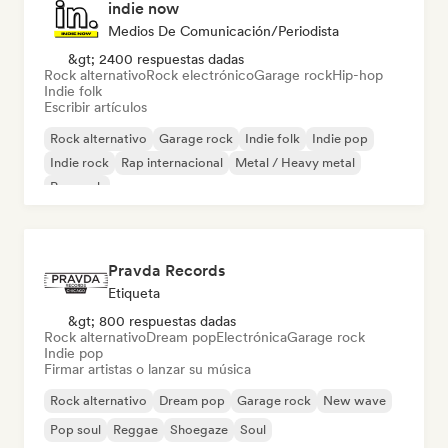
indie now
Medios De Comunicación/Periodista
&gt; 2400 respuestas dadas
Rock alternativo
Rock electrónico
Garage rock
Hip-hop
Indie folk
Escribir artículos
Rock alternativo
Garage rock
Indie folk
Indie pop
Indie rock
Rap internacional
Metal / Heavy metal
Pop rock
Pravda Records
Etiqueta
&gt; 800 respuestas dadas
Rock alternativo
Dream pop
Electrónica
Garage rock
Indie pop
Firmar artistas o lanzar su música
Rock alternativo
Dream pop
Garage rock
New wave
Pop soul
Reggae
Shoegaze
Soul