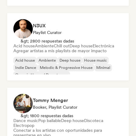
N3UX
Playlist Curator
&gt; 2800 respuestas dadas
Acid house
Ambiente
Chill out
Deep house
Electrónica
Agregar artistas a mis playlists de mayor impacto
Acid house
Ambiente
Deep house
House music
Indie Dance
Melodic & Progressive House
Minimal
Organic House / Downtempo
Tommy Menger
Booker, Playlist Curator
&gt; 1800 respuestas dadas
Dance music
Pop bailable
Deep house
Discoteca
Electropop
Conectar a los artistas con oportunidades para
presentarse en vivo