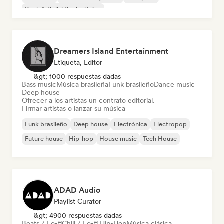
Rock & Roll / Rock clásico
Dreamers Island Entertainment
Etiqueta, Editor
&gt; 1000 respuestas dadas
Bass music
Música brasileña
Funk brasileño
Dance music
Deep house
Ofrecer a los artistas un contrato editorial.
Firmar artistas o lanzar su música
Funk brasileño
Deep house
Electrónica
Electropop
Future house
Hip-hop
House music
Tech House
ADAD Audio
Playlist Curator
&gt; 4900 respuestas dadas
Beats / Lo-fi
Chill / Lo-fi Hip-Hop
Música clásica