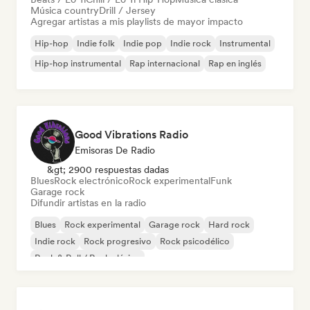
Música country
Drill / Jersey
Agregar artistas a mis playlists de mayor impacto
Hip-hop
Indie folk
Indie pop
Indie rock
Instrumental
Hip-hop instrumental
Rap internacional
Rap en inglés
Good Vibrations Radio
Emisoras De Radio
&gt; 2900 respuestas dadas
Blues
Rock electrónico
Rock experimental
Funk
Garage rock
Difundir artistas en la radio
Blues
Rock experimental
Garage rock
Hard rock
Indie rock
Rock progresivo
Rock psicodélico
Rock & Roll / Rock clásico