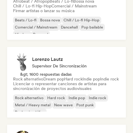
Afrobeat / Afropop
Beats / Lo-fi
Bossa nova
Chill / Lo-fi Hip-Hop
Comercial / Mainstream
Firmar artistas o lanzar su música
Beats / Lo-fi
Bossa nova
Chill / Lo-fi Hip-Hop
Comercial / Mainstream
Dancehall
Pop bailable
Hip-hop
Pop soul
Lorenzo Lautz
Supervisor De Sincronización
&gt; 1600 respuestas dadas
Rock alternativo
Dream pop
Hard rock
Indie pop
Indie rock
Licenciar o representar canciones de artistas para
sincronización de proyectos audiovisuales
Rock alternativo
Hard rock
Indie pop
Indie rock
Metal / Heavy metal
New wave
Post punk
Rock psicodélico