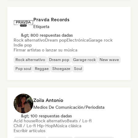
Pravda Records
Etiqueta
&gt; 800 respuestas dadas
Rock alternativo
Dream pop
Electrónica
Garage rock
Indie pop
Firmar artistas o lanzar su música
Rock alternativo
Dream pop
Garage rock
New wave
Pop soul
Reggae
Shoegaze
Soul
Zoila Antonio
Medios De Comunicación/Periodista
&gt; 100 respuestas dadas
Acid house
Rock alternativo
Beats / Lo-fi
Chill / Lo-fi Hip-Hop
Música clásica
Escribir artículos