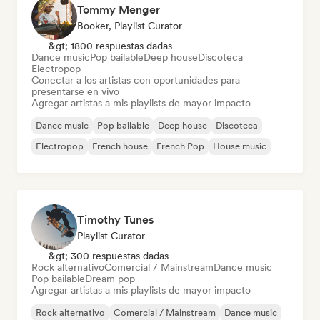
Tommy Menger
Booker, Playlist Curator
&gt; 1800 respuestas dadas
Dance music
Pop bailable
Deep house
Discoteca
Electropop
Conectar a los artistas con oportunidades para
presentarse en vivo
Agregar artistas a mis playlists de mayor impacto
Dance music
Pop bailable
Deep house
Discoteca
Electropop
French house
French Pop
House music
Timothy Tunes
Playlist Curator
&gt; 300 respuestas dadas
Rock alternativo
Comercial / Mainstream
Dance music
Pop bailable
Dream pop
Agregar artistas a mis playlists de mayor impacto
Rock alternativo
Comercial / Mainstream
Dance music