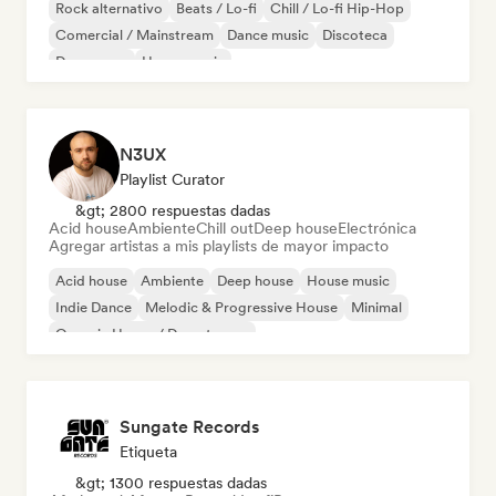
Rock alternativo
Beats / Lo-fi
Chill / Lo-fi Hip-Hop
Comercial / Mainstream
Dance music
Discoteca
Dream pop
House music
N3UX
Playlist Curator
&gt; 2800 respuestas dadas
Acid house
Ambiente
Chill out
Deep house
Electrónica
Agregar artistas a mis playlists de mayor impacto
Acid house
Ambiente
Deep house
House music
Indie Dance
Melodic & Progressive House
Minimal
Organic House / Downtempo
Sungate Records
Etiqueta
&gt; 1300 respuestas dadas