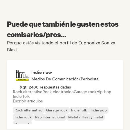
Puede que también le gusten estos
comisarios/pros...
Porque estás visitando el perfil de Euphonixx Sonixx
Blast
indie now
Medios De Comunicación/Periodista
&gt; 2400 respuestas dadas
Rock alternativo
Rock electrónico
Garage rock
Hip-hop
Indie folk
Escribir artículos
Rock alternativo
Garage rock
Indie folk
Indie pop
Indie rock
Rap internacional
Metal / Heavy metal
Pop rock