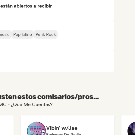
stán abiertos a recibir
music
Pop latino
Punk Rock
sten estos comisarios/pros...
e QMC - ¿Qué Me Cuentas?
Vibin' w/Jae
odista
Emisoras De Radio