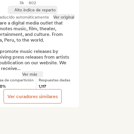
3k
802
Alto índice de reparto
raducido automáticamente
Ver original
re a digital media outlet that 
otes music, film, theater, 
rtainment, and culture. From 
, Peru, to the world.

promote music releases by 
iving press releases from artists 
publication on our website. We 
 receive...
Ver más
sa de compartición
Respuestas dadas
00%
1,117
Ver curadores similares