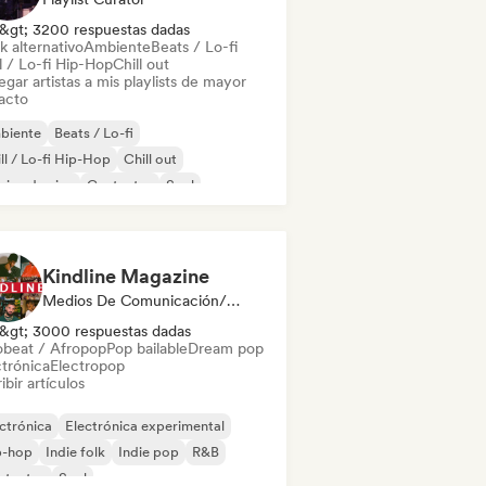
&gt; 3200 respuestas dadas
k alternativo
Ambiente
Beats / Lo-fi
l / Lo-fi Hip-Hop
Chill out
gar artistas a mis playlists de mayor
acto
biente
Beats / Lo-fi
ll / Lo-fi Hip-Hop
Chill out
ica de cine
Cantautor
Soul
k alternativo
Kindline Magazine
Medios De Comunicación/Periodista
&gt; 3000 respuestas dadas
obeat / Afropop
Pop bailable
Dream pop
ctrónica
Electropop
ibir artículos
ctrónica
Electrónica experimental
p-hop
Indie folk
Indie pop
R&B
ntautor
Soul