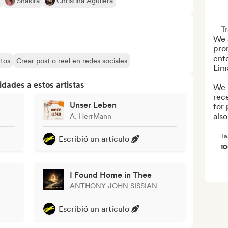
Shakira
Christina Aguilera
T
We a
prom
ente
tos
Crear post o reel en redes sociales
Lima
dades a estos artistas
We 
rece
Unser Leben
for 
also
A. HerrMann
Ta
Escribió un artículo
1
I Found Home in Thee
ANTHONY JOHN SISSIAN
Escribió un artículo