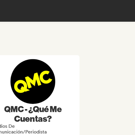
QMC - ¿Qué Me
Cuentas?
ios De
unicación/Periodista