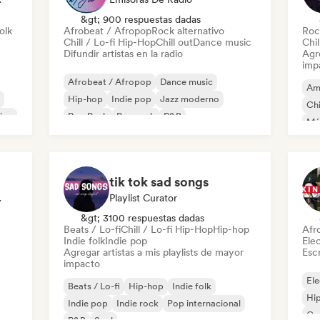
&gt; 900 respuestas dadas
olk
Afrobeat / Afropop
Rock alternativo
Roc
Chill / Lo-fi Hip-Hop
Chill out
Dance music
Chil
Difundir artistas en la radio
Agre
imp
Afrobeat / Afropop
Dance music
Am
Hip-hop
Indie pop
Jazz moderno
Chi
sico
Pop Punk
Pop rock
R&B
Mús
Roc
tik tok sad songs
odista
Playlist Curator
&gt; 3100 respuestas dadas
Beats / Lo-fi
Chill / Lo-fi Hip-Hop
Hip-hop
Afr
Indie folk
Indie pop
Ele
Agregar artistas a mis playlists de mayor
Escr
impacto
Ele
Beats / Lo-fi
Hip-hop
Indie folk
Hi
Indie pop
Indie rock
Pop internacional
Ca