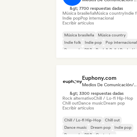
&gt; 7700 respuestas dadas
Música brasileña
Música country
Indie f
Indie pop
Pop internacional
Escribir artículos
Música brasileña
Música country
Indie folk
Indie pop
Pop internacional
Pop rock
R&B
Rock & Roll / Rock clá
Euphony.com
Medios De Comunicación/Peri
&gt; 3300 respuestas dadas
Rock alternativo
Chill / Lo-fi Hip-Hop
Chill out
Dance music
Dream pop
Escribir artículos
Chill / Lo-fi Hip-Hop
Chill out
Dance music
Dream pop
Indie pop
Pop rock
R&B
Cantautor