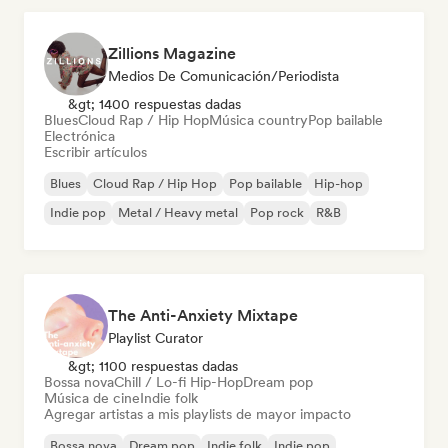
Zillions Magazine
Medios De Comunicación/Periodista
&gt; 1400 respuestas dadas
Blues
Cloud Rap / Hip Hop
Música country
Pop bailable
Electrónica
Escribir artículos
Blues
Cloud Rap / Hip Hop
Pop bailable
Hip-hop
Indie pop
Metal / Heavy metal
Pop rock
R&B
The Anti-Anxiety Mixtape
Playlist Curator
&gt; 1100 respuestas dadas
Bossa nova
Chill / Lo-fi Hip-Hop
Dream pop
Música de cine
Indie folk
Agregar artistas a mis playlists de mayor impacto
Bossa nova
Dream pop
Indie folk
Indie pop