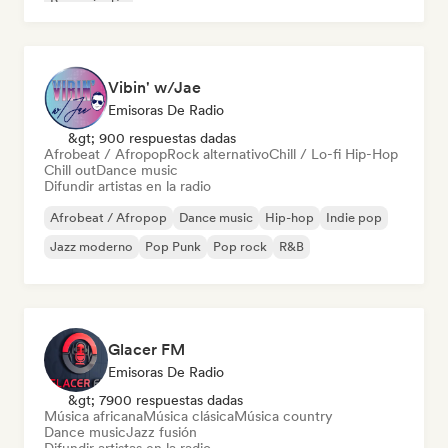
Rap en inglés
Vibin' w/Jae
Emisoras De Radio
&gt; 900 respuestas dadas
Afrobeat / Afropop
Rock alternativo
Chill / Lo-fi Hip-Hop
Chill out
Dance music
Difundir artistas en la radio
Afrobeat / Afropop
Dance music
Hip-hop
Indie pop
Jazz moderno
Pop Punk
Pop rock
R&B
Glacer FM
Emisoras De Radio
&gt; 7900 respuestas dadas
Música africana
Música clásica
Música country
Dance music
Jazz fusión