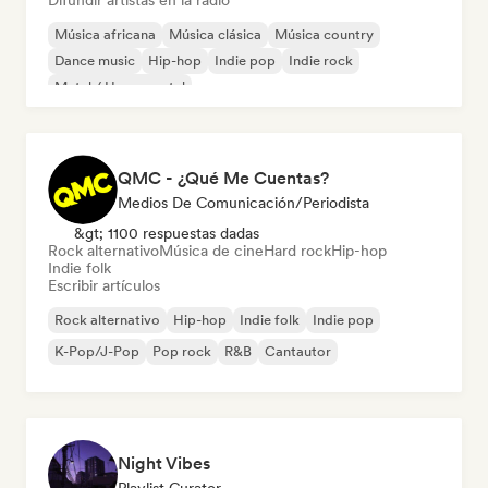
Difundir artistas en la radio
Música africana
Música clásica
Música country
Dance music
Hip-hop
Indie pop
Indie rock
Metal / Heavy metal
QMC - ¿Qué Me Cuentas?
Medios De Comunicación/Periodista
&gt; 1100 respuestas dadas
Rock alternativo
Música de cine
Hard rock
Hip-hop
Indie folk
Escribir artículos
Rock alternativo
Hip-hop
Indie folk
Indie pop
K-Pop/J-Pop
Pop rock
R&B
Cantautor
Night Vibes