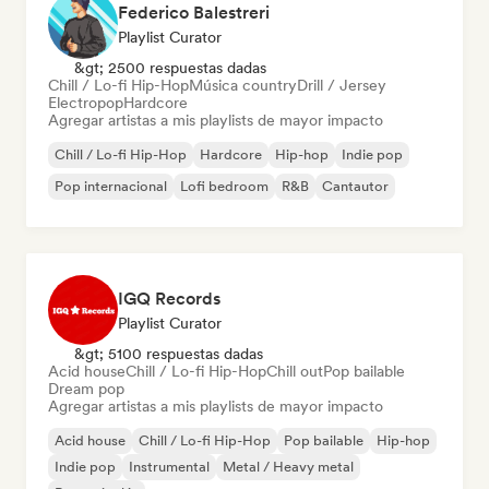
Federico Balestreri
Playlist Curator
&gt; 2500 respuestas dadas
Chill / Lo-fi Hip-Hop
Música country
Drill / Jersey
Electropop
Hardcore
Agregar artistas a mis playlists de mayor impacto
Chill / Lo-fi Hip-Hop
Hardcore
Hip-hop
Indie pop
Pop internacional
Lofi bedroom
R&B
Cantautor
IGQ Records
Playlist Curator
&gt; 5100 respuestas dadas
Acid house
Chill / Lo-fi Hip-Hop
Chill out
Pop bailable
Dream pop
Agregar artistas a mis playlists de mayor impacto
Acid house
Chill / Lo-fi Hip-Hop
Pop bailable
Hip-hop
Indie pop
Instrumental
Metal / Heavy metal