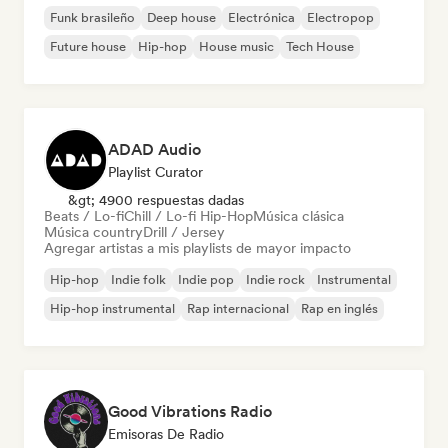
Funk brasileño
Deep house
Electrónica
Electropop
Future house
Hip-hop
House music
Tech House
ADAD Audio
Playlist Curator
&gt; 4900 respuestas dadas
Beats / Lo-fi
Chill / Lo-fi Hip-Hop
Música clásica
Música country
Drill / Jersey
Agregar artistas a mis playlists de mayor impacto
Hip-hop
Indie folk
Indie pop
Indie rock
Instrumental
Hip-hop instrumental
Rap internacional
Rap en inglés
Good Vibrations Radio
Emisoras De Radio