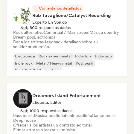
Comentarios detallados
Rob Tavaglione/Catalyst Recording
Experto En Sonido
&gt; 800 respuestas dadas
Rock alternativo
Comercial / Mainstream
Música country
Dream pop
Electrónica
Dar a los artistas feedback detallado sobre su
sonido/producción.
Electrónica
Rock experimental
Indie folk
Indie pop
Indie rock
Metal / Heavy metal
Post punk
Rock & Roll / Rock clásico
Dreamers Island Entertainment
Etiqueta, Editor
&gt; 1000 respuestas dadas
Bass music
Música brasileña
Funk brasileño
Dance music
Deep house
Ofrecer a los artistas un contrato editorial.
Firmar artistas o lanzar su música