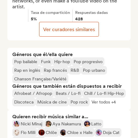
networks, or even make a YouTube video on the 
artist.
Tasa de compartición
Respuestas dadas
5%
428
Ver curadores similares
Géneros que él/ella quiere
Pop bailable
Funk
Hip-hop
Pop progresivo
Rap en inglés
Rap francés
R&B
Pop urbano
Chanson Française/Variété
Géneros que también están dispuestos a recibir
Afrobeat / Afropop
Beats / Lo-fi
Chill / Lo-fi Hip-Hop
Discoteca
Música de cine
Pop rock
Ver todos +4
Quieren recibir música similar a...
Nicki Minaj
Aya Nakamura
Latto
Flo Milli
Chlöe
Chloe x Halle
Doja Cat