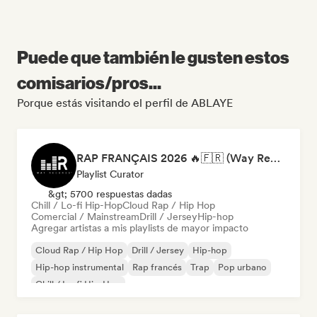
Puede que también le gusten estos
comisarios/pros...
Porque estás visitando el perfil de ABLAYE
RAP FRANÇAIS 2026 🔥🇫🇷 (Way Records)
Playlist Curator
&gt; 5700 respuestas dadas
Chill / Lo-fi Hip-Hop
Cloud Rap / Hip Hop
Comercial / Mainstream
Drill / Jersey
Hip-hop
Agregar artistas a mis playlists de mayor impacto
Cloud Rap / Hip Hop
Drill / Jersey
Hip-hop
Hip-hop instrumental
Rap francés
Trap
Pop urbano
Chill / Lo-fi Hip-Hop