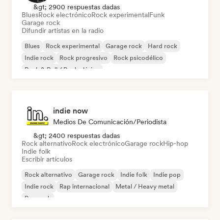
&gt; 2900 respuestas dadas
Blues
Rock electrónico
Rock experimental
Funk
Garage rock
Difundir artistas en la radio
Blues
Rock experimental
Garage rock
Hard rock
Indie rock
Rock progresivo
Rock psicodélico
Rock & Roll / Rock clásico
indie now
Medios De Comunicación/Periodista
&gt; 2400 respuestas dadas
Rock alternativo
Rock electrónico
Garage rock
Hip-hop
Indie folk
Escribir artículos
Rock alternativo
Garage rock
Indie folk
Indie pop
Indie rock
Rap internacional
Metal / Heavy metal
Pop rock