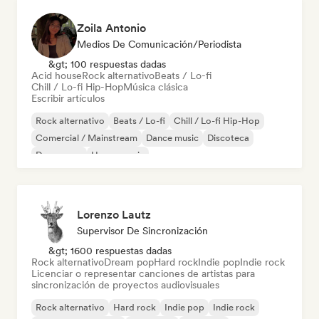
Zoila Antonio
Medios De Comunicación/Periodista
&gt; 100 respuestas dadas
Acid house
Rock alternativo
Beats / Lo-fi
Chill / Lo-fi Hip-Hop
Música clásica
Escribir artículos
Rock alternativo
Beats / Lo-fi
Chill / Lo-fi Hip-Hop
Comercial / Mainstream
Dance music
Discoteca
Dream pop
House music
Lorenzo Lautz
Supervisor De Sincronización
&gt; 1600 respuestas dadas
Rock alternativo
Dream pop
Hard rock
Indie pop
Indie rock
Licenciar o representar canciones de artistas para
sincronización de proyectos audiovisuales
Rock alternativo
Hard rock
Indie pop
Indie rock