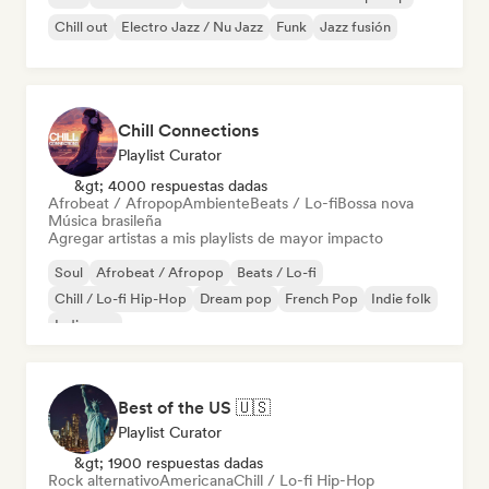
Chill out
Electro Jazz / Nu Jazz
Funk
Jazz fusión
Chill Connections
Playlist Curator
&gt; 4000 respuestas dadas
Afrobeat / Afropop
Ambiente
Beats / Lo-fi
Bossa nova
Música brasileña
Agregar artistas a mis playlists de mayor impacto
Soul
Afrobeat / Afropop
Beats / Lo-fi
Chill / Lo-fi Hip-Hop
Dream pop
French Pop
Indie folk
Indie pop
Best of the US 🇺🇸
Playlist Curator
&gt; 1900 respuestas dadas
Rock alternativo
Americana
Chill / Lo-fi Hip-Hop