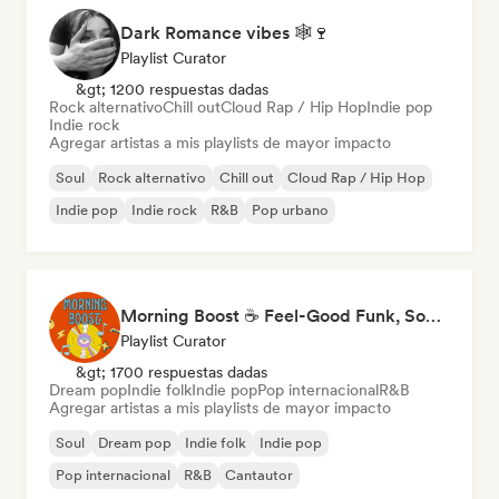
Dark Romance vibes 🕸️🍷
Playlist Curator
&gt; 1200 respuestas dadas
Rock alternativo
Chill out
Cloud Rap / Hip Hop
Indie pop
Indie rock
Agregar artistas a mis playlists de mayor impacto
Soul
Rock alternativo
Chill out
Cloud Rap / Hip Hop
Indie pop
Indie rock
R&B
Pop urbano
Morning Boost ☕ Feel-Good Funk, Soul & Neo-Soul to Wake Up
Playlist Curator
&gt; 1700 respuestas dadas
Dream pop
Indie folk
Indie pop
Pop internacional
R&B
Agregar artistas a mis playlists de mayor impacto
Soul
Dream pop
Indie folk
Indie pop
Pop internacional
R&B
Cantautor