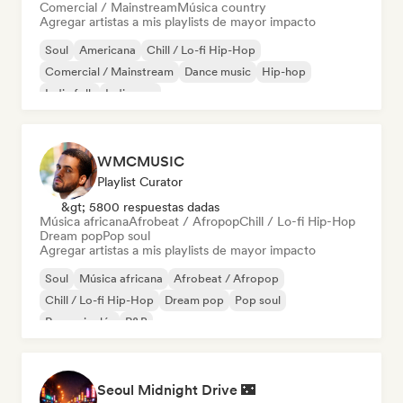
Comercial / Mainstream
Música country
Agregar artistas a mis playlists de mayor impacto
Soul
Americana
Chill / Lo-fi Hip-Hop
Comercial / Mainstream
Dance music
Hip-hop
Indie folk
Indie pop
WMCMUSIC
Playlist Curator
&gt; 5800 respuestas dadas
Música africana
Afrobeat / Afropop
Chill / Lo-fi Hip-Hop
Dream pop
Pop soul
Agregar artistas a mis playlists de mayor impacto
Soul
Música africana
Afrobeat / Afropop
Chill / Lo-fi Hip-Hop
Dream pop
Pop soul
Rap en inglés
R&B
Seoul Midnight Drive 🌃