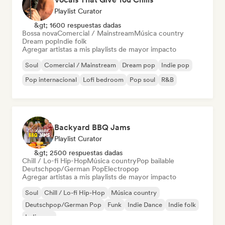
Playlist Curator
&gt; 1600 respuestas dadas
Bossa nova
Comercial / Mainstream
Música country
Dream pop
Indie folk
Agregar artistas a mis playlists de mayor impacto
Soul
Comercial / Mainstream
Dream pop
Indie pop
Pop internacional
Lofi bedroom
Pop soul
R&B
Backyard BBQ Jams
Playlist Curator
&gt; 2500 respuestas dadas
Chill / Lo-fi Hip-Hop
Música country
Pop bailable
Deutschpop/German Pop
Electropop
Agregar artistas a mis playlists de mayor impacto
Soul
Chill / Lo-fi Hip-Hop
Música country
Deutschpop/German Pop
Funk
Indie Dance
Indie folk
Indie pop