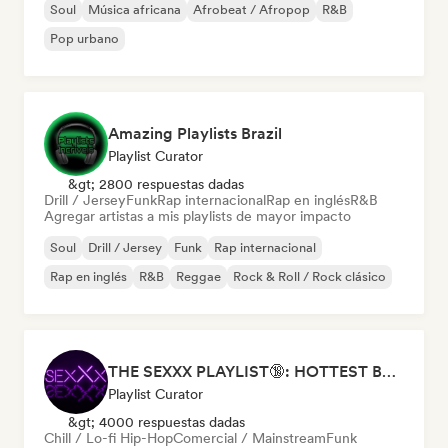
Soul
Música africana
Afrobeat / Afropop
R&B
Pop urbano
Amazing Playlists Brazil
Playlist Curator
&gt; 2800 respuestas dadas
Drill / Jersey
Funk
Rap internacional
Rap en inglés
R&B
Agregar artistas a mis playlists de mayor impacto
Soul
Drill / Jersey
Funk
Rap internacional
Rap en inglés
R&B
Reggae
Rock & Roll / Rock clásico
THE SEXXX PLAYLIST🔞: HOTTEST BEDROOM SONGS | SEXUAL APPETITE 👅💦
Playlist Curator
&gt; 4000 respuestas dadas
Chill / Lo-fi Hip-Hop
Comercial / Mainstream
Funk