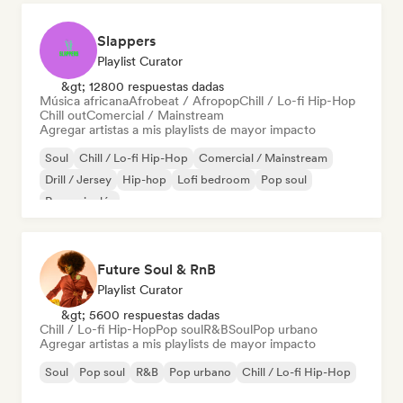
Slappers
Playlist Curator
&gt; 12800 respuestas dadas
Música africana
Afrobeat / Afropop
Chill / Lo-fi Hip-Hop
Chill out
Comercial / Mainstream
Agregar artistas a mis playlists de mayor impacto
Soul
Chill / Lo-fi Hip-Hop
Comercial / Mainstream
Drill / Jersey
Hip-hop
Lofi bedroom
Pop soul
Rap en inglés
Future Soul & RnB
Playlist Curator
&gt; 5600 respuestas dadas
Chill / Lo-fi Hip-Hop
Pop soul
R&B
Soul
Pop urbano
Agregar artistas a mis playlists de mayor impacto
Soul
Pop soul
R&B
Pop urbano
Chill / Lo-fi Hip-Hop