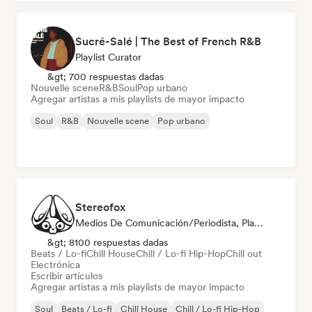
Sucré-Salé | The Best of French R&B
Playlist Curator
&gt; 700 respuestas dadas
Nouvelle scene
R&B
Soul
Pop urbano
Agregar artistas a mis playlists de mayor impacto
Soul
R&B
Nouvelle scene
Pop urbano
Stereofox
Medios De Comunicación/Periodista, Playlist Curator
&gt; 8100 respuestas dadas
Beats / Lo-fi
Chill House
Chill / Lo-fi Hip-Hop
Chill out
Electrónica
Escribir artículos
Agregar artistas a mis playlists de mayor impacto
Soul
Beats / Lo-fi
Chill House
Chill / Lo-fi Hip-Hop