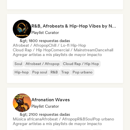
R&B, Afrobeats & Hip-Hop Vibes by Neighborhood's Vibe
Playlist Curator
&gt; 1800 respuestas dadas
Afrobeat / Afropop
Chill / Lo-fi Hip-Hop
Cloud Rap / Hip Hop
Comercial / Mainstream
Dancehall
Agregar artistas a mis playlists de mayor impacto
Soul
Afrobeat / Afropop
Cloud Rap / Hip Hop
Hip-hop
Pop soul
R&B
Trap
Pop urbano
Afronation Waves
Playlist Curator
&gt; 2100 respuestas dadas
Música africana
Afrobeat / Afropop
R&B
Soul
Pop urbano
Agregar artistas a mis playlists de mayor impacto