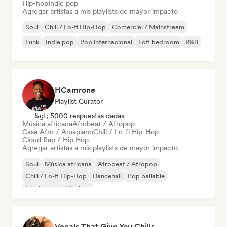
Hip-hop
Indie pop
Agregar artistas a mis playlists de mayor impacto
Soul
Chill / Lo-fi Hip-Hop
Comercial / Mainstream
Funk
Indie pop
Pop internacional
Lofi bedroom
R&B
HCamrone
Playlist Curator
&gt; 5000 respuestas dadas
Música africana
Afrobeat / Afropop
Casa Afro / Amapiano
Chill / Lo-fi Hip-Hop
Cloud Rap / Hip Hop
Agregar artistas a mis playlists de mayor impacto
Soul
Música africana
Afrobeat / Afropop
Chill / Lo-fi Hip-Hop
Dancehall
Pop bailable
Electropop
Hip-hop
Vocals That Give You Chills