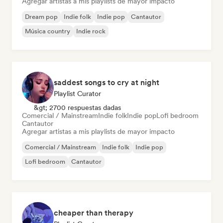
Agregar artistas a mis playlists de mayor impacto
Dream pop
Indie folk
Indie pop
Cantautor
Música country
Indie rock
saddest songs to cry at night
Playlist Curator
&gt; 2700 respuestas dadas
Comercial / Mainstream
Indie folk
Indie pop
Lofi bedroom
Cantautor
Agregar artistas a mis playlists de mayor impacto
Comercial / Mainstream
Indie folk
Indie pop
Lofi bedroom
Cantautor
cheaper than therapy