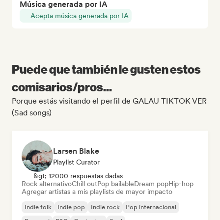
Música generada por IA
Acepta música generada por IA
Puede que también le gusten estos
comisarios/pros...
Porque estás visitando el perfil de GALAU TIKTOK VER
(Sad songs)
Larsen Blake
Playlist Curator
&gt; 12000 respuestas dadas
Rock alternativo
Chill out
Pop bailable
Dream pop
Hip-hop
Agregar artistas a mis playlists de mayor impacto
Indie folk
Indie pop
Indie rock
Pop internacional