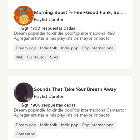
Morning Boost ☕ Feel-Good Funk, Soul & Neo-Soul to Wake Up
Playlist Curator
&gt; 1700 respuestas dadas
Dream pop
Indie folk
Indie pop
Pop internacional
R&B
Agregar artistas a mis playlists de mayor impacto
Dream pop
Indie folk
Indie pop
Pop internacional
R&B
Cantautor
Soul
Sounds That Take Your Breath Away
Playlist Curator
&gt; 1900 respuestas dadas
Dream pop
Indie folk
Indie pop
Pop internacional
Cantautor
Agregar artistas a mis playlists de mayor impacto
Dream pop
Indie folk
Indie pop
Pop internacional
Cantautor