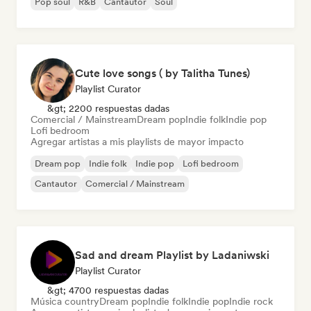
Pop soul
R&B
Cantautor
Soul
Cute love songs ( by Talitha Tunes)
Playlist Curator
&gt; 2200 respuestas dadas
Comercial / Mainstream
Dream pop
Indie folk
Indie pop
Lofi bedroom
Agregar artistas a mis playlists de mayor impacto
Dream pop
Indie folk
Indie pop
Lofi bedroom
Cantautor
Comercial / Mainstream
Sad and dream Playlist by Ladaniwski
Playlist Curator
&gt; 4700 respuestas dadas
Música country
Dream pop
Indie folk
Indie pop
Indie rock