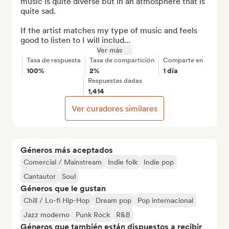
music is quite diverse but in an atmosphere that is 
quite sad.

If the artist matches my type of music and feels 
good to listen to I will includ...
Ver más
Tasa de respuesta
Tasa de compartición
Comparte en
100%
2%
1 día
Respuestas dadas
1,414
Ver curadores similares
Géneros más aceptados
Comercial / Mainstream
Indie folk
Indie pop
Cantautor
Soul
Géneros que le gustan
Chill / Lo-fi Hip-Hop
Dream pop
Pop internacional
Jazz moderno
Punk Rock
R&B
Géneros que también están dispuestos a recibir