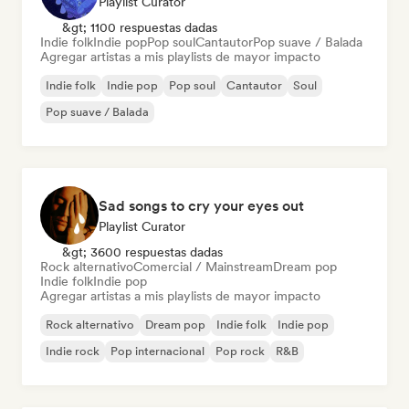
Playlist Curator
&gt; 1100 respuestas dadas
Indie folk
Indie pop
Pop soul
Cantautor
Pop suave / Balada
Agregar artistas a mis playlists de mayor impacto
Indie folk
Indie pop
Pop soul
Cantautor
Soul
Pop suave / Balada
Sad songs to cry your eyes out
Playlist Curator
&gt; 3600 respuestas dadas
Rock alternativo
Comercial / Mainstream
Dream pop
Indie folk
Indie pop
Agregar artistas a mis playlists de mayor impacto
Rock alternativo
Dream pop
Indie folk
Indie pop
Indie rock
Pop internacional
Pop rock
R&B