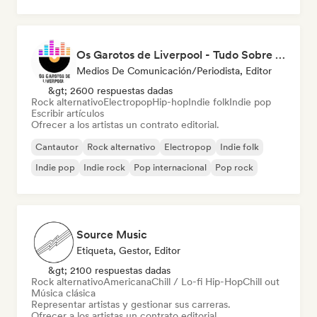
Os Garotos de Liverpool - Tudo Sobre Música
Medios De Comunicación/Periodista, Editor
&gt; 2600 respuestas dadas
Rock alternativo
Electropop
Hip-hop
Indie folk
Indie pop
Escribir artículos
Ofrecer a los artistas un contrato editorial.
Cantautor
Rock alternativo
Electropop
Indie folk
Indie pop
Indie rock
Pop internacional
Pop rock
Source Music
Etiqueta, Gestor, Editor
&gt; 2100 respuestas dadas
Rock alternativo
Americana
Chill / Lo-fi Hip-Hop
Chill out
Música clásica
Representar artistas y gestionar sus carreras.
Ofrecer a los artistas un contrato editorial.