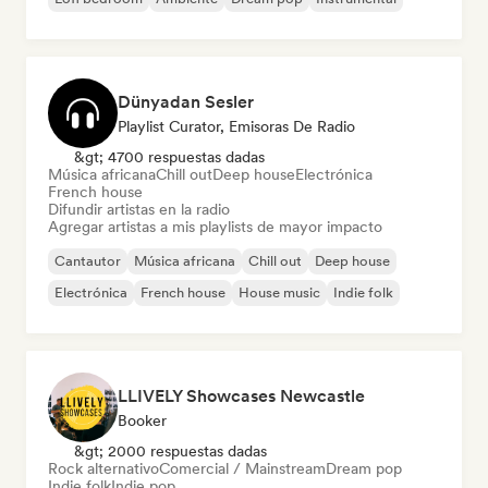
Dünyadan Sesler
Playlist Curator, Emisoras De Radio
&gt; 4700 respuestas dadas
Música africana
Chill out
Deep house
Electrónica
French house
Difundir artistas en la radio
Agregar artistas a mis playlists de mayor impacto
Cantautor
Música africana
Chill out
Deep house
Electrónica
French house
House music
Indie folk
LLIVELY Showcases Newcastle
Booker
&gt; 2000 respuestas dadas
Rock alternativo
Comercial / Mainstream
Dream pop
Indie folk
Indie pop