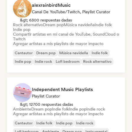
alexrainbirdMusic
Canal De YouTube/Twitch, Playlist Curator
&gt; 6300 respuestas dadas
Rock alternativo
Dream pop
Música navideña
Indie folk
Indie pop
Compartir artistas en mi canal de YouTube, SoundCloud o
Twitch
Agregar artistas a mis playlists de mayor impacto
Cantautor
Dream pop
Música navideña
Indie folk
Indie pop
Indie rock
Lofi bedroom
Rock alternativo
Independent Music Playlists
Playlist Curator
&gt; 12700 respuestas dadas
Ambiente
Dream pop
Indie folk
Indie pop
Indie rock
Agregar artistas a mis playlists de mayor impacto
Cantautor
Indie folk
Indie pop
Indie rock
Lofi bedroom
Ambiente
Dream pop
Instrumental