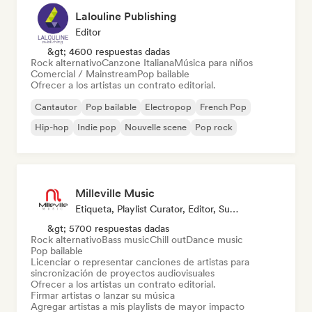
Lalouline Publishing
Editor
&gt; 4600 respuestas dadas
Rock alternativo
Canzone Italiana
Música para niños
Comercial / Mainstream
Pop bailable
Ofrecer a los artistas un contrato editorial.
Cantautor
Pop bailable
Electropop
French Pop
Hip-hop
Indie pop
Nouvelle scene
Pop rock
Milleville Music
Etiqueta, Playlist Curator, Editor, Supervisor De Sincronización
&gt; 5700 respuestas dadas
Rock alternativo
Bass music
Chill out
Dance music
Pop bailable
Licenciar o representar canciones de artistas para
sincronización de proyectos audiovisuales
Ofrecer a los artistas un contrato editorial.
Firmar artistas o lanzar su música
Agregar artistas a mis playlists de mayor impacto