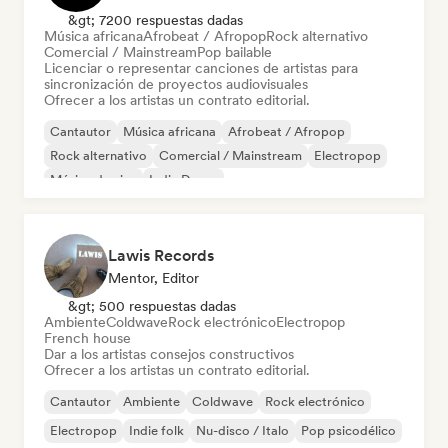
&gt; 7200 respuestas dadas
Música africana
Afrobeat / Afropop
Rock alternativo
Comercial / Mainstream
Pop bailable
Licenciar o representar canciones de artistas para
sincronización de proyectos audiovisuales
Ofrecer a los artistas un contrato editorial.
Cantautor
Música africana
Afrobeat / Afropop
Rock alternativo
Comercial / Mainstream
Electropop
Música de cine
Indie Dance
Lawis Records
Mentor, Editor
&gt; 500 respuestas dadas
Ambiente
Coldwave
Rock electrónico
Electropop
French house
Dar a los artistas consejos constructivos
Ofrecer a los artistas un contrato editorial.
Cantautor
Ambiente
Coldwave
Rock electrónico
Electropop
Indie folk
Nu-disco / Italo
Pop psicodélico