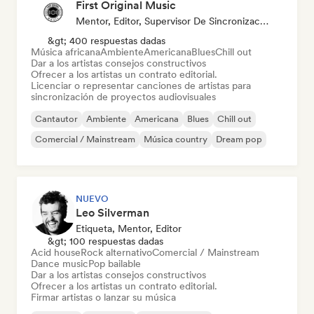
First Original Music
Mentor, Editor, Supervisor De Sincronización
&gt; 400 respuestas dadas
Música africana
Ambiente
Americana
Blues
Chill out
Dar a los artistas consejos constructivos
Ofrecer a los artistas un contrato editorial.
Licenciar o representar canciones de artistas para
sincronización de proyectos audiovisuales
Cantautor
Ambiente
Americana
Blues
Chill out
Comercial / Mainstream
Música country
Dream pop
NUEVO
Leo Silverman
Etiqueta, Mentor, Editor
&gt; 100 respuestas dadas
Acid house
Rock alternativo
Comercial / Mainstream
Dance music
Pop bailable
Dar a los artistas consejos constructivos
Ofrecer a los artistas un contrato editorial.
Firmar artistas o lanzar su música