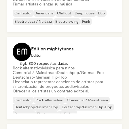
Firmar artistas o lanzar su música
Cantautor
Americana
Chill out
Deep house
Dub
Electro Jazz / Nu Jazz
Electro swing
Funk
Edition mightytunes
Editor
&gt; 300 respuestas dadas
Rock alternativo
Música para niños
Comercial / Mainstream
Deutschpop/German Pop
Deutschrap/German Hip-Hop
Licenciar o representar canciones de artistas para
sincronización de proyectos audiovisuales
Ofrecer a los artistas un contrato editorial.
Cantautor
Rock alternativo
Comercial / Mainstream
Deutschpop/German Pop
Deutschrap/German Hip-Hop
Dream pop
Electropop
Indie folk