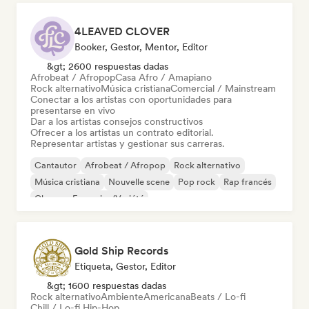
4LEAVED CLOVER
Booker, Gestor, Mentor, Editor
&gt; 2600 respuestas dadas
Afrobeat / Afropop
Casa Afro / Amapiano
Rock alternativo
Música cristiana
Comercial / Mainstream
Conectar a los artistas con oportunidades para
presentarse en vivo
Dar a los artistas consejos constructivos
Ofrecer a los artistas un contrato editorial.
Representar artistas y gestionar sus carreras.
Cantautor
Afrobeat / Afropop
Rock alternativo
Música cristiana
Nouvelle scene
Pop rock
Rap francés
Chanson Française/Variété
Gold Ship Records
Etiqueta, Gestor, Editor
&gt; 1600 respuestas dadas
Rock alternativo
Ambiente
Americana
Beats / Lo-fi
Chill / Lo-fi Hip-Hop