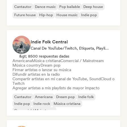
Cantautor
Dance music
Pop bailable
Deep house
Future house
Hip-hop
House music
Indie pop
Indie Folk Central
Canal De YouTube/Twitch, Etiqueta, Playlist Curator, Emisoras De Radio
&gt; 8500 respuestas dadas
Americana
Música cristiana
Comercial / Mainstream
Música country
Dream pop
Firmar artistas o lanzar su música
Difundir artistas en la radio
Compartir artistas en mi canal de YouTube, SoundCloud o
Twitch
Agregar artistas a mis playlists de mayor impacto
Cantautor
Americana
Dream pop
Indie folk
Indie pop
Indie rock
Música cristiana
Comercial / Mainstream