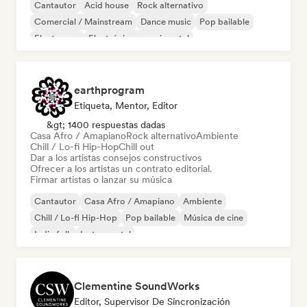
Cantautor
Acid house
Rock alternativo
Comercial / Mainstream
Dance music
Pop bailable
Electropop
Electrónica experimental
earthprogram
Etiqueta, Mentor, Editor
&gt; 1400 respuestas dadas
Casa Afro / Amapiano
Rock alternativo
Ambiente
Chill / Lo-fi Hip-Hop
Chill out
Dar a los artistas consejos constructivos
Ofrecer a los artistas un contrato editorial.
Firmar artistas o lanzar su música
Cantautor
Casa Afro / Amapiano
Ambiente
Chill / Lo-fi Hip-Hop
Pop bailable
Música de cine
Indie folk
Instrumental
Clementine SoundWorks
Editor, Supervisor De Sincronización