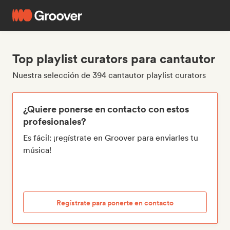
Top playlist curators para cantautor
Nuestra selección de 394 cantautor playlist curators
¿Quiere ponerse en contacto con estos
profesionales?
Es fácil: ¡regístrate en Groover para enviarles tu
música!
Regístrate para ponerte en contacto