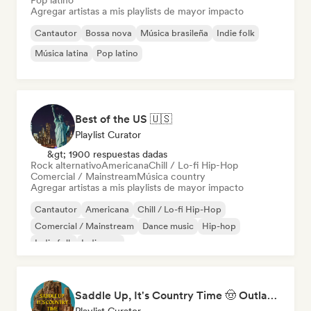
Pop latino
Agregar artistas a mis playlists de mayor impacto
Cantautor
Bossa nova
Música brasileña
Indie folk
Música latina
Pop latino
Best of the US 🇺🇸
Playlist Curator
&gt; 1900 respuestas dadas
Rock alternativo
Americana
Chill / Lo-fi Hip-Hop
Comercial / Mainstream
Música country
Agregar artistas a mis playlists de mayor impacto
Cantautor
Americana
Chill / Lo-fi Hip-Hop
Comercial / Mainstream
Dance music
Hip-hop
Indie folk
Indie pop
Saddle Up, It's Country Time 🤠 Outlaw Country, Americana & Country Rock