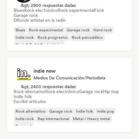
&gt; 2900 respuestas dadas
Blues
Rock electrónico
Rock experimental
Funk
Garage rock
Difundir artistas en la radio
Blues
Rock experimental
Garage rock
Hard rock
Indie rock
Rock progresivo
Rock psicodélico
Rock & Roll / Rock clásico
indie now
Medios De Comunicación/Periodista
&gt; 2400 respuestas dadas
Rock alternativo
Rock electrónico
Garage rock
Hip-hop
Indie folk
Escribir artículos
Rock alternativo
Garage rock
Indie folk
Indie pop
Indie rock
Rap internacional
Metal / Heavy metal
Pop rock