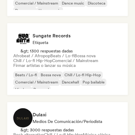
Comercial / Mainstream
Dance music
Discoteca
Dream pop
House music
Sungate Records
Etiqueta
&gt; 1300 respuestas dadas
Afrobeat / Afropop
Beats / Lo-fi
Bossa nova
Chill / Lo-fi Hip-Hop
Comercial / Mainstream
Firmar artistas o lanzar su música
Beats / Lo-fi
Bossa nova
Chill / Lo-fi Hip-Hop
Comercial / Mainstream
Dancehall
Pop bailable
Hip-hop
Pop soul
Dulaxi
Medios De Comunicación/Periodista
&gt; 3000 respuestas dadas
Rock alternativo
Chill / Lo-fi Hip-Hop
Música clásica