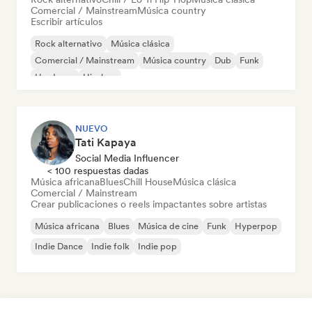
Comercial / Mainstream
Música country
Escribir artículos
Rock alternativo
Música clásica
Comercial / Mainstream
Música country
Dub
Funk
Hardcore
Hip-hop
NUEVO
Tati Kapaya
Social Media Influencer
< 100 respuestas dadas
Música africana
Blues
Chill House
Música clásica
Comercial / Mainstream
Crear publicaciones o reels impactantes sobre artistas
Música africana
Blues
Música de cine
Funk
Hyperpop
Indie Dance
Indie folk
Indie pop