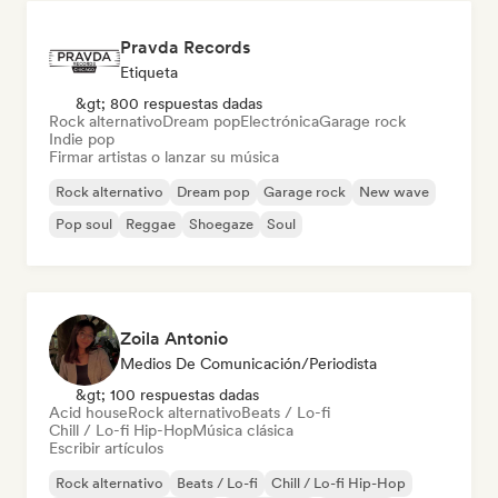
Pravda Records
Etiqueta
&gt; 800 respuestas dadas
Rock alternativo
Dream pop
Electrónica
Garage rock
Indie pop
Firmar artistas o lanzar su música
Rock alternativo
Dream pop
Garage rock
New wave
Pop soul
Reggae
Shoegaze
Soul
Zoila Antonio
Medios De Comunicación/Periodista
&gt; 100 respuestas dadas
Acid house
Rock alternativo
Beats / Lo-fi
Chill / Lo-fi Hip-Hop
Música clásica
Escribir artículos
Rock alternativo
Beats / Lo-fi
Chill / Lo-fi Hip-Hop