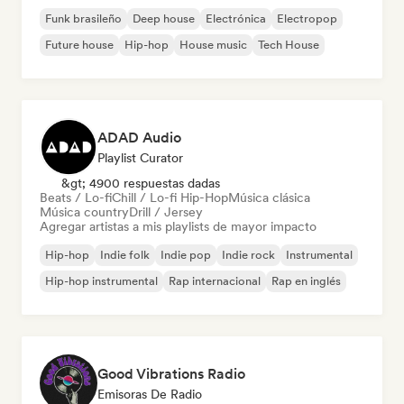
Funk brasileño
Deep house
Electrónica
Electropop
Future house
Hip-hop
House music
Tech House
ADAD Audio
Playlist Curator
&gt; 4900 respuestas dadas
Beats / Lo-fi
Chill / Lo-fi Hip-Hop
Música clásica
Música country
Drill / Jersey
Agregar artistas a mis playlists de mayor impacto
Hip-hop
Indie folk
Indie pop
Indie rock
Instrumental
Hip-hop instrumental
Rap internacional
Rap en inglés
Good Vibrations Radio
Emisoras De Radio