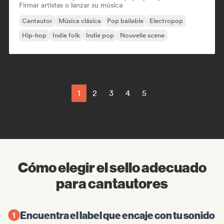
Firmar artistas o lanzar su música
Cantautor
Música clásica
Pop bailable
Electropop
Hip-hop
Indie folk
Indie pop
Nouvelle scene
1
2
3
4
5
Cómo elegir el sello adecuado
para cantautores
Encuentra el label que encaje con tu sonido