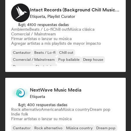
Intact Records (Background Chill Music & Good Vibes On The Road)
Etiqueta, Playlist Curator
&gt; 4100 respuestas dadas
Ambiente
Beats / Lo-fi
Chill out
Música clásica
Comercial / Mainstream
Firmar artistas o lanzar su música
Agregar artistas a mis playlists de mayor impacto
Cantautor
Beats / Lo-fi
Chill out
Comercial / Mainstream
Pop bailable
Deep house
Dream pop
Electrónica
NextWave Music Media
Etiqueta
&gt; 400 respuestas dadas
Rock alternativo
Americana
Música country
Dream pop
Indie folk
Firmar artistas o lanzar su música
Cantautor
Rock alternativo
Música country
Dream pop