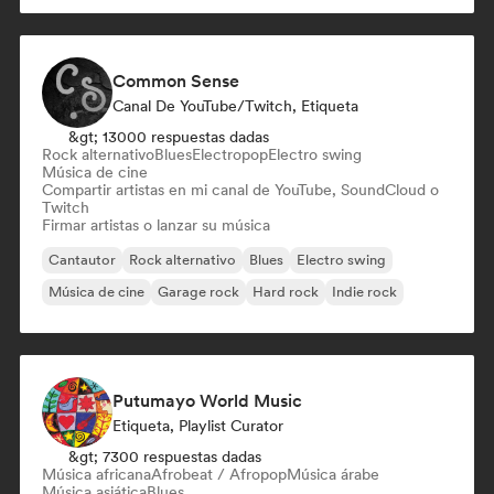
Common Sense
Canal De YouTube/Twitch, Etiqueta
&gt; 13000 respuestas dadas
Rock alternativo
Blues
Electropop
Electro swing
Música de cine
Compartir artistas en mi canal de YouTube, SoundCloud o
Twitch
Firmar artistas o lanzar su música
Cantautor
Rock alternativo
Blues
Electro swing
Música de cine
Garage rock
Hard rock
Indie rock
Putumayo World Music
Etiqueta, Playlist Curator
&gt; 7300 respuestas dadas
Música africana
Afrobeat / Afropop
Música árabe
Música asiática
Blues