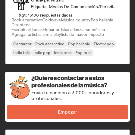
Etiqueta, Medios De Comunicación/Periodista, Playlist Curator
&gt; 15100 respuestas dadas
Rock alternativo
Coldwave
Música country
Pop bailable
Discoteca
Escribir artículos
Firmar artistas o lanzar su música
Agregar artistas a mis playlists de mayor impacto
Cantautor
Rock alternativo
Pop bailable
Electropop
Indie folk
Indie pop
Indie rock
Pop rock
¿Quieres contactar a estos
profesionales de la música?
Envía tu canción a 3.000+ curadores y
profesionales.
Empezar