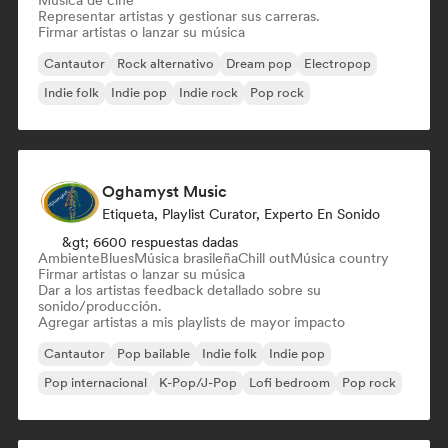
Música de cine
Representar artistas y gestionar sus carreras.
Firmar artistas o lanzar su música
Cantautor
Rock alternativo
Dream pop
Electropop
Indie folk
Indie pop
Indie rock
Pop rock
Oghamyst Music
Etiqueta, Playlist Curator, Experto En Sonido
&gt; 6600 respuestas dadas
Ambiente
Blues
Música brasileña
Chill out
Música country
Firmar artistas o lanzar su música
Dar a los artistas feedback detallado sobre su
sonido/producción.
Agregar artistas a mis playlists de mayor impacto
Cantautor
Pop bailable
Indie folk
Indie pop
Pop internacional
K-Pop/J-Pop
Lofi bedroom
Pop rock