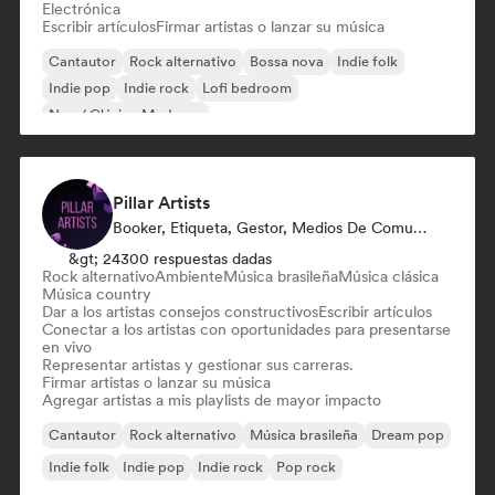
Electrónica
Escribir artículos
Firmar artistas o lanzar su música
Cantautor
Rock alternativo
Bossa nova
Indie folk
Indie pop
Indie rock
Lofi bedroom
Neo / Clásico Moderno
Pillar Artists
Booker, Etiqueta, Gestor, Medios De Comunicación/Periodista, Mentor, Playlist Curator
&gt; 24300 respuestas dadas
Rock alternativo
Ambiente
Música brasileña
Música clásica
Música country
Dar a los artistas consejos constructivos
Escribir artículos
Conectar a los artistas con oportunidades para presentarse
en vivo
Representar artistas y gestionar sus carreras.
Firmar artistas o lanzar su música
Agregar artistas a mis playlists de mayor impacto
Cantautor
Rock alternativo
Música brasileña
Dream pop
Indie folk
Indie pop
Indie rock
Pop rock