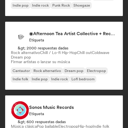
Indie pop
Indie rock
Punk Rock
Shoegaze
◉Afternoon Tea Artist Collective + Record Label◉
Etiqueta
&gt; 2000 respuestas dadas
Rock alternativo
Chill / Lo-fi Hip-Hop
Chill out
Coldwave
Dream pop
Firmar artistas o lanzar su música
Cantautor
Rock alternativo
Dream pop
Electropop
Indie folk
Indie pop
Indie rock
Lofi bedroom
Sonos Music Records
Etiqueta
&gt; 600 respuestas dadas
Música clásica
Pop bailable
Electropop
Hip-hop
Indie folk