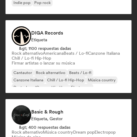
Indie pop
Pop rock
DIGA Records
Etiqueta
&gt; 1100 respuestas dadas
Rock alternativo
Americana
Beats / Lo-fi
Canzone Italiana
Chill / Lo-fi Hip-Hop
Firmar artistas o lanzar su música
Cantautor
Rock alternativo
Beats / Lo-fi
Canzone Italiana
Chill / Lo-fi Hip-Hop
Música country
Deutschrap/German Hip-Hop
Electropop
Basic & Rough
Etiqueta, Gestor
&gt; 400 respuestas dadas
Rock alternativo
Música country
Dream pop
Electropop