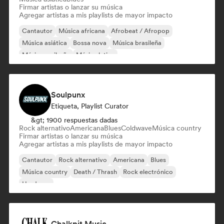
Firmar artistas o lanzar su música
Agregar artistas a mis playlists de mayor impacto
Cantautor
Música africana
Afrobeat / Afropop
Música asiática
Bossa nova
Música brasileña
Música caribeña
Música latina
Soulpunx
Etiqueta, Playlist Curator
&gt; 1900 respuestas dadas
Rock alternativo
Americana
Blues
Coldwave
Música country
Firmar artistas o lanzar su música
Agregar artistas a mis playlists de mayor impacto
Cantautor
Rock alternativo
Americana
Blues
Música country
Death / Thrash
Rock electrónico
Hardcore
Chalkpit Music