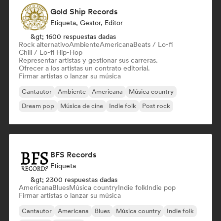
Gold Ship Records
Etiqueta, Gestor, Editor
&gt; 1600 respuestas dadas
Rock alternativo
Ambiente
Americana
Beats / Lo-fi
Chill / Lo-fi Hip-Hop
Representar artistas y gestionar sus carreras.
Ofrecer a los artistas un contrato editorial.
Firmar artistas o lanzar su música
Cantautor
Ambiente
Americana
Música country
Dream pop
Música de cine
Indie folk
Post rock
BFS Records
Etiqueta
&gt; 2300 respuestas dadas
Americana
Blues
Música country
Indie folk
Indie pop
Firmar artistas o lanzar su música
Cantautor
Americana
Blues
Música country
Indie folk