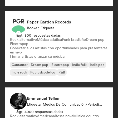
Paper Garden Records
Booker, Etiqueta
&gt; 800 respuestas dadas
Rock alternativo
Música asiática
Funk brasileño
Dream pop
Electropop
Conectar a los artistas con oportunidades para presentarse
en vivo
Firmar artistas o lanzar su música
Cantautor
Dream pop
Electropop
Indie folk
Indie pop
Indie rock
Pop psicodélico
R&B
Emmanuel Tellier
Etiqueta, Medios De Comunicación/Periodista
&gt; 4000 respuestas dadas
Rock alternativo
Americana
Bossa nova
Música country