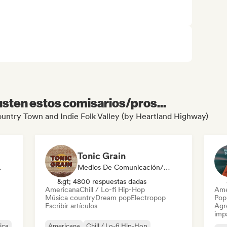
sten estos comisarios/pros...
Country Town and Indie Folk Valley (by Heartland Highway)
Tonic Grain
odista
Medios De Comunicación/Periodista
&gt; 4800 respuestas dadas
Americana
Chill / Lo-fi Hip-Hop
Ame
Música country
Dream pop
Electropop
Pop
Escribir artículos
Agre
imp
ica
Americana
Chill / Lo-fi Hip-Hop