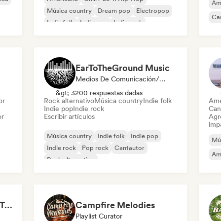
Am
Música country
Dream pop
Electropop
Ca
Indie folk
Indie pop
Indie rock
EarToTheGround Music
Medios De Comunicación/Periodista
&gt; 3200 respuestas dadas
or
Rock alternativo
Música country
Indie folk
Ame
Indie pop
Indie rock
Can
or
Escribir artículos
Agre
imp
Música country
Indie folk
Indie pop
Mú
Indie rock
Pop rock
Cantautor
Am
Rock alternativo
Rock & Roll / Rock clásico
Hike and Fresh Air 🏞️ Trail-Ready Indie Folk & Acoustic
Campfire Melodies
Playlist Curator