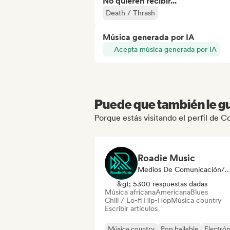
No quieren recibir...
Death / Thrash
Música generada por IA
Acepta música generada por IA
Puede que también le gu
Porque estás visitando el perfil de 
Roadie Music
Medios De Comunicación/Peri
&gt; 5300 respuestas dadas
Música africana
Americana
Blues
Chill / Lo-fi Hip-Hop
Música country
Escribir artículos
Música country
Pop bailable
Electrón