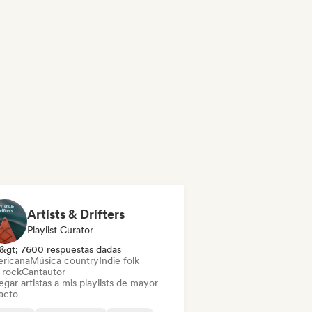
Artists & Drifters
Playlist Curator
&gt; 7600 respuestas dadas
ricana
Música country
Indie folk
 rock
Cantautor
gar artistas a mis playlists de mayor
acto