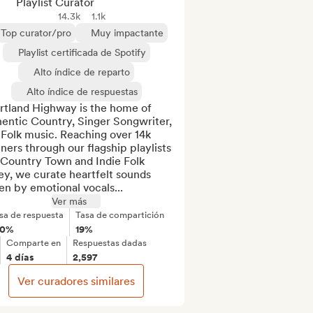
Playlist Curator
14.3k
1.1k
Top curator/pro
Muy impactante
Playlist certificada de Spotify
Alto índice de reparto
Alto índice de respuestas
rtland Highway is the home of 
entic Country, Singer Songwriter, 
Folk music. Reaching over 14k 
eners through our flagship playlists 
 Country Town and Indie Folk 
ey, we curate heartfelt sounds 
en by emotional vocals...
Ver más
sa de respuesta
Tasa de compartición
00%
19%
Comparte en
Respuestas dadas
4 días
2,597
Ver curadores similares