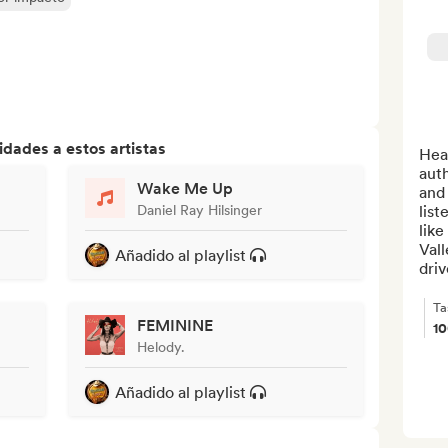
dades a estos artistas
Hea
auth
Wake Me Up
and 
Daniel Ray Hilsinger
list
like
Vall
Añadido al playlist
driv
Ta
FEMININE
1
Helody.
Añadido al playlist