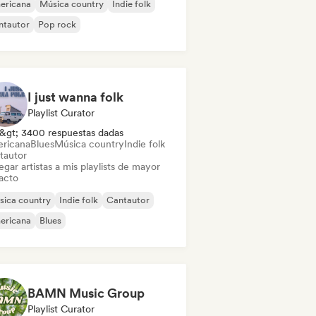
ericana
Música country
Indie folk
ntautor
Pop rock
I just wanna folk
Playlist Curator
&gt; 3400 respuestas dadas
ricana
Blues
Música country
Indie folk
tautor
gar artistas a mis playlists de mayor
acto
sica country
Indie folk
Cantautor
ericana
Blues
BAMN Music Group
Playlist Curator