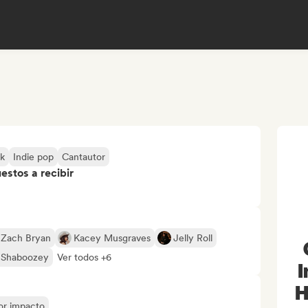
lk
Indie pop
Cantautor
stos a recibir
Zach Bryan
Kacey Musgraves
Jelly Roll
Shaboozey
Ver todos +6
I
H
yor impacto