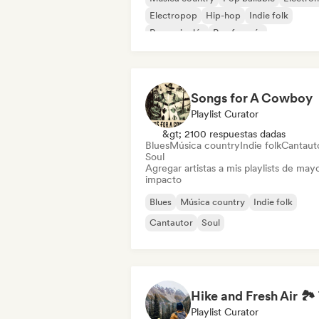
Electropop
Hip-hop
Indie folk
Rap en inglés
Rap francés
Songs for A Cowboy
Playlist Curator
&gt; 2100 respuestas dadas
Blues
Música country
Indie folk
Cantaut
Soul
Agregar artistas a mis playlists de may
impacto
Blues
Música country
Indie folk
Cantautor
Soul
Playlist Curator