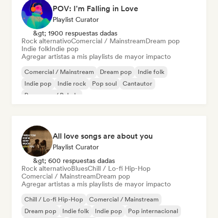
POV: I'm Falling in Love
Playlist Curator
&gt; 1900 respuestas dadas
Rock alternativo
Comercial / Mainstream
Dream pop
Indie folk
Indie pop
Agregar artistas a mis playlists de mayor impacto
Comercial / Mainstream
Dream pop
Indie folk
Indie pop
Indie rock
Pop soul
Cantautor
Pop suave / Balada
All love songs are about you
Playlist Curator
&gt; 600 respuestas dadas
Rock alternativo
Blues
Chill / Lo-fi Hip-Hop
Comercial / Mainstream
Dream pop
Agregar artistas a mis playlists de mayor impacto
Chill / Lo-fi Hip-Hop
Comercial / Mainstream
Dream pop
Indie folk
Indie pop
Pop internacional