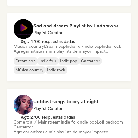
Sad and dream Playlist by Ladaniwski
Playlist Curator
&gt; 4700 respuestas dadas
Música country
Dream pop
Indie folk
Indie pop
Indie rock
Agregar artistas a mis playlists de mayor impacto
Dream pop
Indie folk
Indie pop
Cantautor
Música country
Indie rock
saddest songs to cry at night
Playlist Curator
&gt; 2700 respuestas dadas
Comercial / Mainstream
Indie folk
Indie pop
Lofi bedroom
Cantautor
Agregar artistas a mis playlists de mayor impacto