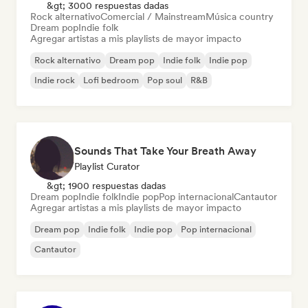
&gt; 3000 respuestas dadas
Rock alternativo
Comercial / Mainstream
Música country
Dream pop
Indie folk
Agregar artistas a mis playlists de mayor impacto
Rock alternativo
Dream pop
Indie folk
Indie pop
Indie rock
Lofi bedroom
Pop soul
R&B
Sounds That Take Your Breath Away
Playlist Curator
&gt; 1900 respuestas dadas
Dream pop
Indie folk
Indie pop
Pop internacional
Cantautor
Agregar artistas a mis playlists de mayor impacto
Dream pop
Indie folk
Indie pop
Pop internacional
Cantautor