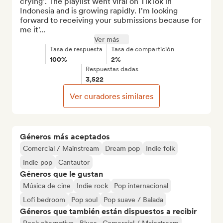
crying". The playlist went viral on TikTok in 
Indonesia and is growing rapidly. I'm looking 
forward to receiving your submissions because for 
me it'...
Ver más
Tasa de respuesta
Tasa de compartición
100%
2%
Respuestas dadas
3,522
Ver curadores similares
Géneros más aceptados
Comercial / Mainstream
Dream pop
Indie folk
Indie pop
Cantautor
Géneros que le gustan
Música de cine
Indie rock
Pop internacional
Lofi bedroom
Pop soul
Pop suave / Balada
Géneros que también están dispuestos a recibir