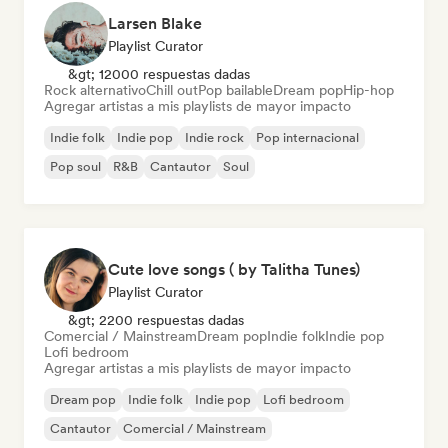
Larsen Blake
Playlist Curator
&gt; 12000 respuestas dadas
Rock alternativo
Chill out
Pop bailable
Dream pop
Hip-hop
Agregar artistas a mis playlists de mayor impacto
Indie folk
Indie pop
Indie rock
Pop internacional
Pop soul
R&B
Cantautor
Soul
Cute love songs ( by Talitha Tunes)
Playlist Curator
&gt; 2200 respuestas dadas
Comercial / Mainstream
Dream pop
Indie folk
Indie pop
Lofi bedroom
Agregar artistas a mis playlists de mayor impacto
Dream pop
Indie folk
Indie pop
Lofi bedroom
Cantautor
Comercial / Mainstream