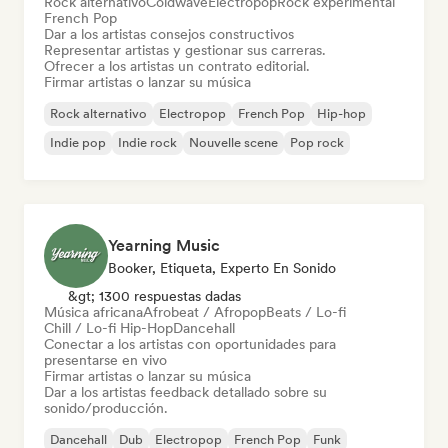
Rock alternativo
Coldwave
Electropop
Rock experimental
French Pop
Dar a los artistas consejos constructivos
Representar artistas y gestionar sus carreras.
Ofrecer a los artistas un contrato editorial.
Firmar artistas o lanzar su música
Rock alternativo
Electropop
French Pop
Hip-hop
Indie pop
Indie rock
Nouvelle scene
Pop rock
Yearning Music
Booker, Etiqueta, Experto En Sonido
&gt; 1300 respuestas dadas
Música africana
Afrobeat / Afropop
Beats / Lo-fi
Chill / Lo-fi Hip-Hop
Dancehall
Conectar a los artistas con oportunidades para
presentarse en vivo
Firmar artistas o lanzar su música
Dar a los artistas feedback detallado sobre su
sonido/producción.
Dancehall
Dub
Electropop
French Pop
Funk