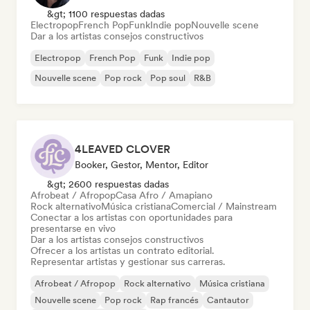
&gt; 1100 respuestas dadas
Electropop
French Pop
Funk
Indie pop
Nouvelle scene
Dar a los artistas consejos constructivos
Electropop
French Pop
Funk
Indie pop
Nouvelle scene
Pop rock
Pop soul
R&B
4LEAVED CLOVER
Booker, Gestor, Mentor, Editor
&gt; 2600 respuestas dadas
Afrobeat / Afropop
Casa Afro / Amapiano
Rock alternativo
Música cristiana
Comercial / Mainstream
Conectar a los artistas con oportunidades para
presentarse en vivo
Dar a los artistas consejos constructivos
Ofrecer a los artistas un contrato editorial.
Representar artistas y gestionar sus carreras.
Afrobeat / Afropop
Rock alternativo
Música cristiana
Nouvelle scene
Pop rock
Rap francés
Cantautor