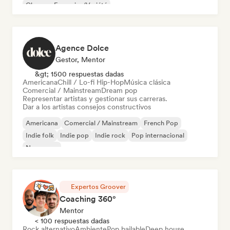
Chanson Française/Variété
Agence Dolce
Gestor, Mentor
&gt; 1500 respuestas dadas
Americana
Chill / Lo-fi Hip-Hop
Música clásica
Comercial / Mainstream
Dream pop
Representar artistas y gestionar sus carreras.
Dar a los artistas consejos constructivos
Americana
Comercial / Mainstream
French Pop
Indie folk
Indie pop
Indie rock
Pop internacional
New wave
Expertos Groover
Coaching 360°
Mentor
< 100 respuestas dadas
Rock alternativo
Ambiente
Pop bailable
Deep house