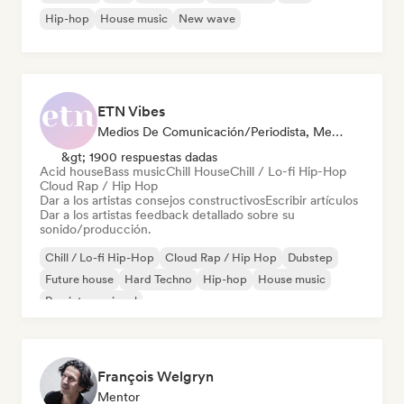
Hip-hop
House music
New wave
ETN Vibes
Medios De Comunicación/Periodista, Mentor, Experto En Sonido
&gt; 1900 respuestas dadas
Acid house
Bass music
Chill House
Chill / Lo-fi Hip-Hop
Cloud Rap / Hip Hop
Dar a los artistas consejos constructivos
Escribir artículos
Dar a los artistas feedback detallado sobre su
sonido/producción.
Chill / Lo-fi Hip-Hop
Cloud Rap / Hip Hop
Dubstep
Future house
Hard Techno
Hip-hop
House music
Rap internacional
François Welgryn
Mentor