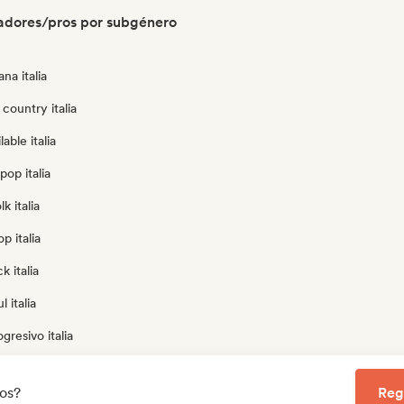
radores/pros por subgénero
na italia
country italia
able italia
pop italia
k italia
p italia
k italia
 italia
gresivo italia
codélico italia
los?
Reg