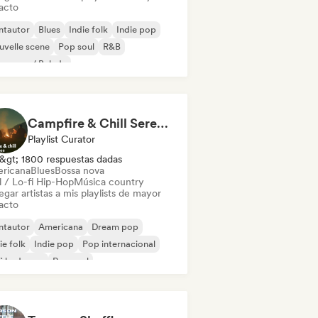
acto
ntautor
Blues
Indie folk
Indie pop
velle scene
Pop soul
R&B
 suave / Balada
Campfire & Chill Serenades 🔥 Indie Folk, Acoustic & Singer-Songwriter
Playlist Curator
&gt; 1800 respuestas dadas
ricana
Blues
Bossa nova
l / Lo-fi Hip-Hop
Música country
gar artistas a mis playlists de mayor
acto
ntautor
Americana
Dream pop
ie folk
Indie pop
Pop internacional
fi bedroom
Pop soul