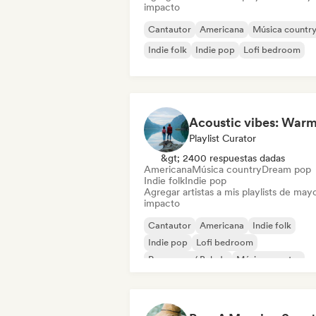
impacto
Cantautor
Americana
Música countr
Indie folk
Indie pop
Lofi bedroom
Playlist Curator
&gt; 2400 respuestas dadas
Americana
Música country
Dream pop
Indie folk
Indie pop
Agregar artistas a mis playlists de may
impacto
Cantautor
Americana
Indie folk
Indie pop
Lofi bedroom
Pop suave / Balada
Música country
Dream pop