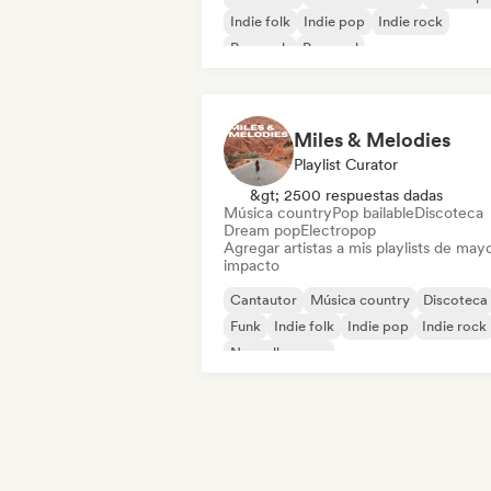
Indie folk
Indie pop
Indie rock
Pop rock
Pop soul
Miles & Melodies
Playlist Curator
&gt; 2500 respuestas dadas
Música country
Pop bailable
Discoteca
Dream pop
Electropop
Agregar artistas a mis playlists de may
impacto
Cantautor
Música country
Discoteca
Funk
Indie folk
Indie pop
Indie rock
Nouvelle scene