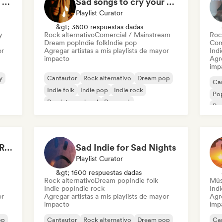
Pov: A Morning Spent Nurturing My Garden
Sad songs to cry your eyes out
Playlist Curator
&gt; 3600 respuestas dadas
y
Rock alternativo
Comercial / Mainstream
Roc
Dream pop
Indie folk
Indie pop
Com
or
Agregar artistas a mis playlists de mayor
Indi
impacto
Agre
imp
y
Cantautor
Rock alternativo
Dream pop
Ca
Indie folk
Indie pop
Indie rock
Pop
Pop internacional
Pop rock
Pop
Drenched in Summer Rain 🌧️🌴
Sad Indie for Sad Nights
Playlist Curator
&gt; 1500 respuestas dadas
Rock alternativo
Dream pop
Indie folk
Mús
Indie pop
Indie rock
Ind
or
Agregar artistas a mis playlists de mayor
Agre
impacto
imp
op
Cantautor
Rock alternativo
Dream pop
Ca