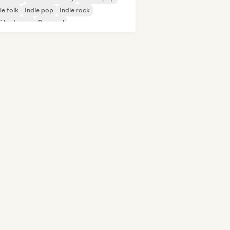
ie folk
Indie pop
Indie rock
fi bedroom
Pop soul