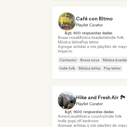
Café con Ritmo
Playlist Curator
&gt; 600 respuestas dadas
Bossa nova
Música brasileña
Indie folk
Música latina
Pop latino
Agregar artistas a mis playlists de may
impacto
Cantautor
Bossa nova
Música brasile
Indie folk
Música latina
Pop latino
Playlist Curator
&gt; 1600 respuestas dadas
Americana
Música country
Indie folk
Indie pop
Lofi bedroom
Agregar artistas a mis playlists de may