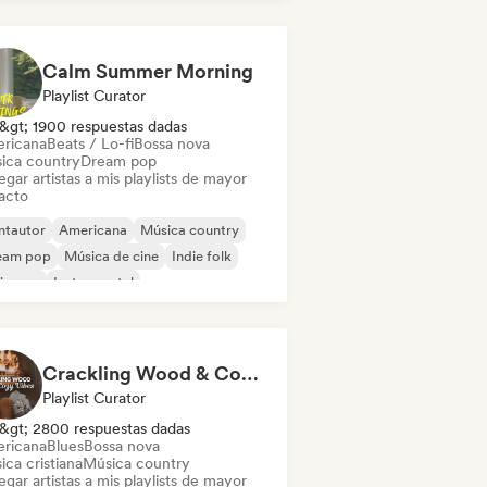
Calm Summer Morning
Playlist Curator
&gt; 1900 respuestas dadas
ricana
Beats / Lo-fi
Bossa nova
ica country
Dream pop
gar artistas a mis playlists de mayor
acto
ntautor
Americana
Música country
eam pop
Música de cine
Indie folk
ie pop
Instrumental
Crackling Wood & Cozy Vibes 🔥 Singer-Songwriter, Dream Pop & Bedroom Pop
Playlist Curator
&gt; 2800 respuestas dadas
ricana
Blues
Bossa nova
ca cristiana
Música country
gar artistas a mis playlists de mayor