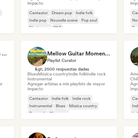
impacto
imp
y
Cantautor
Dream pop
Indie folk
Ca
Indie pop
Nouvelle scene
Pop soul
Nou
Electropop
R&B
Pop
Acoustic vibes: Warm Melodies, Indie Folk & Singer-Songwriter 🏞️
Mellow Guitar Moments 🎸 Acoustic Indie Folk & Singer-Songwriter
Playlist Curator
&gt; 2500 respuestas dadas
Blues
Música country
Indie folk
Indie rock
Ame
Instrumental
Chil
or
Agregar artistas a mis playlists de mayor
Agre
impacto
imp
Cantautor
Indie folk
Indie rock
Ca
Instrumental
Blues
Música country
Ind
Pop rock
Shoegaze
Lo