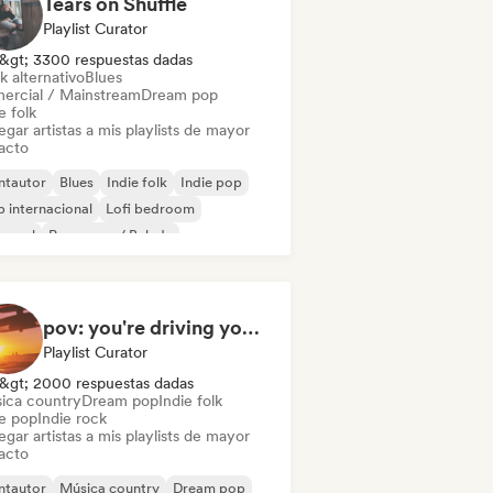
Tears on Shuffle
Playlist Curator
&gt; 3300 respuestas dadas
k alternativo
Blues
ercial / Mainstream
Dream pop
e folk
gar artistas a mis playlists de mayor
acto
ntautor
Blues
Indie folk
Indie pop
 internacional
Lofi bedroom
 soul
Pop suave / Balada
pov: you're driving your car alone and it's golden hour
Playlist Curator
&gt; 2000 respuestas dadas
ica country
Dream pop
Indie folk
ie pop
Indie rock
gar artistas a mis playlists de mayor
acto
ntautor
Música country
Dream pop