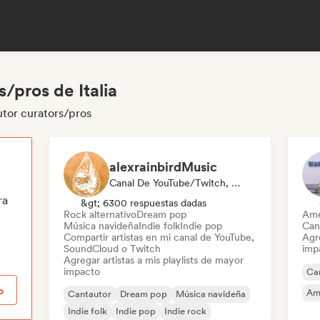
/pros de Italia
utor curators/pros
alexrainbirdMusic
Canal De YouTube/Twitch, Playlist Curator
ra
&gt; 6300 respuestas dadas
Rock alternativo
Dream pop
Ame
Música navideña
Indie folk
Indie pop
Can
Compartir artistas en mi canal de YouTube,
Agre
SoundCloud o Twitch
imp
Agregar artistas a mis playlists de mayor
impacto
Ca
o
Am
Cantautor
Dream pop
Música navideña
Indie folk
Indie pop
Indie rock