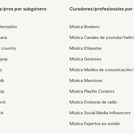
s/pros por subgénero
Curadores/profesionales por 
ternativo
Música Bookers
cana
Música Canales de youtube/twitc
 country
Música Etiquetas
 pop
Música Gestores
p
Música Medios de comunicación/P
olk
Música Mentores
pop
Música Playlist Curators
ock
Música Emisoras de radio
ck
Música Social Media Influencers
Música Expertos en sonido