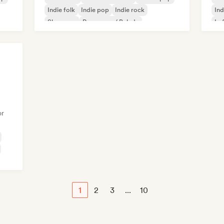
Indie folk
Indie pop
Indie rock
Ind
Shoegaze
Pop suave / Balada
Lo
or
1
2
3
...
10