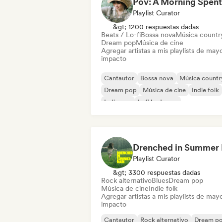
Playlist Curator
&gt; 1200 respuestas dadas
Beats / Lo-fi
Bossa nova
Música countr
Dream pop
Música de cine
Agregar artistas a mis playlists de may
impacto
Cantautor
Bossa nova
Música countr
Dream pop
Música de cine
Indie folk
Indie pop
Lofi bedroom
Playlist Curator
&gt; 3300 respuestas dadas
Rock alternativo
Blues
Dream pop
Música de cine
Indie folk
Agregar artistas a mis playlists de may
impacto
Cantautor
Rock alternativo
Dream p