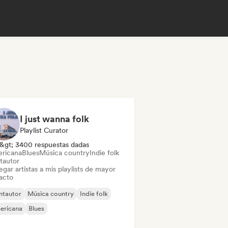
I just wanna folk
Playlist Curator
&gt; 3400 respuestas dadas
ricana
Blues
Música country
Indie folk
tautor
gar artistas a mis playlists de mayor
acto
ntautor
Música country
Indie folk
ericana
Blues