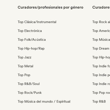
Curadores/profesionales por género
Curadore
Top Clásica/Instrumental
Top Rock al
Top Electrónica
Top Ameri
Top Folk/Acústica
Top Música
Top Hip-hop/Rap
Top Dream
Top Jazz
Top Hip-ho
Top Metal
Top Indie f
Top Pop
Top Indie 
Top R&B/Soul
Top Indie r
Top Rock/Punk
Top Pop ro
Top Música del mundo / Espiritual
Top R&B