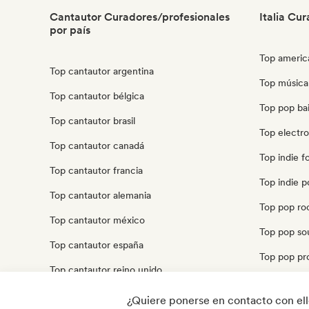
Cantautor Curadores/profesionales
Italia Cu
por país
Top america
Top cantautor argentina
Top música 
Top cantautor bélgica
Top pop bail
Top cantautor brasil
Top electro
Top cantautor canadá
Top indie fol
Top cantautor francia
Top indie po
Top cantautor alemania
Top pop roc
Top cantautor méxico
Top pop soul
Top cantautor españa
Top pop pro
Top cantautor reino unido
Top pop psi
Top cantautor estados unidos
¿Quiere ponerse en contacto con el