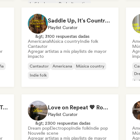
Lofi bedroom
Rock alternativo
Saddle Up, It's Country Time 🤠 Outlaw Country, Americana & Country Rock
Playlist Curator
&gt; 3100 respuestas dadas
Americana
Música country
Indie folk
Ame
Cantautor
Mús
or
Agregar artistas a mis playlists de mayor
Agre
impacto
imp
ña
Cantautor
Americana
Música country
Ca
Dr
Indie folk
Ind
Hike and Fresh Air 🏞️ Trail-Ready Indie Folk & Acoustic
Love on Repeat 💖 Romantic Indie Pop, Neo Soul & Singer-Songwriter
Playlist Curator
&gt; 2300 respuestas dadas
Dream pop
Electropop
Indie folk
Indie pop
Ame
Nouvelle scene
Músi
or
Agregar artistas a mis playlists de mayor
Agre