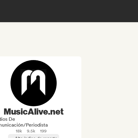
MusicAlive.net
ios De
unicación/Periodista
18k
9.5k
199