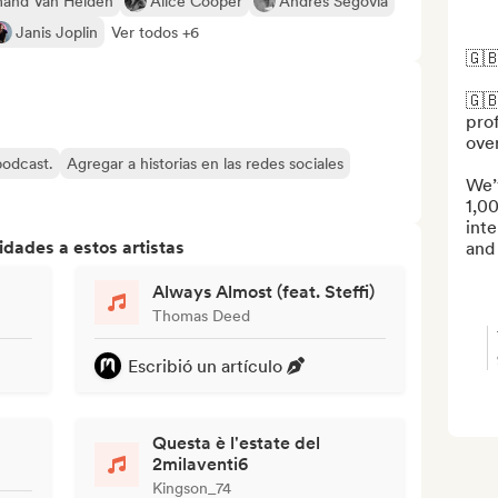
and Van Helden
Alice Cooper
Andrés Segovia
Janis Joplin
Ver todos +6
🇬🇧
🇬
prof
over
 podcast.
Agregar a historias en las redes sociales
We’
1,00
inte
dades a estos artistas
and 
Always Almost (feat. Steffi)
Thomas Deed
Escribió un artículo
Questa è l'estate del
2milaventi6
Kingson_74