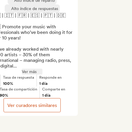
Alto índice de reparto
Alto índice de respuestas
 | 🇮🇹 | 🇫🇷 | 🇪🇸 | 🇵🇹 | 🇩🇪

 Promote your music with 
essionals who’ve been doing it for 
 10 years!

ve already worked with nearly 
0 artists – 30% of them 
rnational – managing radio, press, 
digital...
Ver más
Tasa de respuesta
Responde en
100%
1 día
Tasa de compartición
Comparte en
90%
1 día
Ver curadores similares