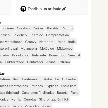
Escribió un artículo
n
mporáneo
Creativo
Curioso
Bailable
Oscuro
ntrico
Ecléctico
Enérgico
Comprometido
as vibraciones
Groovy
Hardcore
Único
Indie
te principal
Melancolía
Melódico
Midtempo
ocador
Psicológico
Relajante
Romántico
Sensual
al
Subterráneo
Cautivador
Arriba
Extraño
tan
totune
Bajo
Beatmaker
Latidos
En
Cubiertas
nidos electrónicos
Pruebas
Explícito
Estilo libre
Baja fidelidad
Canciones finalizadas
Batería
Piano
fónica
Remix
Cuerdas
Sincronización fácil
onidos urbanos
Videoclip
Voces