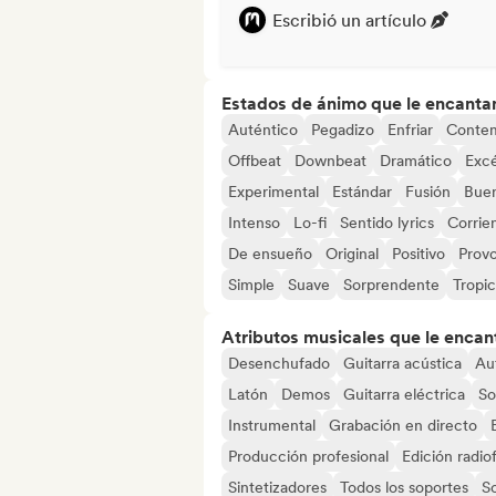
Escribió un artículo
Estados de ánimo que le encanta
Auténtico
Pegadizo
Enfriar
Conte
Offbeat
Downbeat
Dramático
Excé
Experimental
Estándar
Fusión
Buen
Intenso
Lo-fi
Sentido lyrics
Corrien
De ensueño
Original
Positivo
Prov
Simple
Suave
Sorprendente
Tropic
Atributos musicales que le encan
Desenchufado
Guitarra acústica
Au
Latón
Demos
Guitarra eléctrica
So
Instrumental
Grabación en directo
Producción profesional
Edición radio
Sintetizadores
Todos los soportes
S