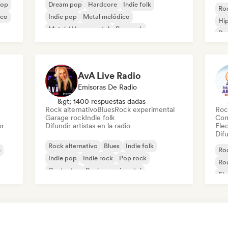
pop
Dream pop
Hardcore
Indie folk
Roc
ico
Indie pop
Metal melódico
Hi
Metal / Heavy metal
Pop rock
Rap
Cantautor
AvA Live Radio
Emisoras De Radio
&gt; 1400 respuestas dadas
Rock alternativo
Blues
Rock experimental
Roc
Garage rock
Indie folk
Com
or
Difundir artistas en la radio
Ele
Difu
Rock alternativo
Blues
Indie folk
e
Roc
Indie pop
Indie rock
Pop rock
Roc
Cantautor
Rock experimental
Ele
Me