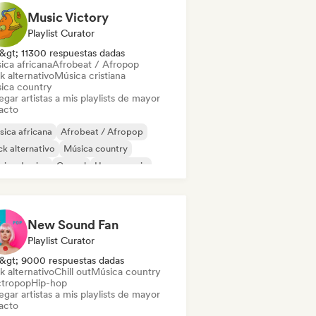
Music Victory
Playlist Curator
&gt; 11300 respuestas dadas
ica africana
Afrobeat / Afropop
k alternativo
Música cristiana
ica country
gar artistas a mis playlists de mayor
acto
ica africana
Afrobeat / Afropop
k alternativo
Música country
ica de cine
Gospel
House music
ie folk
New Sound Fan
Playlist Curator
&gt; 9000 respuestas dadas
k alternativo
Chill out
Música country
ctropop
Hip-hop
gar artistas a mis playlists de mayor
acto