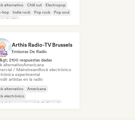
k alternativo
Chill out
Electropop
p-hop
Indie rock
Pop rock
Pop soul
 en inglés
Arthis Radio-TV Brussels
Emisoras De Radio
&gt; 2100 respuestas dadas
k alternativo
Americana
ercial / Mainstream
Rock electrónico
ctrónica experimental
ndir artistas en la radio
k alternativo
Americana
k electrónico
ctrónica experimental
Indie rock
tal melódico
Pop rock
R&B