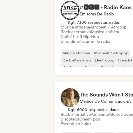
#
Emisoras De Radio
&gt; 7300 respuestas dadas
Música africana
Afrobeat / Afropop
Rock alternativo
Música asiática
Chill / Lo-fi Hip-Hop
Difundir artistas en la radio
Música africana
Afrobeat / Afropop
Rock alternativo
Electropop
French 
Hip-hop
Indie pop
Pop internacional
The Sounds Won't St
Medios De Comunicación/Peri
&gt; 6000 respuestas dadas
Rock alternativo
Ambiente
Música coun
Discoteca
Dream pop
Escribir artículos