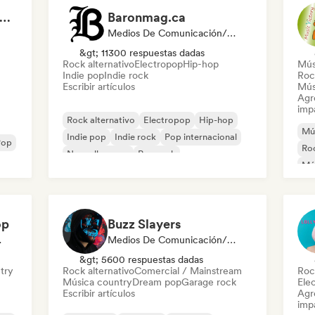
🆁🅺🅲 - Radio Kaos Caribou
Baronmag.ca
Medios De Comunicación/Periodista
&gt; 11300 respuestas dadas
Rock alternativo
Electropop
Hip-hop
Mús
Indie pop
Indie rock
Roc
Escribir artículos
Mús
Agre
imp
Rock alternativo
Electropop
Hip-hop
Mús
Indie pop
Indie rock
Pop internacional
Pop
Roc
Nouvelle scene
Pop rock
Mús
Ind
op
Buzz Slayers
odista
Medios De Comunicación/Periodista
&gt; 5600 respuestas dadas
try
Rock alternativo
Comercial / Mainstream
Roc
Música country
Dream pop
Garage rock
Ele
Escribir artículos
Agre
imp