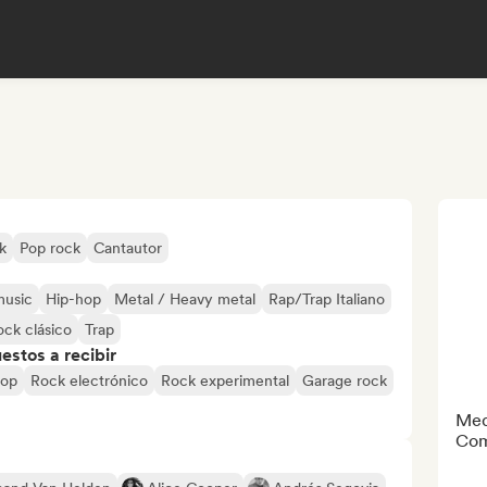
k
Pop rock
Cantautor
music
Hip-hop
Metal / Heavy metal
Rap/Trap Italiano
ock clásico
Trap
stos a recibir
pop
Rock electrónico
Rock experimental
Garage rock
Med
Com