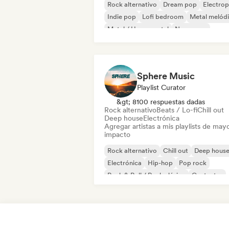
Rock alternativo
Dream pop
Electro
Indie pop
Lofi bedroom
Metal melód
Metal / Heavy metal
New wave
Sphere Music
Playlist Curator
&gt; 8100 respuestas dadas
Rock alternativo
Beats / Lo-fi
Chill out
Deep house
Electrónica
Agregar artistas a mis playlists de may
impacto
Rock alternativo
Chill out
Deep hous
Electrónica
Hip-hop
Pop rock
Rock & Roll / Rock clásico
Cantautor