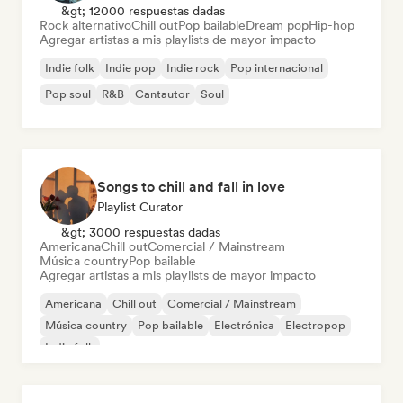
&gt; 12000 respuestas dadas
Rock alternativo
Chill out
Pop bailable
Dream pop
Hip-hop
Agregar artistas a mis playlists de mayor impacto
Indie folk
Indie pop
Indie rock
Pop internacional
Pop soul
R&B
Cantautor
Soul
Songs to chill and fall in love
Playlist Curator
&gt; 3000 respuestas dadas
Americana
Chill out
Comercial / Mainstream
Música country
Pop bailable
Agregar artistas a mis playlists de mayor impacto
Americana
Chill out
Comercial / Mainstream
Música country
Pop bailable
Electrónica
Electropop
Indie folk