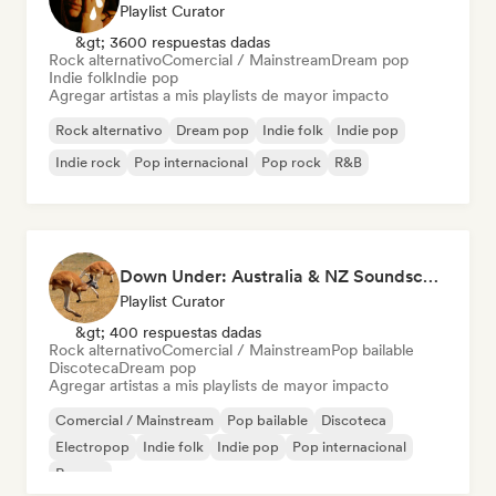
Playlist Curator
&gt; 3600 respuestas dadas
Rock alternativo
Comercial / Mainstream
Dream pop
Indie folk
Indie pop
Agregar artistas a mis playlists de mayor impacto
Rock alternativo
Dream pop
Indie folk
Indie pop
Indie rock
Pop internacional
Pop rock
R&B
Down Under: Australia & NZ Soundscape
Playlist Curator
&gt; 400 respuestas dadas
Rock alternativo
Comercial / Mainstream
Pop bailable
Discoteca
Dream pop
Agregar artistas a mis playlists de mayor impacto
Comercial / Mainstream
Pop bailable
Discoteca
Electropop
Indie folk
Indie pop
Pop internacional
Reggae