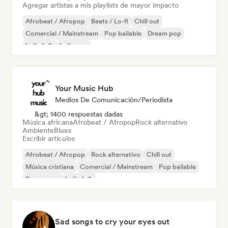
Agregar artistas a mis playlists de mayor impacto
Afrobeat / Afropop
Beats / Lo-fi
Chill out
Comercial / Mainstream
Pop bailable
Dream pop
Indie folk
Indie pop
Your Music Hub
Medios De Comunicación/Periodista
&gt; 1400 respuestas dadas
Música africana
Afrobeat / Afropop
Rock alternativo
Ambiente
Blues
Escribir artículos
Afrobeat / Afropop
Rock alternativo
Chill out
Música cristiana
Comercial / Mainstream
Pop bailable
Dream pop
Indie folk
Sad songs to cry your eyes out