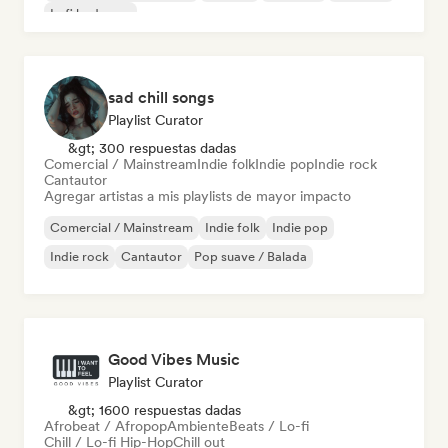
Lofi bedroom
sad chill songs
Playlist Curator
&gt; 300 respuestas dadas
Comercial / Mainstream
Indie folk
Indie pop
Indie rock
Cantautor
Agregar artistas a mis playlists de mayor impacto
Comercial / Mainstream
Indie folk
Indie pop
Indie rock
Cantautor
Pop suave / Balada
Good Vibes Music
Playlist Curator
&gt; 1600 respuestas dadas
Afrobeat / Afropop
Ambiente
Beats / Lo-fi
Chill / Lo-fi Hip-Hop
Chill out