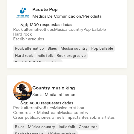
Pacote Pop
Medios De Comunicación/Periodista
&gt; 1200 respuestas dadas
Rock alternativo
Blues
Música country
Pop bailable
Hard rock
Escribir artículos
Rock alternativo
Blues
Música country
Pop bailable
Hard rock
Indie folk
Rock progresivo
Rock & Roll / Rock clásico
Country music king
Social Media Influencer
&gt; 4600 respuestas dadas
Rock alternativo
Blues
Música cristiana
Comercial / Mainstream
Música country
Crear publicaciones o reels impactantes sobre artistas
Blues
Música country
Indie folk
Cantautor
Rock alternativo
Música cristiana