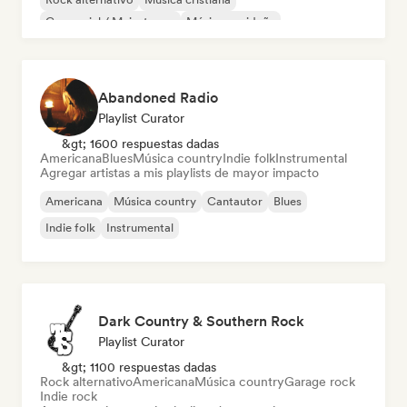
Comercial / Mainstream
Música navideña
Abandoned Radio
Playlist Curator
&gt; 1600 respuestas dadas
Americana
Blues
Música country
Indie folk
Instrumental
Agregar artistas a mis playlists de mayor impacto
Americana
Música country
Cantautor
Blues
Indie folk
Instrumental
Dark Country & Southern Rock
Playlist Curator
&gt; 1100 respuestas dadas
Rock alternativo
Americana
Música country
Garage rock
Indie rock