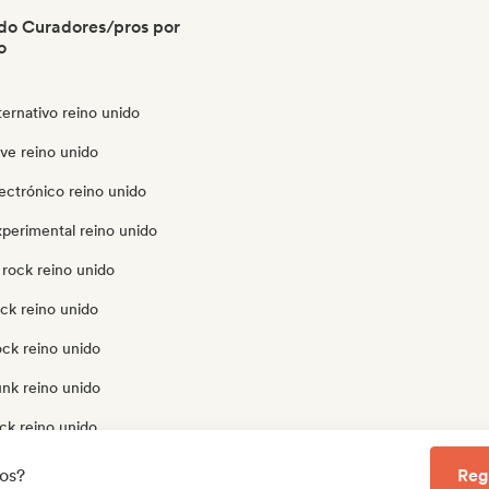
do Curadores/pros por
o
ternativo reino unido
ve reino unido
ectrónico reino unido
perimental reino unido
 rock reino unido
ck reino unido
ock reino unido
unk reino unido
ck reino unido
ock reino unido
los?
Reg