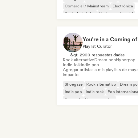
Comercial / Mainstream
Electrónica
Rock electrónico
Rock experimental
Garage rock
Playlist Curator
&gt; 2900 respuestas dadas
Rock alternativo
Dream pop
Hyperpop
Indie folk
Indie pop
Agregar artistas a mis playlists de may
impacto
Shoegaze
Rock alternativo
Dream po
Indie pop
Indie rock
Pop internaciona
Pop rock
Pop psicodélico