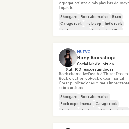
Agregar artistas a mis playlists de may
impacto
Shoegaze
Rock alternativo
Blues
Garage rock
Indie pop
Indie rock
Rock progresivo
Rock psicodélico
NUEVO
Bony Backstage
Social Media Influencer
&gt; 100 respuestas dadas
Rock alternativo
Death / Thrash
Dream
Rock electrónico
Rock experimental
Crear publicaciones o reels impactant
sobre artistas
Shoegaze
Rock alternativo
Rock experimental
Garage rock
Hardcore
Hard rock
Metal melódico
Metal / Heavy metal