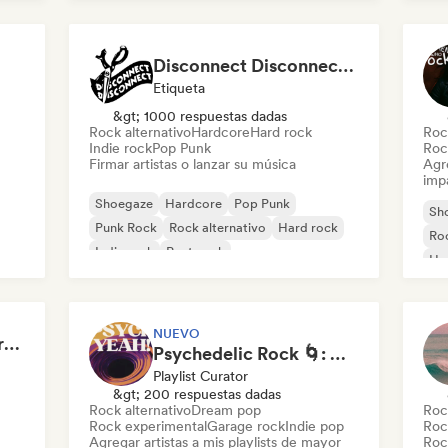
Indie rock
Disconnect Disconnect Records
Etiqueta
&gt; 1000 respuestas dadas
Rock alternativo
Hardcore
Hard rock
Roc
Indie rock
Pop Punk
Roc
Firmar artistas o lanzar su música
Agre
imp
Shoegaze
Hardcore
Pop Punk
Sh
Punk Rock
Rock alternativo
Hard rock
Roc
Indie rock
Post punk
Ha
Ro
NUEVO
The End of a Movie (credit scenes) 🎞️ Cinematic Dream Pop & Bedroom Indie
Psychedelic Rock 🌀: Modern Psych & Turkish Vibes
Playlist Curator
&gt; 200 respuestas dadas
Rock alternativo
Dream pop
Roc
Rock experimental
Garage rock
Indie pop
Roc
Agregar artistas a mis playlists de mayor
Roc