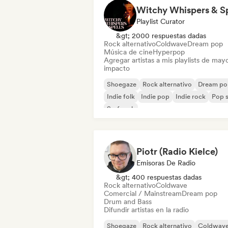
Playlist Curator
&gt; 2000 respuestas dadas
Rock alternativo
Coldwave
Dream pop
Música de cine
Hyperpop
Agregar artistas a mis playlists de may
impacto
Shoegaze
Rock alternativo
Dream po
Indie folk
Indie pop
Indie rock
Pop s
Surf rock
Piotr (Radio Kielce)
Emisoras De Radio
&gt; 400 respuestas dadas
Rock alternativo
Coldwave
Comercial / Mainstream
Dream pop
Drum and Bass
Difundir artistas en la radio
Shoegaze
Rock alternativo
Coldwav