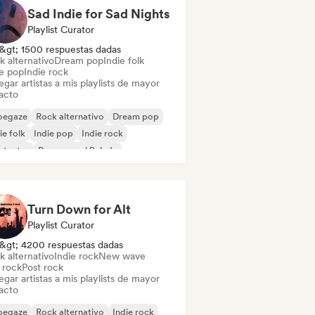
Sad Indie for Sad Nights
Playlist Curator
&gt; 1500 respuestas dadas
k alternativo
Dream pop
Indie folk
ie pop
Indie rock
gar artistas a mis playlists de mayor
acto
oegaze
Rock alternativo
Dream pop
ie folk
Indie pop
Indie rock
ntautor
Pop suave / Balada
Turn Down for Alt
Playlist Curator
&gt; 4200 respuestas dadas
k alternativo
Indie rock
New wave
 rock
Post rock
gar artistas a mis playlists de mayor
acto
oegaze
Rock alternativo
Indie rock