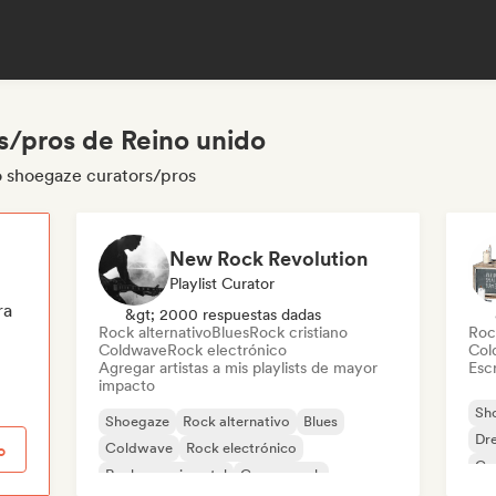
/pros de Reino unido
o shoegaze curators/pros
New Rock Revolution
Playlist Curator
ra
&gt; 2000 respuestas dadas
Rock alternativo
Blues
Rock cristiano
Roc
Coldwave
Rock electrónico
Col
Agregar artistas a mis playlists de mayor
Escr
impacto
Sh
Shoegaze
Rock alternativo
Blues
Dr
Coldwave
Rock electrónico
o
Ga
Rock experimental
Garage rock