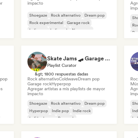
or
impacto
Agre
imp
Shoegaze
Rock alternativo
Dream pop
Sh
Rock experimental
Garage rock
Roc
Indie pop
Indie rock
New wave
Roc
Skate Jams 🛹 Garage Rock, Surf Rock & Neo-Psych
Playlist Curator
&gt; 1800 respuestas dadas
 pop
Rock alternativo
Coldwave
Dream pop
Roc
Garage rock
Hyperpop
Mús
es
Agregar artistas a mis playlists de mayor
Agre
impacto
imp
Shoegaze
Rock alternativo
Dream pop
Sh
Hyperpop
Indie pop
Indie rock
Ind
Lofi bedroom
Pop rock
Lo