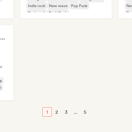
Indie rock
New wave
Pop Punk
Ne
Post punk
Punk Rock
Ro
You're in a Coming of Age Movie
or
p
l
1
2
3
...
5