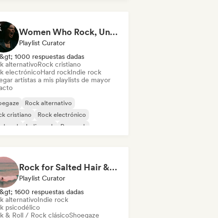
Women Who Rock, Unapologetically
Playlist Curator
&gt; 1000 respuestas dadas
k alternativo
Rock cristiano
k electrónico
Hard rock
Indie rock
gar artistas a mis playlists de mayor
acto
oegaze
Rock alternativo
k cristiano
Rock electrónico
rd rock
Indie rock
Pop rock
ck progresivo
Rock for Salted Hair & Sandy Toes
Playlist Curator
&gt; 1600 respuestas dadas
k alternativo
Indie rock
k psicodélico
k & Roll / Rock clásico
Shoegaze