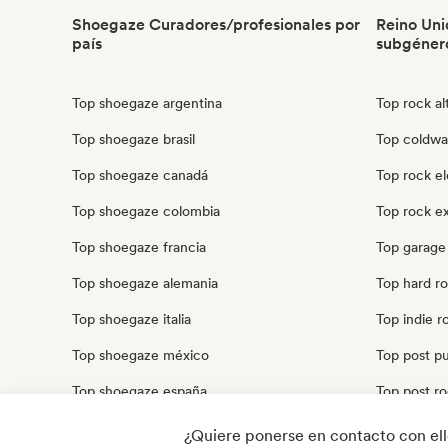
Shoegaze Curadores/profesionales por
Reino Uni
país
subgéner
Top shoegaze argentina
Top rock al
Top shoegaze brasil
Top coldwa
Top shoegaze canadá
Top rock el
Top shoegaze colombia
Top rock ex
Top shoegaze francia
Top garage
Top shoegaze alemania
Top hard ro
Top shoegaze italia
Top indie r
Top shoegaze méxico
Top post p
Top shoegaze españa
Top post ro
Top shoegaze estados unidos
Top punk r
¿Quiere ponerse en contacto con el