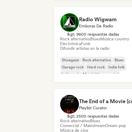
Radio Wigwam
Emisoras De Radio
&gt; 9600 respuestas dadas
Rock alternativo
Blues
Música country
Electrónica
Funk
Difundir artistas en la radio
Shoegaze
Rock alternativo
Blues
Garage rock
Hard rock
Indie folk
Indie rock
Metal / Heavy metal
Playlist Curator
&gt; 2500 respuestas dadas
Rock alternativo
Blues
Comercial / Mainstream
Dream pop
Música de cine