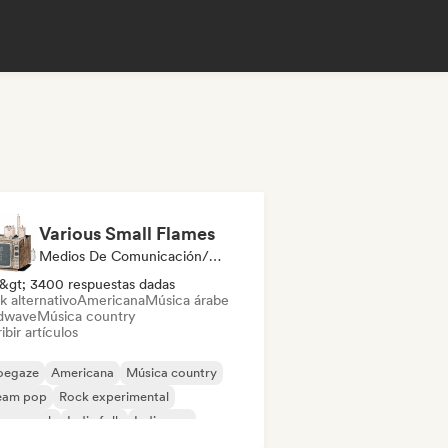
Various Small Flames
Medios De Comunicación/Periodista
&gt; 3400 respuestas dadas
k alternativo
Americana
Música árabe
dwave
Música country
ibir artículos
oegaze
Americana
Música country
eam pop
Rock experimental
rage rock
Indie folk
Indie pop