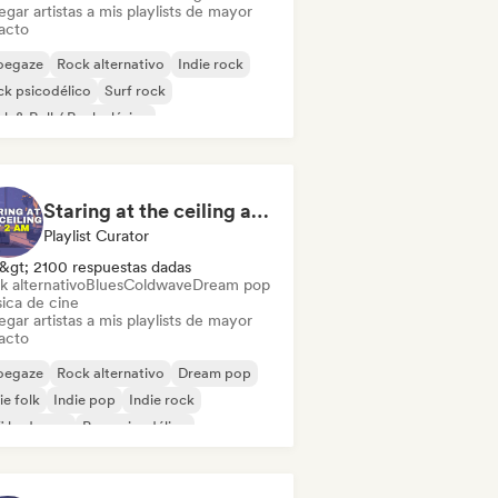
gar artistas a mis playlists de mayor
acto
oegaze
Rock alternativo
Indie rock
k psicodélico
Surf rock
k & Roll / Rock clásico
Staring at the ceiling at 2am
Playlist Curator
&gt; 2100 respuestas dadas
k alternativo
Blues
Coldwave
Dream pop
ica de cine
gar artistas a mis playlists de mayor
acto
oegaze
Rock alternativo
Dream pop
ie folk
Indie pop
Indie rock
fi bedroom
Pop psicodélico