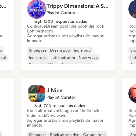
Witchy Whispers & Spells 🔮 Ethereal Art Pop & Dream Pop
Trippy Dimensions: A Sonic Voyage
Playlist Curator
&gt; 1200 respuestas dadas
Coldwave
Dream pop
Indie pop
Indie rock
Roc
Lofi bedroom
Ind
or
Agregar artistas a mis playlists de mayor
Agre
impacto
imp
p
Shoegaze
Dream pop
Indie pop
Sh
oul
Indie rock
Lofi bedroom
New wave
Ind
Pop psicodélico
Rock psicodélico
Ca
J Nice
Playlist Curator
&gt; 700 respuestas dadas
Rock alternativo
Garage rock
Indie folk
Roc
Indie rock
New wave
Pop
Agregar artistas a mis playlists de mayor
Agre
impacto
imp
e
Shoegaze
Rock alternativo
Garage rock
Sh