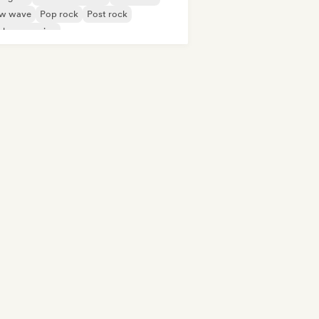
w wave
Pop rock
Post rock
ck progresivo