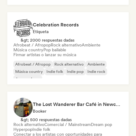
Celebration Records
Etiqueta
&gt; 2000 respuestas dadas
Afrobeat / Afropop
Rock alternativo
Ambiente
Música country
Pop bailable
Firmar artistas o lanzar su música
Afrobeat / Afropop
Rock alternativo
Ambiente
Música country
Indie folk
Indie pop
Indie rock
Jazz moderno
The Lost Wanderer Bar Café in Newcastle
Booker
&gt; 500 respuestas dadas
Rock alternativo
Comercial / Mainstream
Dream pop
Hyperpop
Indie folk
Conectar a los artistas con oportunidades para