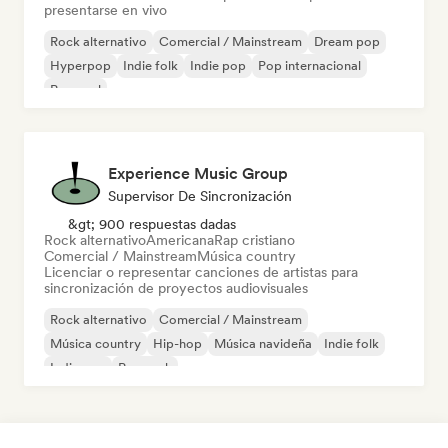
presentarse en vivo
Rock alternativo
Comercial / Mainstream
Dream pop
Hyperpop
Indie folk
Indie pop
Pop internacional
Pop soul
Experience Music Group
Supervisor De Sincronización
&gt; 900 respuestas dadas
Rock alternativo
Americana
Rap cristiano
Comercial / Mainstream
Música country
Licenciar o representar canciones de artistas para
sincronización de proyectos audiovisuales
Rock alternativo
Comercial / Mainstream
Música country
Hip-hop
Música navideña
Indie folk
Indie pop
Pop rock