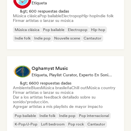
Etiqueta
&gt; 600 respuestas dadas
Música clásica
Pop bailable
Electropop
Hip-hop
Indie folk
Firmar artistas o lanzar su música
Música clásica
Pop bailable
Electropop
Hip-hop
Indie folk
Indie pop
Nouvelle scene
Cantautor
Oghamyst Music
Etiqueta, Playlist Curator, Experto En Sonido
&gt; 6600 respuestas dadas
Ambiente
Blues
Música brasileña
Chill out
Música country
Firmar artistas o lanzar su música
Dar a los artistas feedback detallado sobre su
sonido/producción.
Agregar artistas a mis playlists de mayor impacto
Pop bailable
Indie folk
Indie pop
Pop internacional
K-Pop/J-Pop
Lofi bedroom
Pop rock
Cantautor