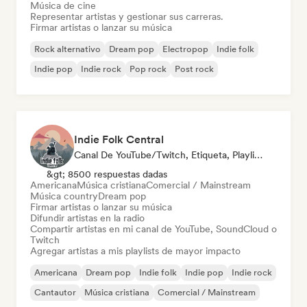
Música de cine
Representar artistas y gestionar sus carreras.
Firmar artistas o lanzar su música
Rock alternativo
Dream pop
Electropop
Indie folk
Indie pop
Indie rock
Pop rock
Post rock
Indie Folk Central
Canal De YouTube/Twitch, Etiqueta, Playlist Curator, Emisoras De Radio
&gt; 8500 respuestas dadas
Americana
Música cristiana
Comercial / Mainstream
Música country
Dream pop
Firmar artistas o lanzar su música
Difundir artistas en la radio
Compartir artistas en mi canal de YouTube, SoundCloud o
Twitch
Agregar artistas a mis playlists de mayor impacto
Americana
Dream pop
Indie folk
Indie pop
Indie rock
Cantautor
Música cristiana
Comercial / Mainstream