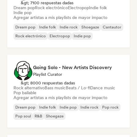
&gt; 7100 respuestas dadas
Dream pop
Rock electrónico
Electropop
Indie folk
Indie pop
Agregar artistas a mis playlists de mayor impacto
Dream pop
Indie folk
Indie rock
Shoegaze
Cantautor
Rock electrónico
Electropop
Indie pop
Going Solo - New Artists Discovery
Playlist Curator
&gt; 8000 respuestas dadas
Rock alternativo
Bass music
Beats / Lo-fi
Dance music
Pop bailable
Agregar artistas a mis playlists de mayor impacto
Dream pop
Indie folk
Indie pop
Indie rock
Pop rock
Pop soul
R&B
Shoegaze