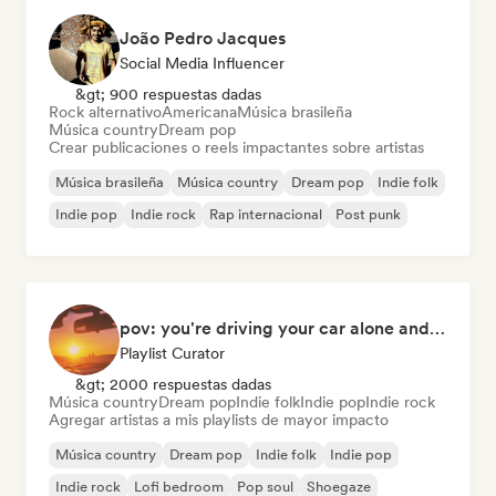
João Pedro Jacques
Social Media Influencer
&gt; 900 respuestas dadas
Rock alternativo
Americana
Música brasileña
Música country
Dream pop
Crear publicaciones o reels impactantes sobre artistas
Música brasileña
Música country
Dream pop
Indie folk
Indie pop
Indie rock
Rap internacional
Post punk
pov: you're driving your car alone and it's golden hour
Playlist Curator
&gt; 2000 respuestas dadas
Música country
Dream pop
Indie folk
Indie pop
Indie rock
Agregar artistas a mis playlists de mayor impacto
Música country
Dream pop
Indie folk
Indie pop
Indie rock
Lofi bedroom
Pop soul
Shoegaze