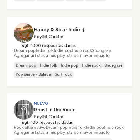
Happy & Solar Indie ☀️
Playlist Curator
&gt; 1000 respuestas dadas
Dream pop
Indie folk
Indie pop
Indie rock
Shoegaze
Agregar artistas a mis playlists de mayor impacto
Dream pop
Indie folk
Indie pop
Indie rock
Shoegaze
Pop suave / Balada
Surf rock
NUEVO
Ghost in the Room
Playlist Curator
&gt; 100 respuestas dadas
Rock alternativo
Dream pop
Indie folk
Indie pop
Indie rock
Agregar artistas a mis playlists de mayor impacto