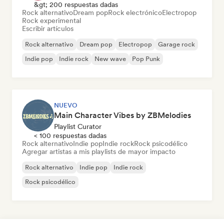
&gt; 200 respuestas dadas
Rock alternativo
Dream pop
Rock electrónico
Electropop
Rock experimental
Escribir artículos
Rock alternativo
Dream pop
Electropop
Garage rock
Indie pop
Indie rock
New wave
Pop Punk
NUEVO
Main Character Vibes by ZBMelodies
Playlist Curator
< 100 respuestas dadas
Rock alternativo
Indie pop
Indie rock
Rock psicodélico
Agregar artistas a mis playlists de mayor impacto
Rock alternativo
Indie pop
Indie rock
Rock psicodélico