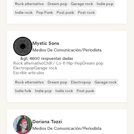
Rock alternativo
Dream pop
Garage rock
Indie pop
Indie rock
Pop Punk
Post punk
Post rock
Mystic Sons
Medios De Comunicación/Periodista
&gt; 4600 respuestas dadas
Rock alternativo
Chill / Lo-fi Hip-Hop
Dream pop
Electropop
Garage rock
Escribir artículos
Rock alternativo
Dream pop
Electropop
Garage rock
Indie folk
Indie pop
Indie rock
Post punk
Doriana Tozzi
Medios De Comunicación/Periodista