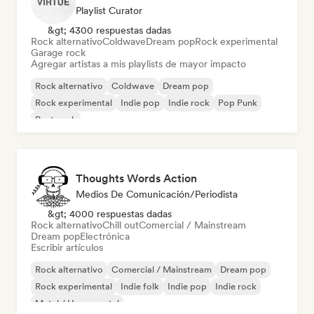
Playlist Curator
&gt; 4300 respuestas dadas
Rock alternativo
Coldwave
Dream pop
Rock experimental
Garage rock
Agregar artistas a mis playlists de mayor impacto
Rock alternativo
Coldwave
Dream pop
Rock experimental
Indie pop
Indie rock
Pop Punk
Post punk
Thoughts Words Action
Medios De Comunicación/Periodista
&gt; 4000 respuestas dadas
Rock alternativo
Chill out
Comercial / Mainstream
Dream pop
Electrónica
Escribir artículos
Rock alternativo
Comercial / Mainstream
Dream pop
Rock experimental
Indie folk
Indie pop
Indie rock
Metal / Heavy metal