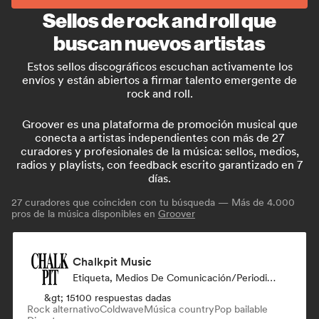
Sellos de rock and roll que
buscan nuevos artistas
Estos sellos discográficos escuchan activamente los
envíos y están abiertos a firmar talento emergente de
rock and roll.
Groover es una plataforma de promoción musical que
conecta a artistas independientes con más de 27
curadores y profesionales de la música: sellos, medios,
radios y playlists, con feedback escrito garantizado en 7
días.
27
curadores que coinciden con tu búsqueda — Más de 4.000
pros de la música disponibles en
Groover
Chalkpit Music
Etiqueta, Medios De Comunicación/Periodista, Playlist Curator
&gt; 15100 respuestas dadas
Rock alternativo
Coldwave
Música country
Pop bailable