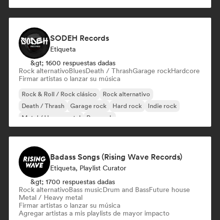
SODEH Records
Etiqueta
&gt; 1600 respuestas dadas
Rock alternativo
Blues
Death / Thrash
Garage rock
Hardcore
Firmar artistas o lanzar su música
Rock & Roll / Rock clásico
Rock alternativo
Death / Thrash
Garage rock
Hard rock
Indie rock
Metal / Heavy metal
Pop rock
Badass Songs (Rising Wave Records)
Etiqueta, Playlist Curator
&gt; 1700 respuestas dadas
Rock alternativo
Bass music
Drum and Bass
Future house
Metal / Heavy metal
Firmar artistas o lanzar su música
Agregar artistas a mis playlists de mayor impacto