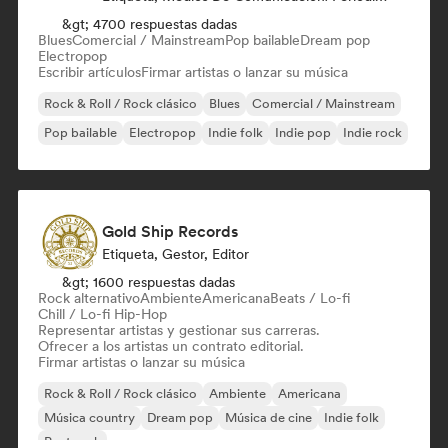
&gt; 4700 respuestas dadas
Blues
Comercial / Mainstream
Pop bailable
Dream pop
Electropop
Escribir artículos
Firmar artistas o lanzar su música
Rock & Roll / Rock clásico
Blues
Comercial / Mainstream
Pop bailable
Electropop
Indie folk
Indie pop
Indie rock
Gold Ship Records
Etiqueta, Gestor, Editor
&gt; 1600 respuestas dadas
Rock alternativo
Ambiente
Americana
Beats / Lo-fi
Chill / Lo-fi Hip-Hop
Representar artistas y gestionar sus carreras.
Ofrecer a los artistas un contrato editorial.
Firmar artistas o lanzar su música
Rock & Roll / Rock clásico
Ambiente
Americana
Música country
Dream pop
Música de cine
Indie folk
Post rock