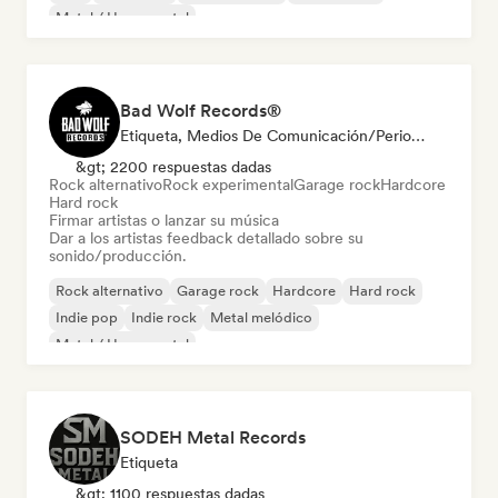
Metal / Heavy metal
Bad Wolf Records®
Etiqueta, Medios De Comunicación/Periodista, Experto En Sonido
&gt; 2200 respuestas dadas
Rock alternativo
Rock experimental
Garage rock
Hardcore
Hard rock
Firmar artistas o lanzar su música
Dar a los artistas feedback detallado sobre su
sonido/producción.
Rock alternativo
Garage rock
Hardcore
Hard rock
Indie pop
Indie rock
Metal melódico
Metal / Heavy metal
SODEH Metal Records
Etiqueta
&gt; 1100 respuestas dadas