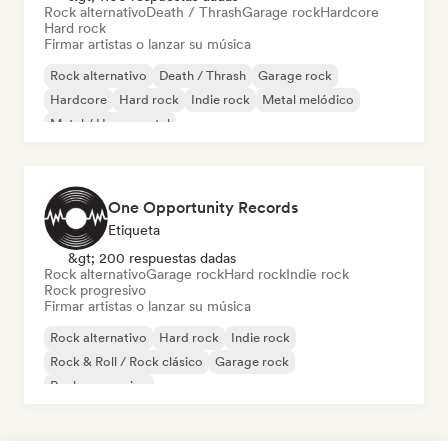
Rock alternativo
Death / Thrash
Garage rock
Hardcore
Hard rock
Firmar artistas o lanzar su música
Rock alternativo
Death / Thrash
Garage rock
Hardcore
Hard rock
Indie rock
Metal melódico
Metal / Heavy metal
One Opportunity Records
Etiqueta
&gt; 200 respuestas dadas
Rock alternativo
Garage rock
Hard rock
Indie rock
Rock progresivo
Firmar artistas o lanzar su música
Rock alternativo
Hard rock
Indie rock
Rock & Roll / Rock clásico
Garage rock
Rock progresivo