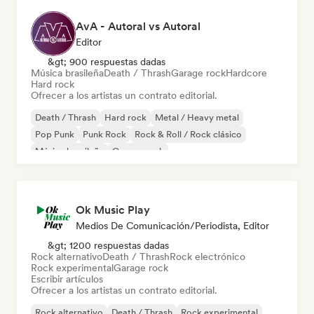
AvA - Autoral vs Autoral
Editor
&gt; 900 respuestas dadas
Música brasileña
Death / Thrash
Garage rock
Hardcore
Hard rock
Ofrecer a los artistas un contrato editorial.
Death / Thrash
Hard rock
Metal / Heavy metal
Pop Punk
Punk Rock
Rock & Roll / Rock clásico
Música brasileña
Garage rock
Ok Music Play
Medios De Comunicación/Periodista, Editor
&gt; 1200 respuestas dadas
Rock alternativo
Death / Thrash
Rock electrónico
Rock experimental
Garage rock
Escribir artículos
Ofrecer a los artistas un contrato editorial.
Rock alternativo
Death / Thrash
Rock experimental