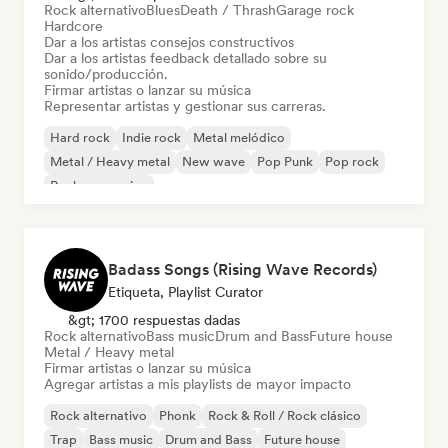
Rock alternativo
Blues
Death / Thrash
Garage rock
Hardcore
Dar a los artistas consejos constructivos
Dar a los artistas feedback detallado sobre su
sonido/producción.
Firmar artistas o lanzar su música
Representar artistas y gestionar sus carreras.
Hard rock
Indie rock
Metal melódico
Metal / Heavy metal
New wave
Pop Punk
Pop rock
Rock progresivo
Badass Songs (Rising Wave Records)
Etiqueta, Playlist Curator
&gt; 1700 respuestas dadas
Rock alternativo
Bass music
Drum and Bass
Future house
Metal / Heavy metal
Firmar artistas o lanzar su música
Agregar artistas a mis playlists de mayor impacto
Rock alternativo
Phonk
Rock & Roll / Rock clásico
Trap
Bass music
Drum and Bass
Future house