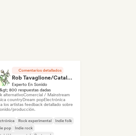
Comentarios detallados
Rob Tavaglione/Catalyst Recording
Experto En Sonido
&gt; 800 respuestas dadas
k alternativo
Comercial / Mainstream
ica country
Dream pop
Electrónica
a los artistas feedback detallado sobre
sonido/producción.
ctrónica
Rock experimental
Indie folk
ie pop
Indie rock
al / Heavy metal
Post punk