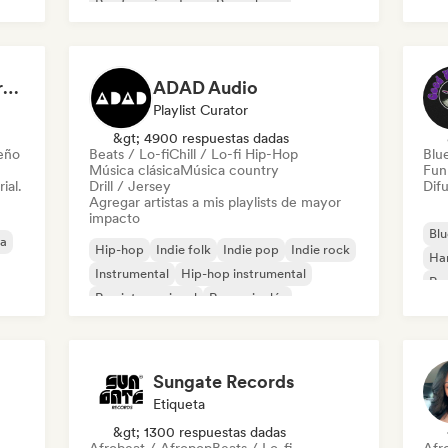
Rap francés
Trap
Pop urbano
Roc
Chill / Lo-fi Hip-Hop
Dreamers Island Entertainment
ADAD Audio
Playlist Curator
&gt; 4900 respuestas dadas
leño
Beats / Lo-fi
Chill / Lo-fi Hip-Hop
Blu
Música clásica
Música country
Fun
ial.
Drill / Jersey
Difu
Agregar artistas a mis playlists de mayor
impacto
Blu
ca
Hip-hop
Indie folk
Indie pop
Indie rock
Ha
Instrumental
Hip-hop instrumental
Roc
Rap internacional
Rap en inglés
Roc
Sungate Records
Etiqueta
&gt; 1300 respuestas dadas