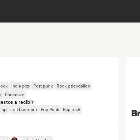
rock
Indie pop
Post punk
Rock psicodélico
o
Shoegaze
stos a recibir
hop
Lofi bedroom
Pop Punk
Pop rock
B