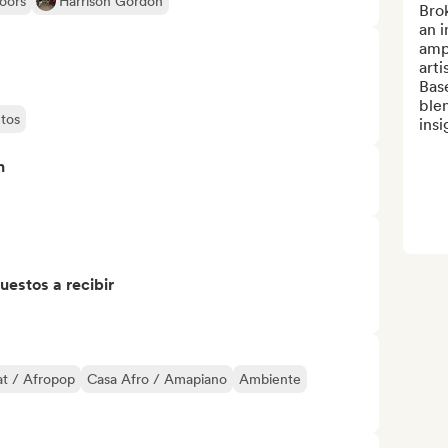
oors
Harrison Gordon
Bro
an i
ampl
arti
Bas
blen
tos
insi
n
uestos a recibir
t / Afropop
Casa Afro / Amapiano
Ambiente