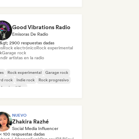
k & Roll / Rock clásico
Good Vibrations Radio
Emisoras De Radio
&gt; 2900 respuestas dadas
es
Rock electrónico
Rock experimental
k
Garage rock
ndir artistas en la radio
es
Rock experimental
Garage rock
rd rock
Indie rock
Rock progresivo
k psicodélico
k & Roll / Rock clásico
NUEVO
Zhakira Razhé
Social Media Influencer
< 100 respuestas dadas