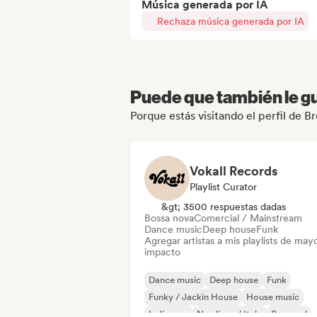
Música generada por IA
Rechaza música generada por IA
Puede que también le gu
Porque estás visitando el perfil de 
Vokall Records
Playlist Curator
&gt; 3500 respuestas dadas
Bossa nova
Comercial / Mainstream
Dance music
Deep house
Funk
Agregar artistas a mis playlists de may
impacto
Dance music
Deep house
Funk
Funky / Jackin House
House music
Indie pop
Nu-disco / Italo
Pop soul