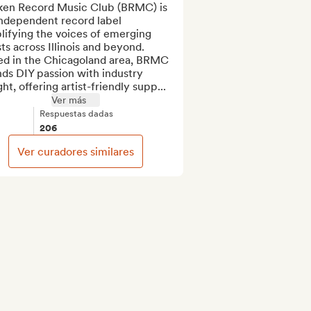
ken Record Music Club (BRMC) is 
ndependent record label 
ifying the voices of emerging 
sts across Illinois and beyond. 
ed in the Chicagoland area, BRMC 
ds DIY passion with industry 
ght, offering artist-friendly supp...
Ver más
Respuestas dadas
206
Ver curadores similares