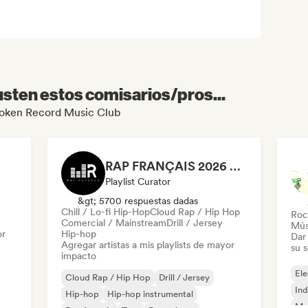
sten estos comisarios/pros...
Broken Record Music Club
RAP FRANÇAIS 2026 🔥🇫🇷 (Way Records)
Playlist Curator
&gt; 5700 respuestas dadas
Chill / Lo-fi Hip-Hop
Cloud Rap / Hip Hop
Roc
Comercial / Mainstream
Drill / Jersey
Mús
or
Hip-hop
Dar 
Agregar artistas a mis playlists de mayor
su 
impacto
Ele
Cloud Rap / Hip Hop
Drill / Jersey
Ind
Hip-hop
Hip-hop instrumental
Met