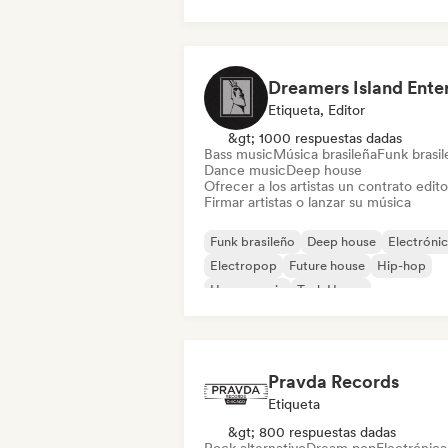
Etiqueta, Editor
&gt; 1000 respuestas dadas
Bass music
Música brasileña
Funk brasi
Dance music
Deep house
Ofrecer a los artistas un contrato editor
Firmar artistas o lanzar su música
Funk brasileño
Deep house
Electróni
Electropop
Future house
Hip-hop
House music
Tech House
Pravda Records
Etiqueta
&gt; 800 respuestas dadas