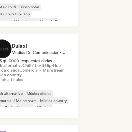
ts / Lo-fi
Bossa nova
ll / Lo-fi Hip-Hop
mercial / Mainstream
Dancehall
 bailable
Hip-hop
Pop soul
Dulaxi
Medios De Comunicación/Periodista
&gt; 3000 respuestas dadas
k alternativo
Chill / Lo-fi Hip-Hop
ica clásica
Comercial / Mainstream
ica country
ibir artículos
k alternativo
Música clásica
mercial / Mainstream
Música country
b
Funk
Hardcore
Hip-hop