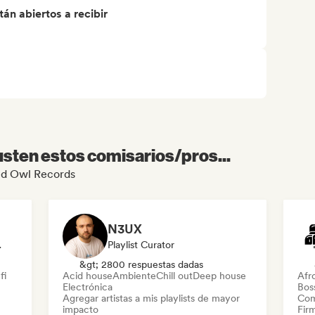
án abiertos a recibir
sten estos comisarios/pros...
Red Owl Records
N3UX
odista
Playlist Curator
&gt; 2800 respuestas dadas
fi
Acid house
Ambiente
Chill out
Deep house
Afr
Electrónica
Bos
Agregar artistas a mis playlists de mayor
Com
impacto
Firm