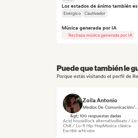
Los estados de ánimo también est
Enérgico
Cautivador
Música generada por IA
Rechaza música generada por IA
Puede que también le gu
Porque estás visitando el perfil de 
Zoila Antonio
Medios De Comunicación/Peri
&gt; 100 respuestas dadas
Acid house
Rock alternativo
Beats / Lo-
Chill / Lo-fi Hip-Hop
Música clásica
Escribir artículos