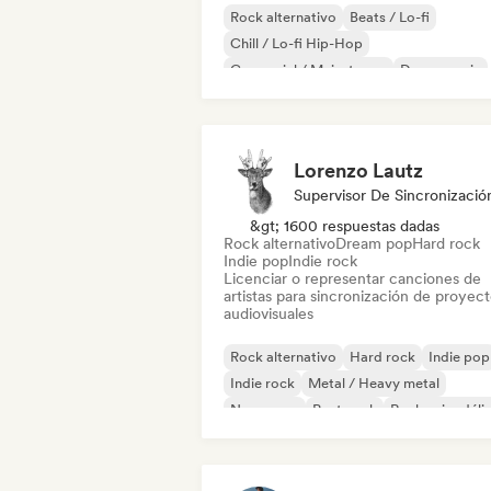
Rock alternativo
Beats / Lo-fi
Chill / Lo-fi Hip-Hop
Comercial / Mainstream
Dance music
Discoteca
Dream pop
House music
Lorenzo Lautz
Supervisor De Sincronizació
&gt; 1600 respuestas dadas
Rock alternativo
Dream pop
Hard rock
Indie pop
Indie rock
Licenciar o representar canciones de
artistas para sincronización de proyec
audiovisuales
Rock alternativo
Hard rock
Indie pop
Indie rock
Metal / Heavy metal
New wave
Post punk
Rock psicodéli