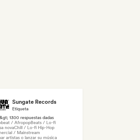
Sungate Records
Etiqueta
&gt; 1300 respuestas dadas
obeat / Afropop
Beats / Lo-fi
sa nova
Chill / Lo-fi Hip-Hop
ercial / Mainstream
ar artistas o lanzar su música