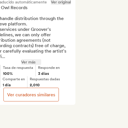
raducido automáticamente
Ver original
 Owl Records

andle distribution through the 
eve platform.

services under Groover's 
elines, we can only offer 
ribution agreements (not 
rding contracts) free of charge, 
r carefully evaluating the artist's 
...
Ver más
Tasa de respuesta
Responde en
100%
3 días
Comparte en
Respuestas dadas
1 día
2,010
Ver curadores similares