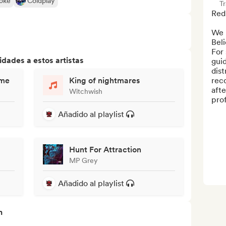
oke
Coldplay
T
Red
We h
Beli
For 
dades a estos artistas
guid
dist
 me
King of nightmares
reco
afte
Witchwish
profi
Añadido al playlist
Hunt For Attraction
MP Grey
Añadido al playlist
n