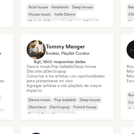
Acid house
Ambiente
Deep house
Bea
House music
Indie Dance
Chi
Melodic & Progressive House
Minimal
Co
Organic House / Downtempo
Pop
Tommy Menger
n
Booker, Playlist Curator
&gt; 1800 respuestas dadas
Dance music
Pop bailable
Deep house
Roc
Discoteca
Electropop
Mús
Conectar a los artistas con oportunidades
Mús
tos
para presentarse en vivo
Escr
Agregar artistas a mis playlists de mayor
impacto
Roc
Dance music
Pop bailable
Deep house
Co
Discoteca
Electropop
French house
Du
co
French Pop
House music