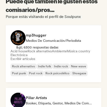
Puede que también le gusten estos
comisarios/pros...
Porque estás visitando el perfil de Soulpunx
mp3hugger
Medios De Comunicación/Periodista
&gt; 6300 respuestas dadas
Acid house
Rock alternativo
Ambiente
Música country
Electrónica
Escribir artículos
Rock alternativo
Indie folk
Indie rock
New wave
Post punk
Post rock
Rock psicodélico
Shoegaze
Pillar Artists
Booker, Etiqueta, Gestor, Medios De Comunicación/Periodista, Mentor, Playlist Curator