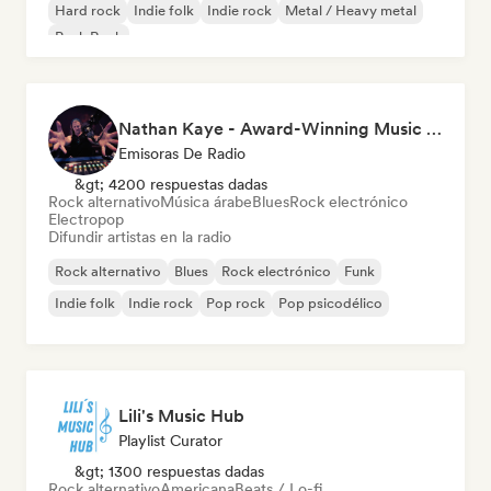
Hard rock
Indie folk
Indie rock
Metal / Heavy metal
Punk Rock
Nathan Kaye - Award-Winning Music Professional & fm radio presenter- Living Your Arts Off
Emisoras De Radio
&gt; 4200 respuestas dadas
Rock alternativo
Música árabe
Blues
Rock electrónico
Electropop
Difundir artistas en la radio
Rock alternativo
Blues
Rock electrónico
Funk
Indie folk
Indie rock
Pop rock
Pop psicodélico
Lili's Music Hub
Playlist Curator
&gt; 1300 respuestas dadas
Rock alternativo
Americana
Beats / Lo-fi