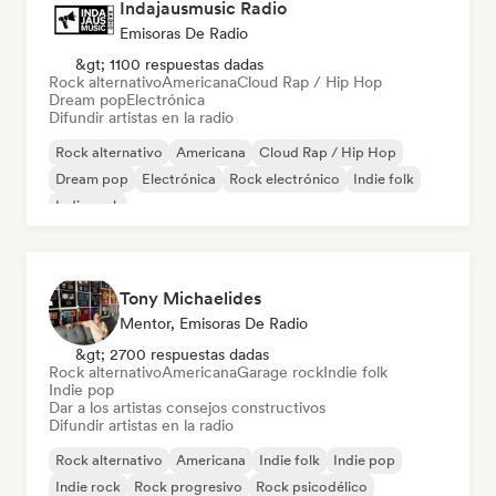
Indajausmusic Radio
Emisoras De Radio
&gt; 1100 respuestas dadas
Rock alternativo
Americana
Cloud Rap / Hip Hop
Dream pop
Electrónica
Difundir artistas en la radio
Rock alternativo
Americana
Cloud Rap / Hip Hop
Dream pop
Electrónica
Rock electrónico
Indie folk
Indie rock
Tony Michaelides
Mentor, Emisoras De Radio
&gt; 2700 respuestas dadas
Rock alternativo
Americana
Garage rock
Indie folk
Indie pop
Dar a los artistas consejos constructivos
Difundir artistas en la radio
Rock alternativo
Americana
Indie folk
Indie pop
Indie rock
Rock progresivo
Rock psicodélico