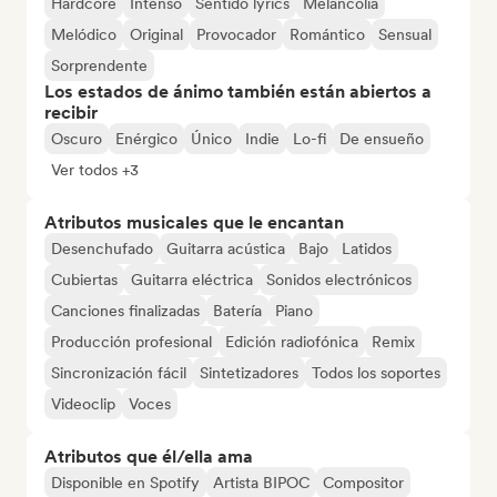
Hardcore
Intenso
Sentido lyrics
Melancolía
Melódico
Original
Provocador
Romántico
Sensual
Sorprendente
Los estados de ánimo también están abiertos a
recibir
Oscuro
Enérgico
Único
Indie
Lo-fi
De ensueño
Ver todos +3
Atributos musicales que le encantan
Desenchufado
Guitarra acústica
Bajo
Latidos
Cubiertas
Guitarra eléctrica
Sonidos electrónicos
Canciones finalizadas
Batería
Piano
Producción profesional
Edición radiofónica
Remix
Sincronización fácil
Sintetizadores
Todos los soportes
Videoclip
Voces
Atributos que él/ella ama
Disponible en Spotify
Artista BIPOC
Compositor