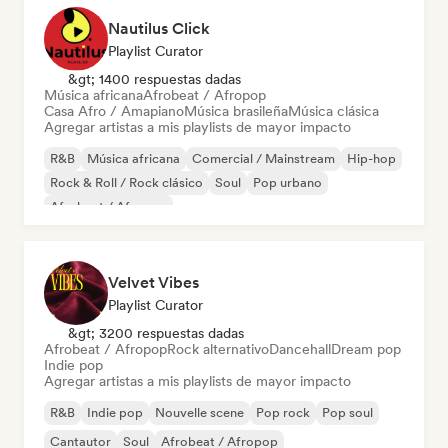
Nautilus Click
Playlist Curator
&gt; 1400 respuestas dadas
Música africana
Afrobeat / Afropop
Casa Afro / Amapiano
Música brasileña
Música clásica
Agregar artistas a mis playlists de mayor impacto
R&B
Música africana
Comercial / Mainstream
Hip-hop
Rock & Roll / Rock clásico
Soul
Pop urbano
Afrobeat / Afropop
Velvet Vibes
Playlist Curator
&gt; 3200 respuestas dadas
Afrobeat / Afropop
Rock alternativo
Dancehall
Dream pop
Indie pop
Agregar artistas a mis playlists de mayor impacto
R&B
Indie pop
Nouvelle scene
Pop rock
Pop soul
Cantautor
Soul
Afrobeat / Afropop