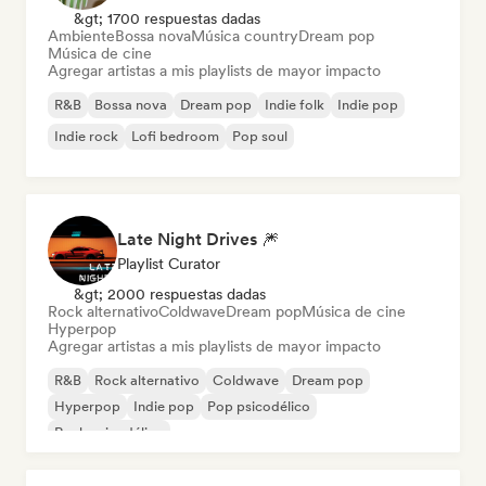
&gt; 1700 respuestas dadas
Ambiente
Bossa nova
Música country
Dream pop
Música de cine
Agregar artistas a mis playlists de mayor impacto
R&B
Bossa nova
Dream pop
Indie folk
Indie pop
Indie rock
Lofi bedroom
Pop soul
Late Night Drives 🎆
Playlist Curator
&gt; 2000 respuestas dadas
Rock alternativo
Coldwave
Dream pop
Música de cine
Hyperpop
Agregar artistas a mis playlists de mayor impacto
R&B
Rock alternativo
Coldwave
Dream pop
Hyperpop
Indie pop
Pop psicodélico
Rock psicodélico