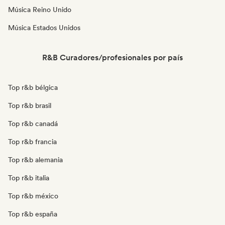
Música Reino Unido
Música Estados Unidos
R&B Curadores/profesionales por país
Top r&b bélgica
Top r&b brasil
Top r&b canadá
Top r&b francia
Top r&b alemania
Top r&b italia
Top r&b méxico
Top r&b españa