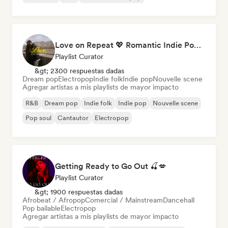
Love on Repeat 💖 Romantic Indie Pop, Neo Soul & Singer-Songwriter
Playlist Curator
&gt; 2300 respuestas dadas
Dream pop
Electropop
Indie folk
Indie pop
Nouvelle scene
Agregar artistas a mis playlists de mayor impacto
R&B
Dream pop
Indie folk
Indie pop
Nouvelle scene
Pop soul
Cantautor
Electropop
Getting Ready to Go Out 🍒💋
Playlist Curator
&gt; 1900 respuestas dadas
Afrobeat / Afropop
Comercial / Mainstream
Dancehall
Pop bailable
Electropop
Agregar artistas a mis playlists de mayor impacto