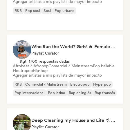
Agregar artistas a mis playlists de mayor impacto
R&B
Pop soul
Soul
Pop urbano
Who Run the World? Girls! 🔥 Female Empowerment Pop & Girl-Power Anthems
Playlist Curator
&gt; 1700 respuestas dadas
Afrobeat / Afropop
Comercial / Mainstream
Pop bailable
Electropop
Hip-hop
Agregar artistas a mis playlists de mayor impacto
R&B
Comercial / Mainstream
Electropop
Hyperpop
Pop internacional
Pop latino
Rap en inglés
Rap francés
Deep Cleaning my House and Life 🫧 Bedroom Pop & Indie Pop
Playlist Curator