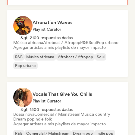
Afronation Waves
Playlist Curator
&gt; 2100 respuestas dadas
Música africana
Afrobeat / Afropop
R&B
Soul
Pop urbano
Agregar artistas a mis playlists de mayor impacto
R&B
Música africana
Afrobeat / Afropop
Soul
Pop urbano
Vocals That Give You Chills
Playlist Curator
&gt; 1500 respuestas dadas
Bossa nova
Comercial / Mainstream
Música country
Dream pop
Indie folk
Agregar artistas a mis playlists de mayor impacto
R&B
Comercial / Mainstream
Dream pop
Indie pop