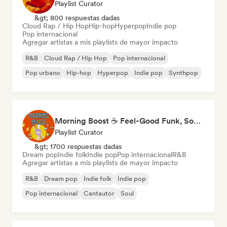
Playlist Curator
&gt; 800 respuestas dadas
Cloud Rap / Hip Hop
Hip-hop
Hyperpop
Indie pop
Pop internacional
Agregar artistas a mis playlists de mayor impacto
R&B
Cloud Rap / Hip Hop
Pop internacional
Pop urbano
Hip-hop
Hyperpop
Indie pop
Synthpop
Morning Boost ☕ Feel-Good Funk, Soul & Neo-Soul to Wake Up
Playlist Curator
&gt; 1700 respuestas dadas
Dream pop
Indie folk
Indie pop
Pop internacional
R&B
Agregar artistas a mis playlists de mayor impacto
R&B
Dream pop
Indie folk
Indie pop
Pop internacional
Cantautor
Soul