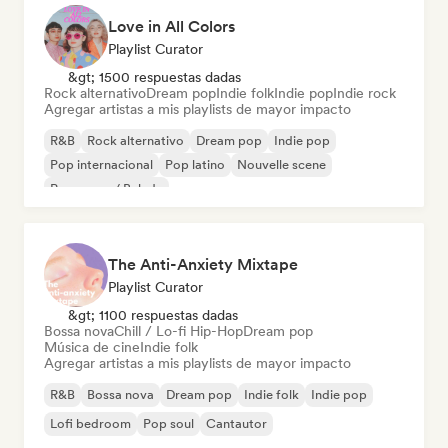
Love in All Colors
Playlist Curator
&gt; 1500 respuestas dadas
Rock alternativo
Dream pop
Indie folk
Indie pop
Indie rock
Agregar artistas a mis playlists de mayor impacto
R&B
Rock alternativo
Dream pop
Indie pop
Pop internacional
Pop latino
Nouvelle scene
Pop suave / Balada
The Anti-Anxiety Mixtape
Playlist Curator
&gt; 1100 respuestas dadas
Bossa nova
Chill / Lo-fi Hip-Hop
Dream pop
Música de cine
Indie folk
Agregar artistas a mis playlists de mayor impacto
R&B
Bossa nova
Dream pop
Indie folk
Indie pop
Lofi bedroom
Pop soul
Cantautor