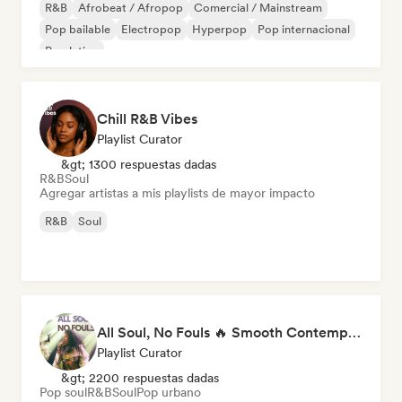
R&B
Afrobeat / Afropop
Comercial / Mainstream
Pop bailable
Electropop
Hyperpop
Pop internacional
Pop latino
Chill R&B Vibes
Playlist Curator
&gt; 1300 respuestas dadas
R&B
Soul
Agregar artistas a mis playlists de mayor impacto
R&B
Soul
All Soul, No Fouls 🔥 Smooth Contemporary R&B & Neo Soul
Playlist Curator
&gt; 2200 respuestas dadas
Pop soul
R&B
Soul
Pop urbano