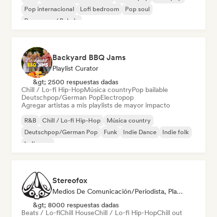
Pop internacional
Lofi bedroom
Pop soul
Pop suave / Balada
Backyard BBQ Jams
Playlist Curator
&gt; 2500 respuestas dadas
Chill / Lo-fi Hip-Hop
Música country
Pop bailable
Deutschpop/German Pop
Electropop
Agregar artistas a mis playlists de mayor impacto
R&B
Chill / Lo-fi Hip-Hop
Música country
Deutschpop/German Pop
Funk
Indie Dance
Indie folk
Indie pop
Stereofox
Medios De Comunicación/Periodista, Playlist Curator
&gt; 8000 respuestas dadas
Beats / Lo-fi
Chill House
Chill / Lo-fi Hip-Hop
Chill out