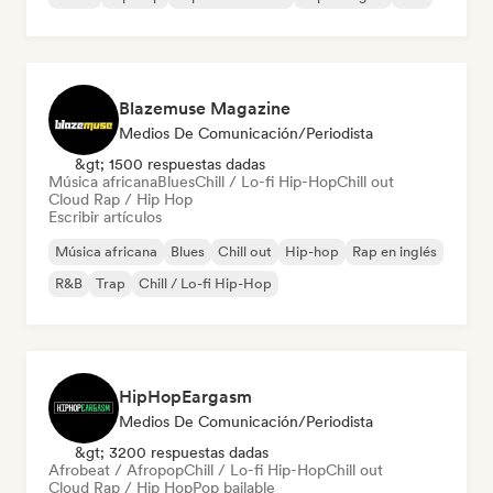
Blazemuse Magazine
Medios De Comunicación/Periodista
&gt; 1500 respuestas dadas
Música africana
Blues
Chill / Lo-fi Hip-Hop
Chill out
Cloud Rap / Hip Hop
Escribir artículos
Música africana
Blues
Chill out
Hip-hop
Rap en inglés
R&B
Trap
Chill / Lo-fi Hip-Hop
HipHopEargasm
Medios De Comunicación/Periodista
&gt; 3200 respuestas dadas
Afrobeat / Afropop
Chill / Lo-fi Hip-Hop
Chill out
Cloud Rap / Hip Hop
Pop bailable