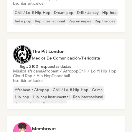
Escribir artículos
Chill / Lo-fi Hip-Hop
Dream pop
Drill / Jersey
Hip-hop
Indie pop
Rap internacional
Rap en inglés
Rap francés
The Pit London
Medios De Comunicación/Periodista
&gt; 2100 respuestas dadas
Música africana
Afrobeat / Afropop
Chill / Lo-fi Hip-Hop
Cloud Rap / Hip Hop
Dancehall
Escribir artículos
Afrobeat / Afropop
Chill / Lo-fi Hip-Hop
Grime
Hip-hop
Hip-hop instrumental
Rap internacional
Jazz moderno
Rap en inglés
Membrives