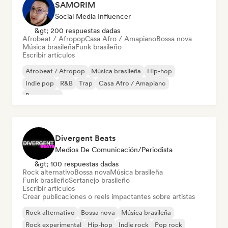
SAMORIM
Social Media Influencer
&gt; 200 respuestas dadas
Afrobeat / Afropop
Casa Afro / Amapiano
Bossa nova
Música brasileña
Funk brasileño
Escribir artículos
Afrobeat / Afropop
Música brasileña
Hip-hop
Indie pop
R&B
Trap
Casa Afro / Amapiano
Bossa nova
Divergent Beats
Medios De Comunicación/Periodista
&gt; 100 respuestas dadas
Rock alternativo
Bossa nova
Música brasileña
Funk brasileño
Sertanejo brasileño
Escribir artículos
Crear publicaciones o reels impactantes sobre artistas
Rock alternativo
Bossa nova
Música brasileña
Rock experimental
Hip-hop
Indie rock
Pop rock