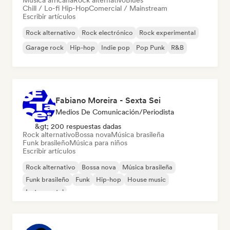
Música africana
Rock alternativo
Blues
Chill / Lo-fi Hip-Hop
Comercial / Mainstream
Escribir artículos
Rock alternativo
Rock electrónico
Rock experimental
Garage rock
Hip-hop
Indie pop
Pop Punk
R&B
Fabiano Moreira - Sexta Sei
Medios De Comunicación/Periodista
&gt; 200 respuestas dadas
Rock alternativo
Bossa nova
Música brasileña
Funk brasileño
Música para niños
Escribir artículos
Rock alternativo
Bossa nova
Música brasileña
Funk brasileño
Funk
Hip-hop
House music
Instrumental