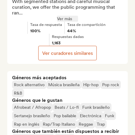
With segmented stations and careful musical 
curation, we offer the public programming that 
ran...
Ver más
Tasa de respuesta
Tasa de compartición
100%
44%
Respuestas dadas
1,163
Ver curadores similares
Géneros más aceptados
Rock alternativo
Música brasileña
Hip-hop
Pop rock
R&B
Géneros que le gustan
Afrobeat / Afropop
Beats / Lo-fi
Funk brasileño
Sertanejo brasileño
Pop bailable
Electrónica
Funk
Rap en inglés
Rap/Trap Italiano
Reggae
Trap
Géneros que también están dispuestos a recibir