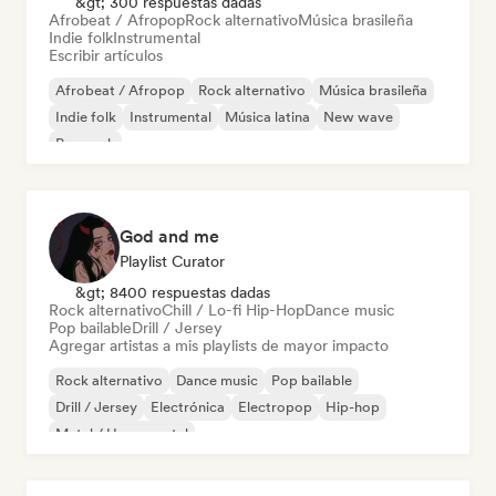
&gt; 300 respuestas dadas
Afrobeat / Afropop
Rock alternativo
Música brasileña
Indie folk
Instrumental
Escribir artículos
Afrobeat / Afropop
Rock alternativo
Música brasileña
Indie folk
Instrumental
Música latina
New wave
Pop rock
God and me
Playlist Curator
&gt; 8400 respuestas dadas
Rock alternativo
Chill / Lo-fi Hip-Hop
Dance music
Pop bailable
Drill / Jersey
Agregar artistas a mis playlists de mayor impacto
Rock alternativo
Dance music
Pop bailable
Drill / Jersey
Electrónica
Electropop
Hip-hop
Metal / Heavy metal