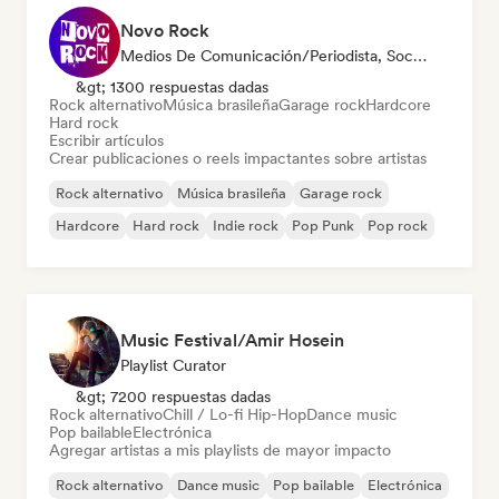
Novo Rock
Medios De Comunicación/Periodista, Social Media Influencer
&gt; 1300 respuestas dadas
Rock alternativo
Música brasileña
Garage rock
Hardcore
Hard rock
Escribir artículos
Crear publicaciones o reels impactantes sobre artistas
Rock alternativo
Música brasileña
Garage rock
Hardcore
Hard rock
Indie rock
Pop Punk
Pop rock
Music Festival/Amir Hosein
Playlist Curator
&gt; 7200 respuestas dadas
Rock alternativo
Chill / Lo-fi Hip-Hop
Dance music
Pop bailable
Electrónica
Agregar artistas a mis playlists de mayor impacto
Rock alternativo
Dance music
Pop bailable
Electrónica