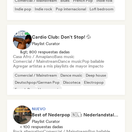
Comercial / Mainstream
Blues
French Pop
Indie folk
Indie pop
Indie rock
Pop internacional
Lofi bedroom
Cardio Club: Don't Stop! 💦
Playlist Curator
&gt; 800 respuestas dadas
Casa Afro / Amapiano
Bass music
Comercial / Mainstream
Dance music
Pop bailable
Agregar artistas a mis playlists de mayor impacto
Comercial / Mainstream
Dance music
Deep house
Deutschpop/German Pop
Discoteca
Electropop
French Pop
House music
NUEVO
Best of Nederpop 🇳🇱: Nederlandstalige Pop & Hollandse Hits
Playlist Curator
< 100 respuestas dadas
Rock alternativo
Comercial / Mainstream
Pop bailable