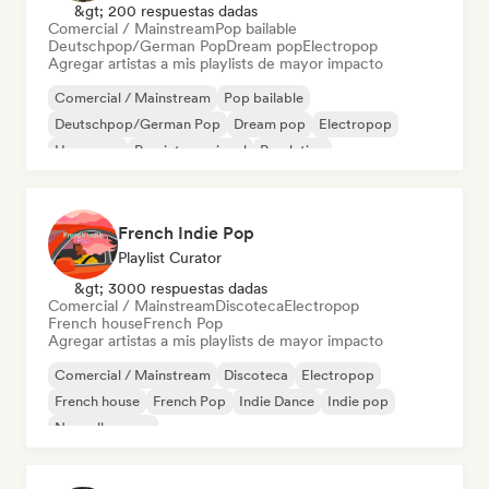
&gt; 200 respuestas dadas
Comercial / Mainstream
Pop bailable
Deutschpop/German Pop
Dream pop
Electropop
Agregar artistas a mis playlists de mayor impacto
Comercial / Mainstream
Pop bailable
Deutschpop/German Pop
Dream pop
Electropop
Hyperpop
Pop internacional
Pop latino
French Indie Pop
Playlist Curator
&gt; 3000 respuestas dadas
Comercial / Mainstream
Discoteca
Electropop
French house
French Pop
Agregar artistas a mis playlists de mayor impacto
Comercial / Mainstream
Discoteca
Electropop
French house
French Pop
Indie Dance
Indie pop
Nouvelle scene