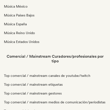
Música México
Música Países Bajos
Música España
Música Reino Unido
Música Estados Unidos
Comercial / Mainstream Curadores/profesionales por
tipo
Top comercial / mainstream canales de youtube/twitch
Top comercial / mainstream etiquetas
Top comercial / mainstream gestores
Top comercial / mainstream medios de comunicación/periodistas