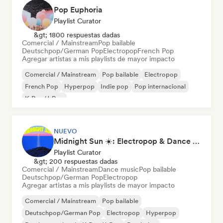
Pop Euphoria
Playlist Curator
&gt; 1800 respuestas dadas
Comercial / Mainstream
Pop bailable
Deutschpop/German Pop
Electropop
French Pop
Agregar artistas a mis playlists de mayor impacto
Comercial / Mainstream
Pop bailable
Electropop
French Pop
Hyperpop
Indie pop
Pop internacional
K-Pop/J-Pop
NUEVO
Midnight Sun ☀️: Electropop & Dance Pop
Playlist Curator
&gt; 200 respuestas dadas
Comercial / Mainstream
Dance music
Pop bailable
Deutschpop/German Pop
Electropop
Agregar artistas a mis playlists de mayor impacto
Comercial / Mainstream
Pop bailable
Deutschpop/German Pop
Electropop
Hyperpop