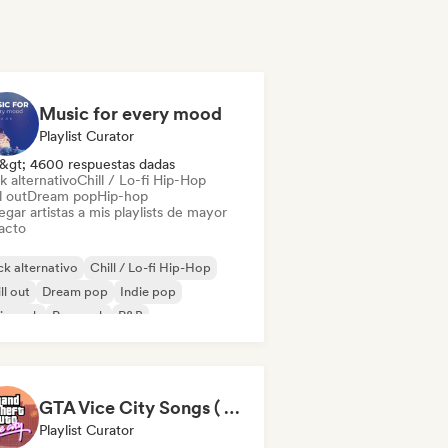
Music for every mood
Playlist Curator
&gt; 4600 respuestas dadas
k alternativo
Chill / Lo-fi Hip-Hop
l out
Dream pop
Hip-hop
gar artistas a mis playlists de mayor
acto
k alternativo
Chill / Lo-fi Hip-Hop
ll out
Dream pop
Indie pop
ie rock
Pop rock
R&B
GTA Vice City Songs ( 80-90's vibes)
Playlist Curator