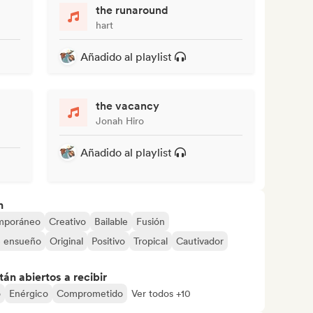
the runaround
hart
Añadido al playlist
the vacancy
Jonah Hiro
Añadido al playlist
n
mporáneo
Creativo
Bailable
Fusión
 ensueño
Original
Positivo
Tropical
Cautivador
án abiertos a recibir
o
Enérgico
Comprometido
Ver todos +10