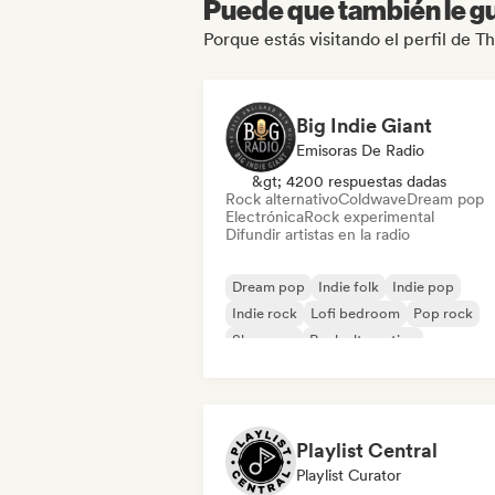
Puede que también le gu
Porque estás visitando el perfil de 
Big Indie Giant
Emisoras De Radio
&gt; 4200 respuestas dadas
Rock alternativo
Coldwave
Dream pop
Electrónica
Rock experimental
Difundir artistas en la radio
Dream pop
Indie folk
Indie pop
Indie rock
Lofi bedroom
Pop rock
Shoegaze
Rock alternativo
Playlist Central
Playlist Curator