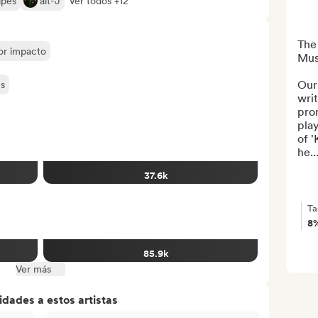
ipes
alt-J
Ver todos +12
The
yor impacto
Musi
Our 
es
writ
pro
play
of 
he..
37.6k
Ta
8
85.9k
Ver más
dades a estos artistas