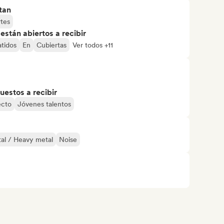
tan
rtes
stán abiertos a recibir
atidos
En
Cubiertas
Ver todos +11
uestos a recibir
ecto
Jóvenes talentos
al / Heavy metal
Noise