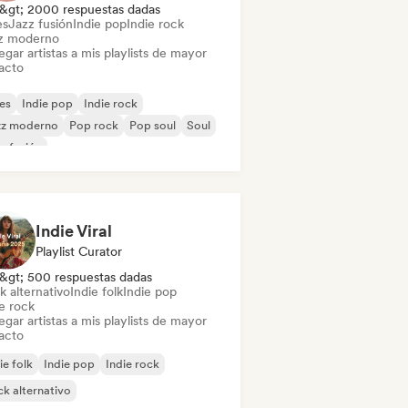
&gt; 2000 respuestas dadas
es
Jazz fusión
Indie pop
Indie rock
z moderno
gar artistas a mis playlists de mayor
acto
es
Indie pop
Indie rock
zz moderno
Pop rock
Pop soul
Soul
z fusión
Indie Viral
Playlist Curator
&gt; 500 respuestas dadas
k alternativo
Indie folk
Indie pop
e rock
gar artistas a mis playlists de mayor
acto
ie folk
Indie pop
Indie rock
k alternativo