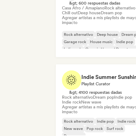
&gt; 600 respuestas dadas
Casa Afro / Amapiano
Rock alternativo
Chill out
Deep house
Dream pop
Agregar artistas a mis playlists de may
impacto
Rock alternativo
Deep house
Dream 
Garage rock
House music
Indie pop
Indie rock
Organic House / Downtem
Playlist Curator
&gt; 4100 respuestas dadas
Rock alternativo
Dream pop
Indie pop
Indie rock
New wave
Agregar artistas a mis playlists de may
impacto
Rock alternativo
Indie pop
Indie rock
New wave
Pop rock
Surf rock
Dream pop