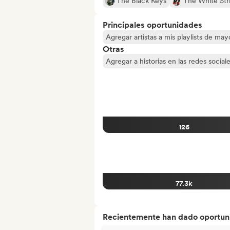
The Black Keys
The White Str
Principales oportunidades
Agregar artistas a mis playlists de ma
Otras
Agregar a historias en las redes social
126
77.3k
Recientemente han dado oportuni