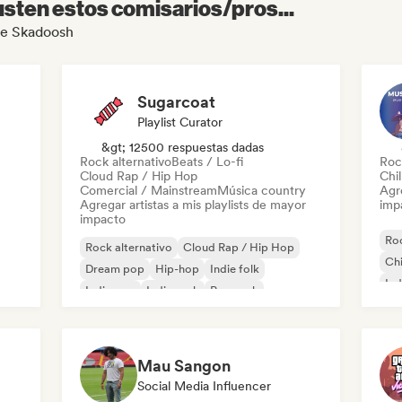
sten estos comisarios/pros...
The Skadoosh
Sugarcoat
Playlist Curator
&gt; 12500 respuestas dadas
Rock alternativo
Beats / Lo-fi
Roc
Cloud Rap / Hip Hop
Chil
Comercial / Mainstream
Música country
Agre
Agregar artistas a mis playlists de mayor
imp
impacto
Roc
Rock alternativo
Cloud Rap / Hip Hop
Chi
Dream pop
Hip-hop
Indie folk
Ind
Indie pop
Indie rock
Pop rock
Mau Sangon
Social Media Influencer