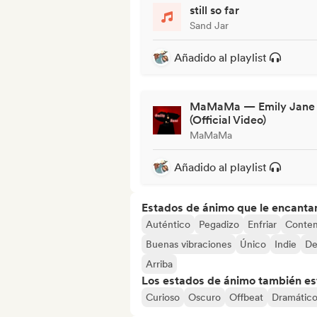
still so far
Sand Jar
Añadido al playlist
MaMaMa — Emily Jane
(Official Video)
MaMaMa
Añadido al playlist
Estados de ánimo que le encanta
Auténtico
Pegadizo
Enfriar
Conte
Buenas vibraciones
Único
Indie
De
Arriba
Los estados de ánimo también est
Curioso
Oscuro
Offbeat
Dramátic