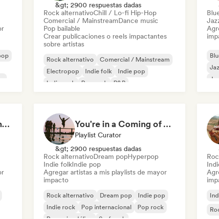
&gt; 2900 respuestas dadas
Rock alternativo
Chill / Lo-fi Hip-Hop
Blu
Comercial / Mainstream
Dance music
Jaz
or
Pop bailable
Agre
Crear publicaciones o reels impactantes
imp
sobre artistas
pop
Blu
Rock alternativo
Comercial / Mainstream
Ja
Electropop
Indie folk
Indie pop
po
Jaz
Indie rock
Pop rock
R&B
Indie Summer Sunshine (by Indie Idiots)
You're in a Coming of Age Movie
Playlist Curator
&gt; 2900 respuestas dadas
Rock alternativo
Dream pop
Hyperpop
Roc
Indie folk
Indie pop
Indi
or
Agregar artistas a mis playlists de mayor
Agre
impacto
imp
Rock alternativo
Dream pop
Indie pop
Ind
Indie rock
Pop internacional
Pop rock
Roc
Pop psicodélico
Surf rock