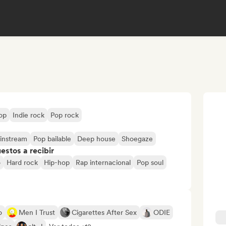
op
Indie rock
Pop rock
instream
Pop bailable
Deep house
Shoegaze
stos a recibir
o
Hard rock
Hip-hop
Rap internacional
Pop soul
o
Men I Trust
Cigarettes After Sex
ODIE