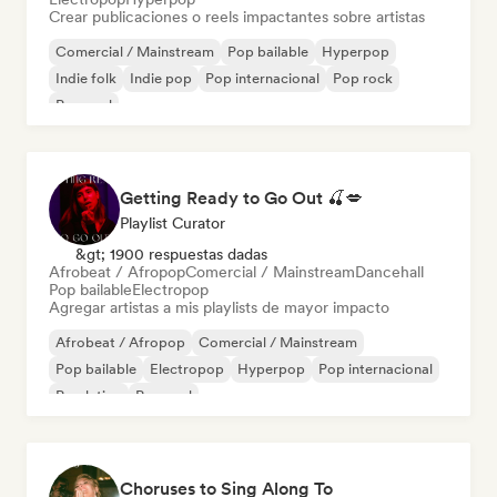
Crear publicaciones o reels impactantes sobre artistas
Comercial / Mainstream
Pop bailable
Hyperpop
Indie folk
Indie pop
Pop internacional
Pop rock
Pop soul
Getting Ready to Go Out 🍒💋
Playlist Curator
&gt; 1900 respuestas dadas
Afrobeat / Afropop
Comercial / Mainstream
Dancehall
Pop bailable
Electropop
Agregar artistas a mis playlists de mayor impacto
Afrobeat / Afropop
Comercial / Mainstream
Pop bailable
Electropop
Hyperpop
Pop internacional
Pop latino
Pop soul
Choruses to Sing Along To