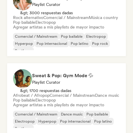
Playlist Curator
&gt; 3000 respuestas dadas
Rock alternativo
Comercial / Mainstream
Música country
Pop bailable
Electropop
Agregar artistas a mis playlists de mayor impacto
Comercial / Mainstream
Pop bailable
Electropop
Hyperpop
Pop internacional
Pop latino
Pop rock
Synthpop
Sweat & Pop: Gym Mode 💦
Playlist Curator
&gt; 1700 respuestas dadas
Afrobeat / Afropop
Comercial / Mainstream
Dance music
Pop bailable
Electropop
Agregar artistas a mis playlists de mayor impacto
Comercial / Mainstream
Dance music
Pop bailable
Electropop
Hyperpop
Pop internacional
Pop latino
Synthpop