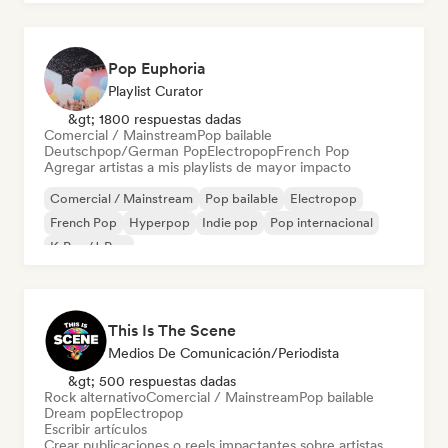
Pop Euphoria
Playlist Curator
&gt; 1800 respuestas dadas
Comercial / Mainstream
Pop bailable
Deutschpop/German Pop
Electropop
French Pop
Agregar artistas a mis playlists de mayor impacto
Comercial / Mainstream
Pop bailable
Electropop
French Pop
Hyperpop
Indie pop
Pop internacional
K-Pop/J-Pop
This Is The Scene
Medios De Comunicación/Periodista
&gt; 500 respuestas dadas
Rock alternativo
Comercial / Mainstream
Pop bailable
Dream pop
Electropop
Escribir artículos
Crear publicaciones o reels impactantes sobre artistas