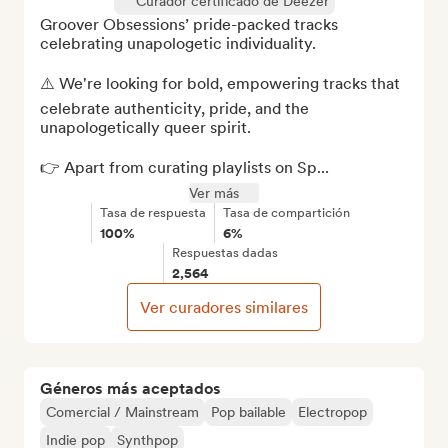
Curador certificado de Deezer
Groover Obsessions’ pride-packed tracks 
celebrating unapologetic individuality.

⚠️ We're looking for bold, empowering tracks that 
celebrate authenticity, pride, and the 
unapologetically queer spirit.

👉 Apart from curating playlists on Sp...
Ver más
Tasa de respuesta
Tasa de compartición
100%
6%
Respuestas dadas
2,564
Ver curadores similares
Géneros más aceptados
Comercial / Mainstream
Pop bailable
Electropop
Indie pop
Synthpop