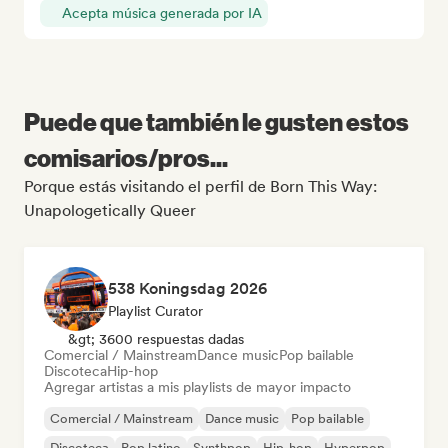
Acepta música generada por IA
Puede que también le gusten estos
comisarios/pros...
Porque estás visitando el perfil de Born This Way:
Unapologetically Queer
538 Koningsdag 2026
Playlist Curator
&gt; 3600 respuestas dadas
Comercial / Mainstream
Dance music
Pop bailable
Discoteca
Hip-hop
Agregar artistas a mis playlists de mayor impacto
Comercial / Mainstream
Dance music
Pop bailable
Discoteca
Pop latino
Synthpop
Hip-hop
Hyperpop