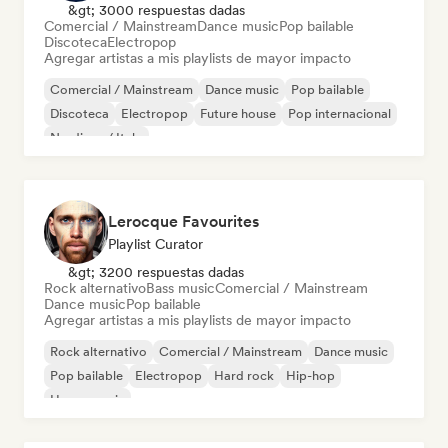
&gt; 3000 respuestas dadas
Comercial / Mainstream
Dance music
Pop bailable
Discoteca
Electropop
Agregar artistas a mis playlists de mayor impacto
Comercial / Mainstream
Dance music
Pop bailable
Discoteca
Electropop
Future house
Pop internacional
Nu-disco / Italo
Lerocque Favourites
Playlist Curator
&gt; 3200 respuestas dadas
Rock alternativo
Bass music
Comercial / Mainstream
Dance music
Pop bailable
Agregar artistas a mis playlists de mayor impacto
Rock alternativo
Comercial / Mainstream
Dance music
Pop bailable
Electropop
Hard rock
Hip-hop
House music