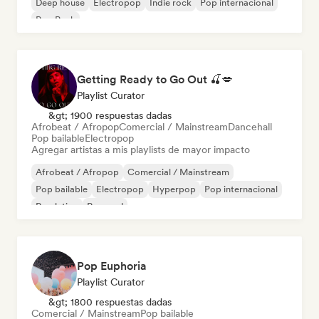
Deep house
Electropop
Indie rock
Pop internacional
Pop Punk
Getting Ready to Go Out 🍒💋
Playlist Curator
&gt; 1900 respuestas dadas
Afrobeat / Afropop
Comercial / Mainstream
Dancehall
Pop bailable
Electropop
Agregar artistas a mis playlists de mayor impacto
Afrobeat / Afropop
Comercial / Mainstream
Pop bailable
Electropop
Hyperpop
Pop internacional
Pop latino
Pop soul
Pop Euphoria
Playlist Curator
&gt; 1800 respuestas dadas
Comercial / Mainstream
Pop bailable