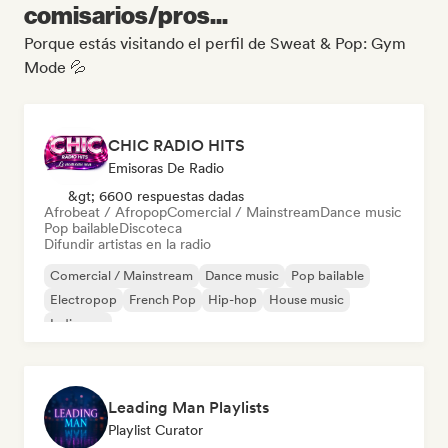
comisarios/pros...
Porque estás visitando el perfil de Sweat & Pop: Gym
Mode 💦
CHIC RADIO HITS
Emisoras De Radio
&gt; 6600 respuestas dadas
Afrobeat / Afropop
Comercial / Mainstream
Dance music
Pop bailable
Discoteca
Difundir artistas en la radio
Comercial / Mainstream
Dance music
Pop bailable
Electropop
French Pop
Hip-hop
House music
Indie pop
Leading Man Playlists
Playlist Curator