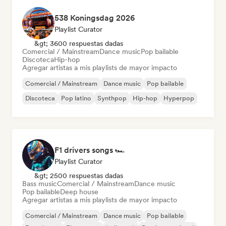
538 Koningsdag 2026
Playlist Curator
&gt; 3600 respuestas dadas
Comercial / Mainstream
Dance music
Pop bailable
Discoteca
Hip-hop
Agregar artistas a mis playlists de mayor impacto
Comercial / Mainstream
Dance music
Pop bailable
Discoteca
Pop latino
Synthpop
Hip-hop
Hyperpop
F1 drivers songs 🏎️
Playlist Curator
&gt; 2500 respuestas dadas
Bass music
Comercial / Mainstream
Dance music
Pop bailable
Deep house
Agregar artistas a mis playlists de mayor impacto
Comercial / Mainstream
Dance music
Pop bailable