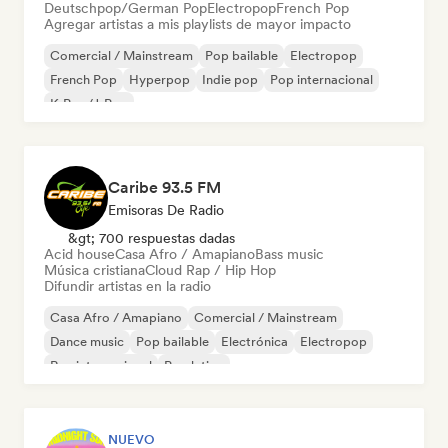
Deutschpop/German Pop
Electropop
French Pop
Agregar artistas a mis playlists de mayor impacto
Comercial / Mainstream
Pop bailable
Electropop
French Pop
Hyperpop
Indie pop
Pop internacional
K-Pop/J-Pop
Caribe 93.5 FM
Emisoras De Radio
&gt; 700 respuestas dadas
Acid house
Casa Afro / Amapiano
Bass music
Música cristiana
Cloud Rap / Hip Hop
Difundir artistas en la radio
Casa Afro / Amapiano
Comercial / Mainstream
Dance music
Pop bailable
Electrónica
Electropop
Rap internacional
Pop latino
NUEVO