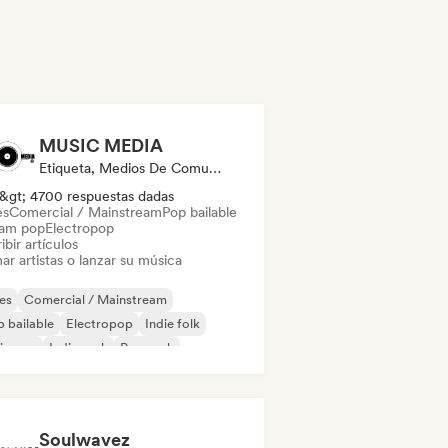
MUSIC MEDIA
Etiqueta, Medios De Comunicación/Periodista
&gt; 4700 respuestas dadas
es
Comercial / Mainstream
Pop bailable
am pop
Electropop
ibir artículos
ar artistas o lanzar su música
es
Comercial / Mainstream
 bailable
Electropop
Indie folk
ie pop
Indie rock
Pop rock
Soulwavez