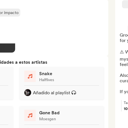
yor impacto
Groo
for
⚠️ W
myst
dades a estos artistas
feel
Snake
Also
Halflives
cura
If yo
Añadido al playlist
Ta
1
Gone Bad
Moesgen