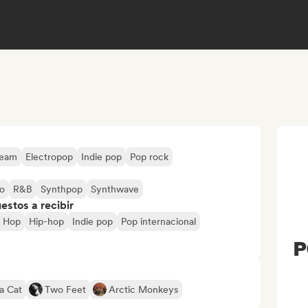
ream
Electropop
Indie pop
Pop rock
co
R&B
Synthpop
Synthwave
stos a recibir
p Hop
Hip-hop
Indie pop
Pop internacional
P
a Cat
Two Feet
Arctic Monkeys