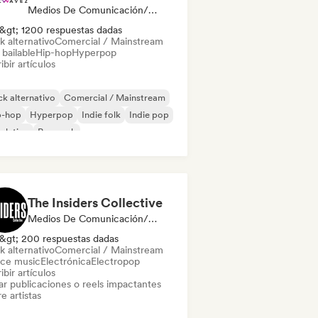
Medios De Comunicación/Periodista
&gt; 1200 respuestas dadas
k alternativo
Comercial / Mainstream
bailable
Hip-hop
Hyperpop
ibir artículos
k alternativo
Comercial / Mainstream
p-hop
Hyperpop
Indie folk
Indie pop
 latino
Pop rock
The Insiders Collective
Medios De Comunicación/Periodista
&gt; 200 respuestas dadas
k alternativo
Comercial / Mainstream
ce music
Electrónica
Electropop
ibir artículos
ar publicaciones o reels impactantes
e artistas