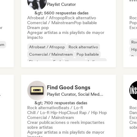
Playlist Curator
&gt; 5600 respuestas dadas
Afrobeat / Afropop
Rock alternativo
Roc
Comercial / Mainstream
Pop bailable
Pop 
or
Dream pop
Escr
Agregar artistas a mis playlists de mayor
impacto
Roc
eam
Afrobeat / Afropop
Rock alternativo
Hi
Comercial / Mainstream
Pop bailable
Pop
Electropop
Funk
Hyperpop
Indie pop
Find Good Songs
odista
Playlist Curator, Social Media Influencer
&gt; 7100 respuestas dadas
Rock alternativo
Beats / Lo-fi
Roc
Chill / Lo-fi Hip-Hop
Cloud Rap / Hip Hop
Dan
Comercial / Mainstream
Escr
Crear publicaciones o reels impactantes
Cre
sobre artistas
sobr
Agregar artistas a mis playlists de mayor