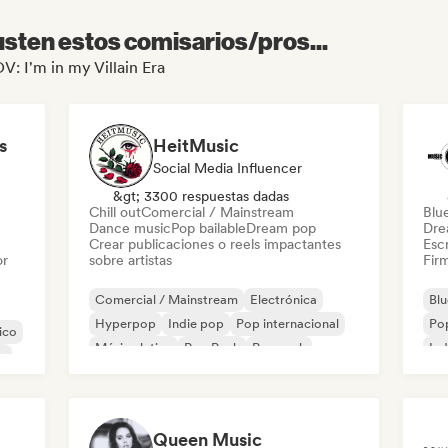
sten estos comisarios/pros...
V: I'm in my Villain Era
s
HeitMusic
Social Media Influencer
&gt; 3300 respuestas dadas
Chill out
Comercial / Mainstream
Blu
Dance music
Pop bailable
Dream pop
Dre
Crear publicaciones o reels impactantes
Escr
or
sobre artistas
Firm
Comercial / Mainstream
Electrónica
Blu
Hyperpop
Indie pop
Pop internacional
Pop
ico
Música latina
Pop Punk
Pop rock
Ind
p
Queen Music