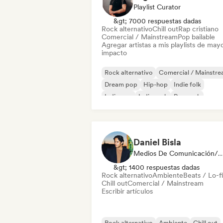
Playlist Curator
&gt; 7000 respuestas dadas
Rock alternativo
Chill out
Rap cristiano
Comercial / Mainstream
Pop bailable
Agregar artistas a mis playlists de may
impacto
Rock alternativo
Comercial / Mainstr
Dream pop
Hip-hop
Indie folk
Indie pop
Indie rock
Pop rock
Daniel Bisla
Medios De Comunicación/Peri
&gt; 1400 respuestas dadas
Rock alternativo
Ambiente
Beats / Lo-fi
Chill out
Comercial / Mainstream
Escribir artículos
Rock alternativo
Ambiente
Chill out