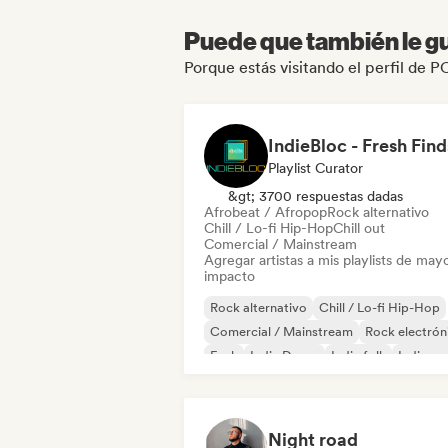
Puede que también le gu
Porque estás visitando el perfil de PO
IndieBloc - Fresh Find
Playlist Curator
&gt; 3700 respuestas dadas
Afrobeat / Afropop
Rock alternativo
Chill / Lo-fi Hip-Hop
Chill out
Comercial / Mainstream
Agregar artistas a mis playlists de may
impacto
Rock alternativo
Chill / Lo-fi Hip-Hop
Comercial / Mainstream
Rock electrón
Funk
Indie Dance
Indie folk
Indie po
Night road