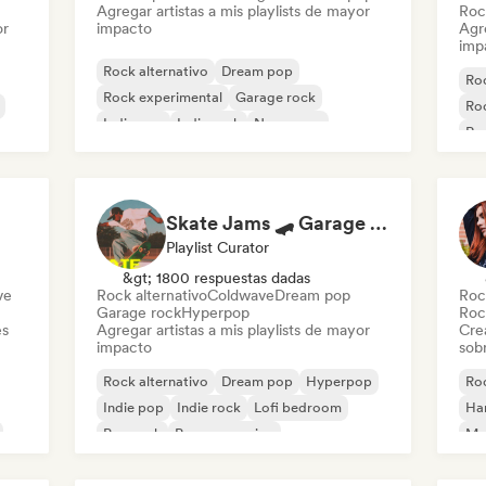
Agregar artistas a mis playlists de mayor
Roc
or
impacto
Agre
imp
Rock alternativo
Dream pop
Roc
Rock experimental
Garage rock
Roc
Indie pop
Indie rock
New wave
Roc
Pop psicodélico
Skate Jams 🛹 Garage Rock, Surf Rock & Neo-Psych
Playlist Curator
&gt; 1800 respuestas dadas
ve
Rock alternativo
Coldwave
Dream pop
Roc
Garage rock
Hyperpop
Roc
es
Agregar artistas a mis playlists de mayor
Cre
impacto
sobr
Rock alternativo
Dream pop
Hyperpop
Roc
Indie pop
Indie rock
Lofi bedroom
Ha
Pop rock
Pop progresivo
Met
Pu