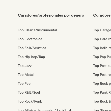
Curadores/profesionales por género
Curadore
Top Clásica/Instrumental
Top Garage
Top Electrónica
Top Hard r
Top Folk/Acústica
Top Indie r
Top Hip-hop/Rap
Top Pop Pu
Top Jazz
Top Post p
Top Metal
Top Post r
Top Pop
Top Rock p
Top R&B/Soul
Top Punk 
Top Rock/Punk
Top Rock & 
Top Música del mundo / Espiritual
Top Shoeg