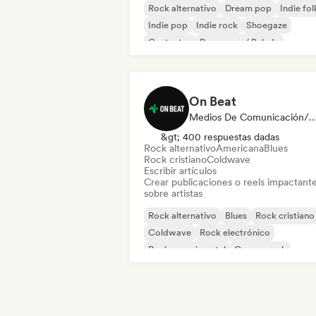
Rock alternativo
Dream pop
Indie fol
Indie pop
Indie rock
Shoegaze
Cantautor
Pop suave / Balada
On Beat
Medios De Comunicación/Peri
&gt; 400 respuestas dadas
Rock alternativo
Americana
Blues
Rock cristiano
Coldwave
Escribir artículos
Crear publicaciones o reels impactant
sobre artistas
Rock alternativo
Blues
Rock cristiano
Coldwave
Rock electrónico
Rock experimental
Garage rock
Hard rock