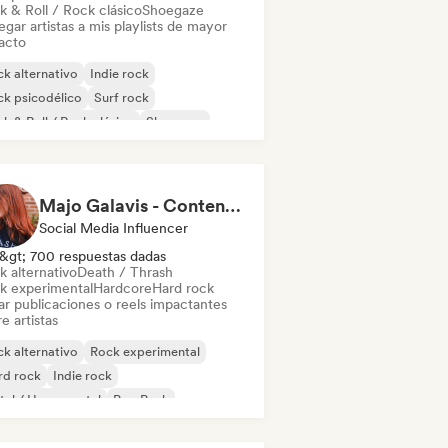
k & Roll / Rock clásico
Shoegaze
gar artistas a mis playlists de mayor
acto
k alternativo
Indie rock
k psicodélico
Surf rock
k & Roll / Rock clásico
Shoegaze
Majo Galavis - Content Creator
Social Media Influencer
&gt; 700 respuestas dadas
k alternativo
Death / Thrash
k experimental
Hardcore
Hard rock
ar publicaciones o reels impactantes
e artistas
k alternativo
Rock experimental
rd rock
Indie rock
al / Heavy metal
Pop Punk
nk Rock
Death / Thrash