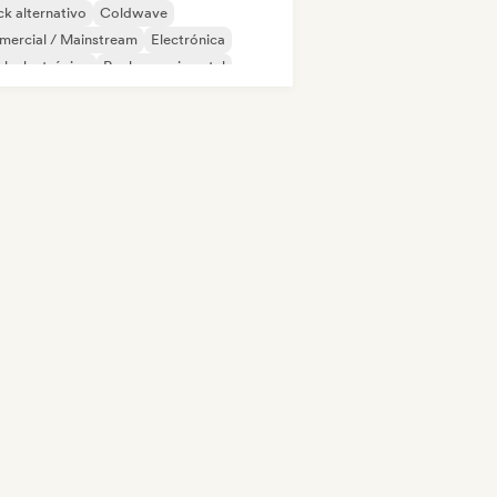
k alternativo
Coldwave
mercial / Mainstream
Electrónica
k electrónico
Rock experimental
rage rock
Hip-hop