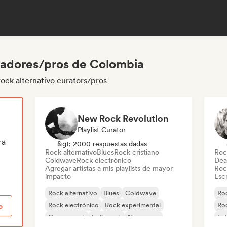
uradores/pros de Colombia
ock alternativo curators/pros
New Rock Revolution
Playlist Curator
ra
&gt; 2000 respuestas dadas
Rock alternativo
Blues
Rock cristiano
Roc
Coldwave
Rock electrónico
Dea
Agregar artistas a mis playlists de mayor
Roc
impacto
Escr
Rock alternativo
Blues
Coldwave
Roc
Rock electrónico
Rock experimental
Ro
o
Garage rock
Indie rock
New wave
Ind