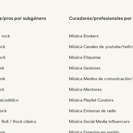
s/pros por subgénero
Curadores/profesionales por 
 rock
Música Bookers
ock
Música Canales de youtube/twitc
ock
Música Etiquetas
nk
Música Gestores
unk
Música Medios de comunicación/P
ock
Música Mentores
sicodélico
Música Playlist Curators
Rock
Música Emisoras de radio
Roll / Rock clásico
Música Social Media Influencers
aze
Música Expertos en sonido