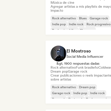
Música de cine
Agregar artistas a mis playlists de may
impacto
Rock alternativo
Blues
Garage rock
Indie pop
Indie rock
Rock progresivo
Rock psicodélico
Shoegaze
El Mostroso
Social Media Influencer
&gt; 1900 respuestas dadas
Rock alternativo
Funk brasileño
Coldwa
Dream pop
Garage rock
Crear publicaciones o reels impactant
sobre artistas
Rock alternativo
Dream pop
Garage rock
Indie pop
Indie rock
Pop rock
Post punk
Rock progresivo