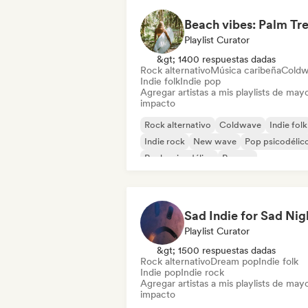
Playlist Curator
&gt; 1400 respuestas dadas
Rock alternativo
Música caribeña
Coldw
Indie folk
Indie pop
Agregar artistas a mis playlists de may
impacto
Rock alternativo
Coldwave
Indie folk
Indie rock
New wave
Pop psicodélic
Rock psicodélico
Reggae
Sad Indie for Sad Nig
Playlist Curator
&gt; 1500 respuestas dadas
Rock alternativo
Dream pop
Indie folk
Indie pop
Indie rock
Agregar artistas a mis playlists de may
impacto