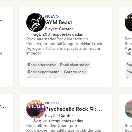
Met
NUEVO
 Garage Rock, Alt-Rock & Indie Anthems
GYM Beast
Playlist Curator
&gt; 200 respuestas dadas
Rock alternativo
Rock electrónico
Roc
Rock experimental
Garage rock
Hard rock
Roc
Agregar artistas a mis playlists de mayor
Agre
or
impacto
imp
Rock alternativo
Rock electrónico
Roc
Rock experimental
Garage rock
Roc
Hard rock
Indie rock
Po
Metal / Heavy metal
New wave
Roc
NUEVO
The End of a Movie (credit scenes) 🎞️ Cinematic Dream Pop & Bedroom Indie
Psychedelic Rock 🌀: Modern Psych & Turkish Vibes
Playlist Curator
&gt; 200 respuestas dadas
Rock alternativo
Dream pop
Roc
Rock experimental
Garage rock
Indie pop
Roc