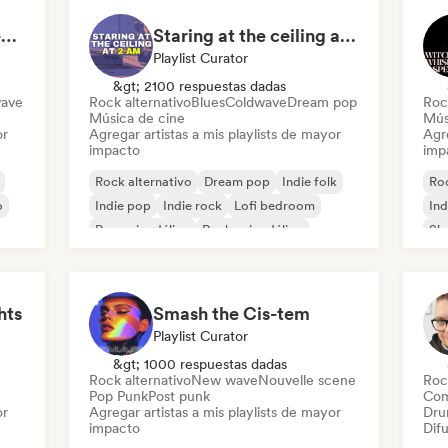
Beach vibes: Palm Tree Breezes 🌴 Indie Folk, Acoustic & Singer-Songwriter
Staring at the ceiling at 2am
Playlist Curator
&gt; 2100 respuestas dadas
ave
Rock alternativo
Blues
Coldwave
Dream pop
Roc
Música de cine
Mús
or
Agregar artistas a mis playlists de mayor
Agre
impacto
imp
Rock alternativo
Dream pop
Indie folk
Roc
o
Indie pop
Indie rock
Lofi bedroom
Ind
Pop psicodélico
Rock psicodélico
Sh
hts
Smash the Cis-tem
Playlist Curator
&gt; 1000 respuestas dadas
Rock alternativo
New wave
Nouvelle scene
Roc
Pop Punk
Post punk
Com
or
Agregar artistas a mis playlists de mayor
Dru
impacto
Difu