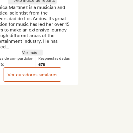
Alto índice de reparto
ca Martínez is a musician and 
tical scientist from the 
ersidad de Los Andes. Its great 
ion for music has led her over 15 
s to make an extensive journey 
ugh different areas of the 
rtainment industry. He has 
ed...
Ver más
sa de compartición
Respuestas dadas
4%
678
Ver curadores similares