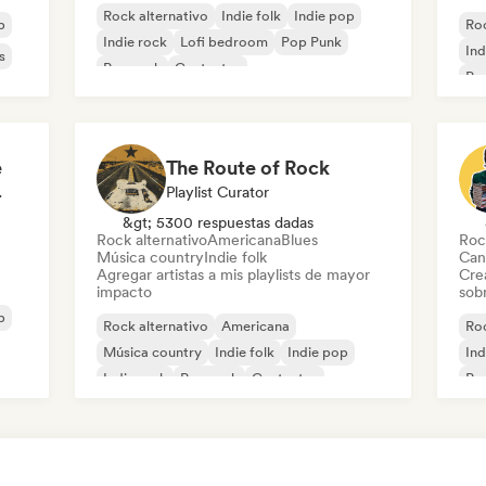
Rock alternativo
Indie folk
Indie pop
p
Roc
Indie rock
Lofi bedroom
Pop Punk
Ind
s
Pop rock
Cantautor
Po
e
The Route of Rock
odista
Playlist Curator
&gt; 5300 respuestas dadas
Rock alternativo
Americana
Blues
Roc
Música country
Indie folk
Can
Agregar artistas a mis playlists de mayor
Cre
impacto
sobr
p
Rock alternativo
Americana
Roc
Música country
Indie folk
Indie pop
Ind
Indie rock
Pop rock
Cantautor
Po