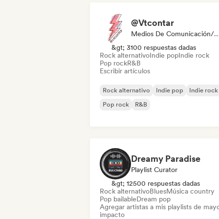
@Vtcontar
Medios De Comunicación/Peri
&gt; 3100 respuestas dadas
Rock alternativo
Indie pop
Indie rock
Pop rock
R&B
Escribir artículos
Rock alternativo
Indie pop
Indie rock
Pop rock
R&B
Dreamy Paradise
Playlist Curator
&gt; 12500 respuestas dadas
Rock alternativo
Blues
Música country
Pop bailable
Dream pop
Agregar artistas a mis playlists de may
impacto