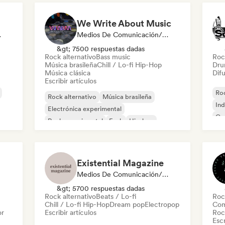
We Write About Music
odista
Medios De Comunicación/Periodista
&gt; 7500 respuestas dadas
Rock alternativo
Bass music
Roc
Música brasileña
Chill / Lo-fi Hip-Hop
Dru
Música clásica
Difu
Escribir artículos
Roc
Rock alternativo
Música brasileña
Ind
Electrónica experimental
Ca
Rock experimental
Funk
Hip-hop
House music
Indie pop
Existential Magazine
Medios De Comunicación/Periodista
&gt; 5700 respuestas dadas
Rock alternativo
Beats / Lo-fi
Roc
Chill / Lo-fi Hip-Hop
Dream pop
Electropop
Com
or
Escribir artículos
Roc
Escr