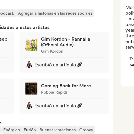
Móni
poli
 podcast.
Agregar a historias en las redes sociales
Univ
pass
dades a estos artistas
year
thro
Keep
Gim Kordon - Rannalla
ente
(Official Audio)
serv
Gim Kordon
Ta
Escribió un artículo
6
Coming Back for More
Robbie Rapids
Escribió un artículo
n
Enérgico
Fusión
Buenas vibraciones
Groovy