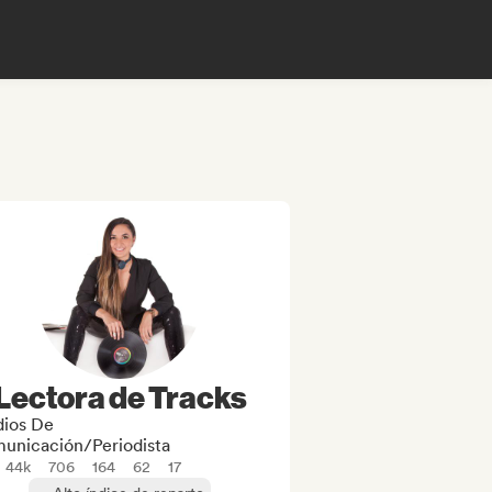
Lectora de Tracks
ios De
unicación/Periodista
44k
706
164
62
17