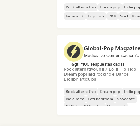
Rock alternativo
Dream pop
Indie po
Indie rock
Pop rock
R&B
Soul
Blue
Global-Pop Magazin
Medios De Comunicación/Peri
&gt; 1100 respuestas dadas
Rock alternativo
Chill / Lo-fi Hip-Hop
Dream pop
Hard rock
Indie Dance
Escribir artículos
Rock alternativo
Dream pop
Indie po
Indie rock
Lofi bedroom
Shoegaze
Chill / Lo-fi Hip-Hop
Hard rock