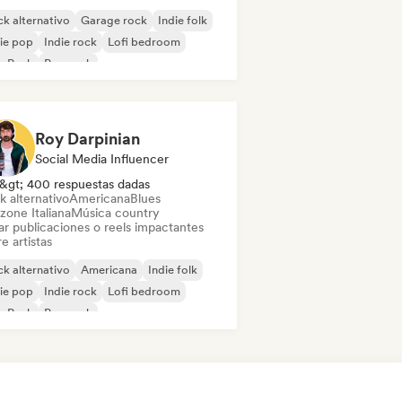
k alternativo
Garage rock
Indie folk
ie pop
Indie rock
Lofi bedroom
p Punk
Pop rock
Roy Darpinian
Social Media Influencer
&gt; 400 respuestas dadas
k alternativo
Americana
Blues
zone Italiana
Música country
ar publicaciones o reels impactantes
e artistas
k alternativo
Americana
Indie folk
ie pop
Indie rock
Lofi bedroom
p Punk
Pop rock