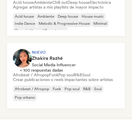
Acid house
Ambiente
Chill out
Deep house
Electrónica
Agregar artistas a mis playlists de mayor impacto
Acid house
Ambiente
Deep house
House music
Indie Dance
Melodic & Progressive House
Minimal
Organic House / Downtempo
NUEVO
Zhakira Razhé
Social Media Influencer
< 100 respuestas dadas
Afrobeat / Afropop
Funk
Pop soul
R&B
Soul
Crear publicaciones o reels impactantes sobre artistas
Afrobeat / Afropop
Funk
Pop soul
R&B
Soul
Pop urbano