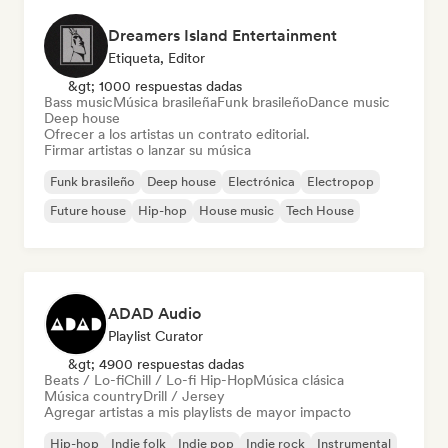
Dreamers Island Entertainment
Etiqueta, Editor
&gt; 1000 respuestas dadas
Bass music
Música brasileña
Funk brasileño
Dance music
Deep house
Ofrecer a los artistas un contrato editorial.
Firmar artistas o lanzar su música
Funk brasileño
Deep house
Electrónica
Electropop
Future house
Hip-hop
House music
Tech House
ADAD Audio
Playlist Curator
&gt; 4900 respuestas dadas
Beats / Lo-fi
Chill / Lo-fi Hip-Hop
Música clásica
Música country
Drill / Jersey
Agregar artistas a mis playlists de mayor impacto
Hip-hop
Indie folk
Indie pop
Indie rock
Instrumental