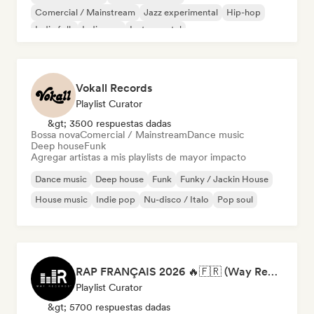
Comercial / Mainstream
Jazz experimental
Hip-hop
Indie folk
Indie pop
Instrumental
Vokall Records
Playlist Curator
&gt; 3500 respuestas dadas
Bossa nova
Comercial / Mainstream
Dance music
Deep house
Funk
Agregar artistas a mis playlists de mayor impacto
Dance music
Deep house
Funk
Funky / Jackin House
House music
Indie pop
Nu-disco / Italo
Pop soul
RAP FRANÇAIS 2026 🔥🇫🇷 (Way Records)
Playlist Curator
&gt; 5700 respuestas dadas