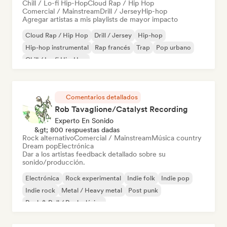
Chill / Lo-fi Hip-Hop
Cloud Rap / Hip Hop
Comercial / Mainstream
Drill / Jersey
Hip-hop
Agregar artistas a mis playlists de mayor impacto
Cloud Rap / Hip Hop
Drill / Jersey
Hip-hop
Hip-hop instrumental
Rap francés
Trap
Pop urbano
Chill / Lo-fi Hip-Hop
Comentarios detallados
Rob Tavaglione/Catalyst Recording
Experto En Sonido
&gt; 800 respuestas dadas
Rock alternativo
Comercial / Mainstream
Música country
Dream pop
Electrónica
Dar a los artistas feedback detallado sobre su
sonido/producción.
Electrónica
Rock experimental
Indie folk
Indie pop
Indie rock
Metal / Heavy metal
Post punk
Rock & Roll / Rock clásico