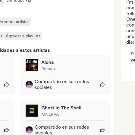
lo
Ver todos +12
I'm
con
foll
One
s sobre artistas
cont
conn
es
Agregar a playlists
unde
disc
dades a estos artistas
Ta
2
Aloha
Ronnex
Compartido en sus redes
sociales
Ghost In The Shell
MNERVA
Compartido en sus redes
sociales