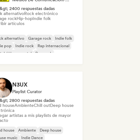
&gt; 2400 respuestas dadas
k alternativo
Rock electrónico
age rock
Hip-hop
Indie folk
ibir artículos
k alternativo
Garage rock
Indie folk
ie pop
Indie rock
Rap internacional
al / Heavy metal
Pop rock
N3UX
Playlist Curator
&gt; 2800 respuestas dadas
d house
Ambiente
Chill out
Deep house
ctrónica
gar artistas a mis playlists de mayor
acto
id house
Ambiente
Deep house
use music
Indie Dance