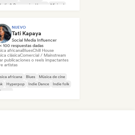
odic & Progressive House
Minimal
ganic House / Downtempo
NUEVO
Tati Kapaya
Social Media Influencer
< 100 respuestas dadas
ica africana
Blues
Chill House
ica clásica
Comercial / Mainstream
ar publicaciones o reels impactantes
e artistas
ica africana
Blues
Música de cine
nk
Hyperpop
Indie Dance
Indie folk
ie pop