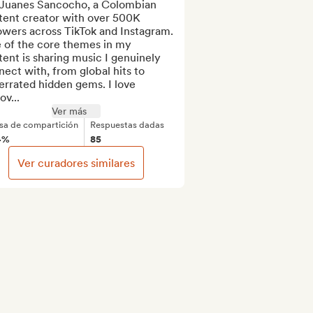
 Juanes Sancocho, a Colombian 
tent creator with over 500K 
owers across TikTok and Instagram. 
 of the core themes in my 
ent is sharing music I genuinely 
ect with, from global hits to 
rrated hidden gems. I love 
ov...
Ver más
sa de compartición
Respuestas dadas
4%
85
Ver curadores similares