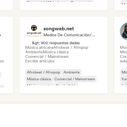
Comercial / Mainstream
Dance music
Mel
Discoteca
Dream pop
House music
Or
songweb.net
n
Medios De Comunicación/Periodista
&gt; 900 respuestas dadas
Música africana
Afrobeat / Afropop
Mús
Ambiente
Música clásica
Mús
Comercial / Mainstream
Cre
tos
Escribir artículos
sobr
Afrobeat / Afropop
Ambiente
Mús
Música clásica
Comercial / Mainstream
Fu
Música country
Pop bailable
Ind
co
Drill / Jersey
Hip-hop