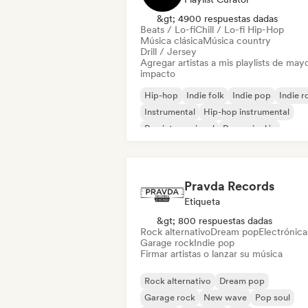
&gt; 4900 respuestas dadas
Beats / Lo-fi
Chill / Lo-fi Hip-Hop
Música clásica
Música country
Drill / Jersey
Agregar artistas a mis playlists de may
impacto
Hip-hop
Indie folk
Indie pop
Indie r
Instrumental
Hip-hop instrumental
Rap internacional
Rap en inglés
Pravda Records
Etiqueta
&gt; 800 respuestas dadas
Rock alternativo
Dream pop
Electrónica
Garage rock
Indie pop
Firmar artistas o lanzar su música
Rock alternativo
Dream pop
Garage rock
New wave
Pop soul