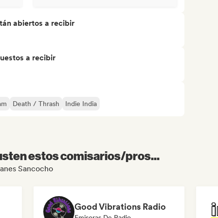
án abiertos a recibir
uestos a recibir
eam
Death / Thrash
Indie India
sten estos comisarios/pros...
Juanes Sancocho
Good Vibrations Radio
Emisoras De Radio