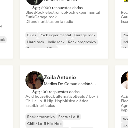
&gt; 2900 respuestas dadas
Blues
Rock electrónico
Rock experimental
Roc
Funk
Garage rock
Gar
Difundir artistas en la radio
Escr
or
Blues
Rock experimental
Garage rock
Roc
ock
Hard rock
Indie rock
Rock progresivo
Ind
Rock psicodélico
Met
Rock & Roll / Rock clásico
Zoila Antonio
Medios De Comunicación/Periodista
&gt; 100 respuestas dadas
Acid house
Rock alternativo
Beats / Lo-fi
Aci
Chill / Lo-fi Hip-Hop
Música clásica
Ele
Escribir artículos
Agre
imp
Rock alternativo
Beats / Lo-fi
Ac
Chill / Lo-fi Hip-Hop
Ho